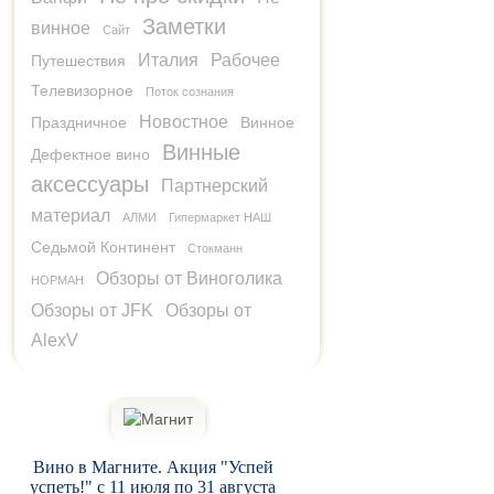
Заметки
винное
Сайт
Италия
Рабочее
Путешествия
Телевизорное
Поток сознания
Новостное
Праздничное
Винное
Винные
Дефектное вино
аксессуары
Партнерский
материал
АЛМИ
Гипермаркет НАШ
Седьмой Континент
Стокманн
Обзоры от Виноголика
НОРМАН
Обзоры от JFK
Обзоры от
AlexV
Вино в Магните. Акция "Успей
успеть!" с 11 июля по 31 августа