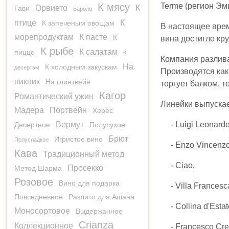
К мясу
Terme (регион Эм
Орвието
К
Гави
Бароло
птице
К
К запеченым овощам
В настоящее врем
морепродуктам
К пасте
К
вина достигло кр
К рыбе
К салатам
пицце
К
Компания разлива
На
К холодным закускам
десертам
Производятся как 
пикник
На глинтвейн
торгует балком, 
Кагор
Романтический ужин
Линейки выпускае
Мадера
Портвейн
Херес
Вермут
- Luigi Leonardo
Десертное
Полусухое
Брют
Игристое вино
Полусладкое
- Enzo Vincenzo
Кава
Традиционный метод
- Ciao,
Просекко
Метод Шарма
Розовое
Вино для подарка
- Villa Francesc
Повседневное
Разлито для Ашана
- Collina d'Estat
Моносортовое
Выдержанное
Crianza
Коллекционное
- Francesco Cresc