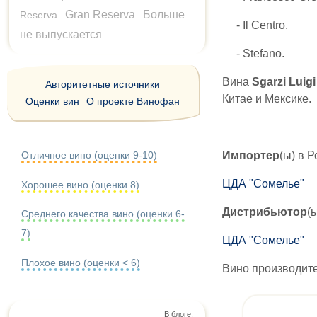
Gran Reserva
Больше
Reserva
- Il Centro,
не выпускается
- Stefano.
Вина
Sgarzi Luigi
Авторитетные источники
Китае и Мексике.
Оценки вин
О проекте Винофан
Импортер
(ы) в 
Отличное вино (оценки 9-10)
ЦДА "Сомелье"
Хорошее вино (оценки 8)
Дистрибьютор
(
Среднего качества вино (оценки 6-
7)
ЦДА "Сомелье"
Плохое вино (оценки < 6)
Вино производите
В блоге: