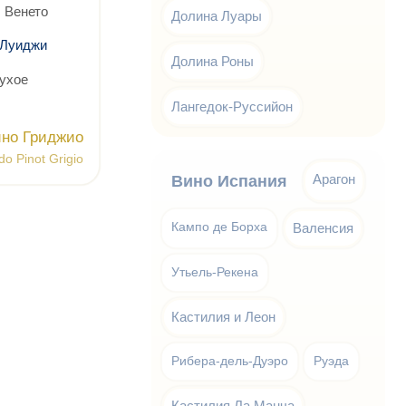
 Венето
Долина Луары
 Луиджи
Долина Роны
ухое
Лангедок-Руссийон
ино Гриджио
do Pinot Grigio
Арагон
Вино Испания
Кампо де Борха
Валенсия
Утьель-Рекена
Кастилия и Леон
Рибера-дель-Дуэро
Руэда
Кастилия Ла Манча