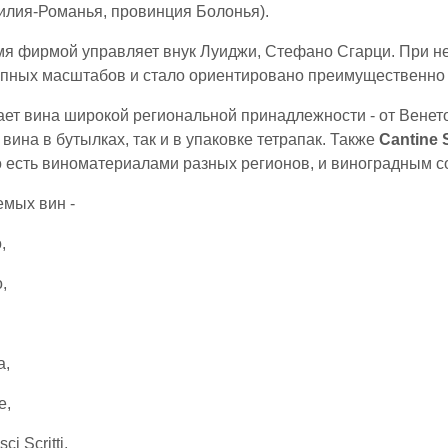
илия-Романья, провинция Болонья).
я фирмой управляет внук Луиджи, Стефано Сгарци. При н
упных масштабов и стало ориентировано преимущественно н
ет вина широкой региональной принадлежности - от Венет
вина в бутылках, так и в упаковке тетрапак. Также
Cantine S
то есть виноматериалами разных регионов, и виноградным с
мых вин -
,
,
a,
e,
i Scritti,