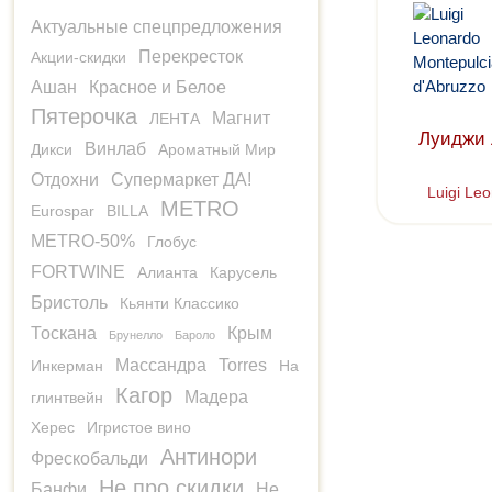
Актуальные спецпредложения
Перекресток
Акции-скидки
Ашан
Красное и Белое
Пятерочка
Магнит
ЛЕНТА
Луиджи 
Винлаб
Дикси
Ароматный Мир
Отдохни
Супермаркет ДА!
Luigi Le
METRO
Eurospar
BILLA
METRO-50%
Глобус
FORTWINE
Алианта
Карусель
Бристоль
Кьянти Классико
Тоскана
Крым
Брунелло
Бароло
Массандра
Torres
Инкерман
На
Кагор
Мадера
глинтвейн
Херес
Игристое вино
Антинори
Фрескобальди
Не про скидки
Банфи
Не