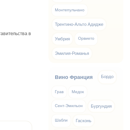
Монтепульчано
Трентино-Альто Адидже
тавительства в
Умбрия
Орвието
Эмилия-Романья
Бордо
Вино Франция
Грав
Медок
Сент-Эмильон
Бургундия
Шабли
Гасконь