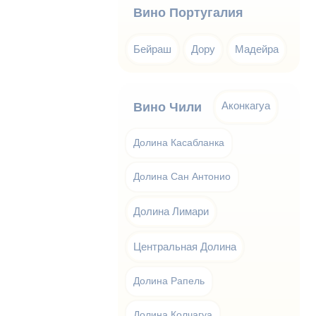
Вино Португалия
Бейраш
Дору
Мадейра
Аконкагуа
Вино Чили
Долина Касабланка
Долина Сан Антонио
Долина Лимари
Центральная Долина
Долина Рапель
Долина Колчагуа