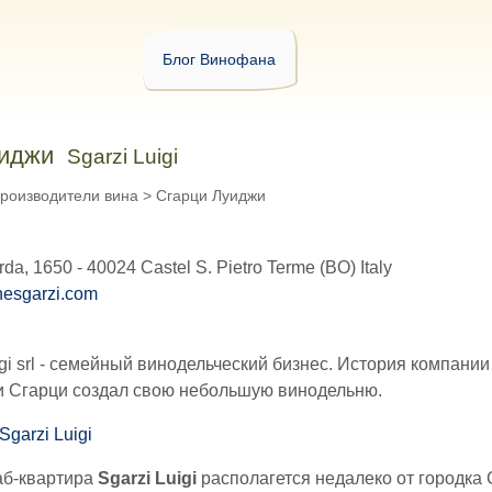
Блог Винофана
уиджи
Sgarzi Luigi
роизводители вина
>
Сгарци Луиджи
rda, 1650 - 40024 Castel S. Pietro Terme (BO) Italy
nesgarzi.com
igi srl - семейный винодельческий бизнес. История компании
жи Сгарци создал свою небольшую винодельню.
б-квартира
Sgarzi Luigi
располагется недалеко от городка C