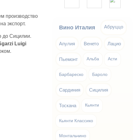
ем производство
а экспорт.
Абруццо
Вино Италия
о до Сицилии.
garzi Luigi
Апулия
Венето
Лацио
оком.
Пьемонт
Альба
Асти
Барбареско
Бароло
Сардиния
Сицилия
Тоскана
Кьянти
Кьянти Классико
Монтальчино