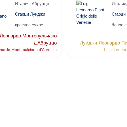
Италия, Абруццо
Италия,
Сгарци Луиджи
Сгарци
красное сухое
белое с
Леонардо Монтепульчано
д'Абруццо
Луиджи Леонардо П
onardo Montepulciano d'Abruzzo
Luigi Leonar