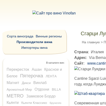
Сгарци Л
Сорта винограда
Винные регионы
Производители вина
На главную
>
П
Импортеры вина
Страна
: Италия
Адрес
: Via Berna
В каталоге вин:
Сайт
:
www.canti
Перекресток
Ашан
Красное и
Пятерочка
Белое
ЛЕНТА
Cantine Sgarzi Lu
Магнит
Винлаб
Дикси
году, когда Луид
Отдохни
Ароматный Мир
BILLA
METRO
Замковое Бордо
Кьянти
Кьянти Классико
Современная шта
Брунелло