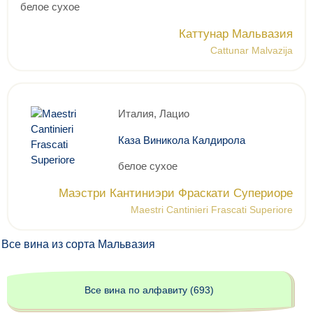
белое сухое
Каттунар Мальвазия
Cattunar Malvazija
Италия, Лацио
Каза Виникола Калдирола
белое сухое
Маэстри Кантиниэри Фраскати Супериоре
Maestri Cantinieri Frascati Superiore
Все вина из сорта Мальвазия
Все вина по алфавиту (693)