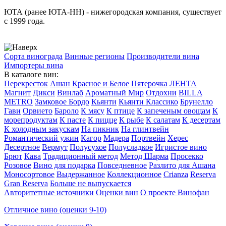
ЮТА (ранее ЮТА-НН) - нижегородская компания, существует
с 1999 года.
Сорта винограда
Винные регионы
Производители вина
Импортеры вина
В каталоге вин:
Перекресток
Ашан
Красное и Белое
Пятерочка
ЛЕНТА
Магнит
Дикси
Винлаб
Ароматный Мир
Отдохни
BILLA
METRO
Замковое Бордо
Кьянти
Кьянти Классико
Брунелло
Гави
Орвието
Бароло
К мясу
К птице
К запеченым овощам
К
морепродуктам
К пасте
К пицце
К рыбе
К салатам
К десертам
К холодным закускам
На пикник
На глинтвейн
Романтический ужин
Кагор
Мадера
Портвейн
Херес
Десертное
Вермут
Полусухое
Полусладкое
Игристое вино
Брют
Кава
Традиционный метод
Метод Шарма
Просекко
Розовое
Вино для подарка
Повседневное
Разлито для Ашана
Моносортовое
Выдержанное
Коллекционное
Crianza
Reserva
Gran Reserva
Больше не выпускается
Авторитетные источники
Оценки вин
О проекте Винофан
Отличное вино (оценки 9-10)