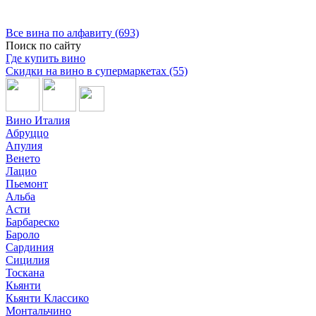
Все вина по алфавиту (693)
Поиск по сайту
Где купить вино
Скидки на вино в супермаркетах (55)
Вино Италия
Абруццо
Апулия
Венето
Лацио
Пьемонт
Альба
Асти
Барбареско
Бароло
Сардиния
Сицилия
Тоскана
Кьянти
Кьянти Классико
Монтальчино