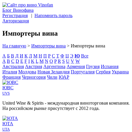
Блог Винофана
Регистрация
|
Напомнить пароль
Авторизация
Импортеры вина
На главную
>
Импортеры вина
>
Импортеры вина
А
Б
В
Д
И
К
Л
М
Н
П
Р
С
Т
Ф
Ц
Э
Ю
Все
A
B
C
D
E
F
I
K
L
M
N
O
P
R
S
U
V
W
Австралия
Австрия
Аргентина
Армения
Грузия
Испания
Италия
Молдова
Новая Зеландия
Португалия
Сербия
Украина
Франция
Черногория
Чили
ЮАР
ЮВС
UVS
United Wine & Spirits - международная виноторговая компания.
На российском рынке присутствует с 2012 года.
ЮТА
UTA