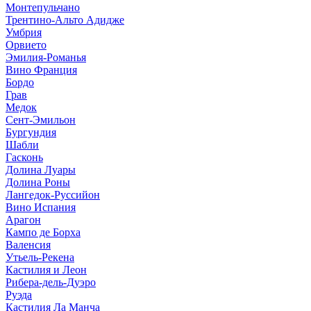
Монтепульчано
Трентино-Альто Адидже
Умбрия
Орвието
Эмилия-Романья
Вино Франция
Бордо
Грав
Медок
Сент-Эмильон
Бургундия
Шабли
Гасконь
Долина Луары
Долина Роны
Лангедок-Руссийон
Вино Испания
Арагон
Кампо де Борха
Валенсия
Утьель-Рекена
Кастилия и Леон
Рибера-дель-Дуэро
Руэда
Кастилия Ла Манча