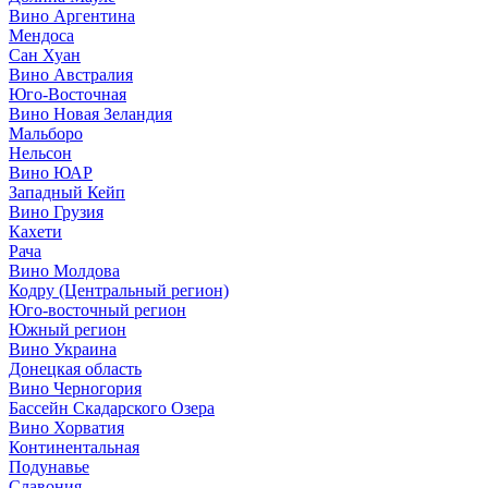
Вино Аргентина
Мендоса
Сан Хуан
Вино Австралия
Юго-Восточная
Вино Новая Зеландия
Мальборо
Нельсон
Вино ЮАР
Западный Кейп
Вино Грузия
Кахети
Рача
Вино Молдова
Кодру (Центральный регион)
Юго-восточный регион
Южный регион
Вино Украина
Донецкая область
Вино Черногория
Бассейн Скадарского Озера
Вино Хорватия
Континентальная
Подунавье
Славония