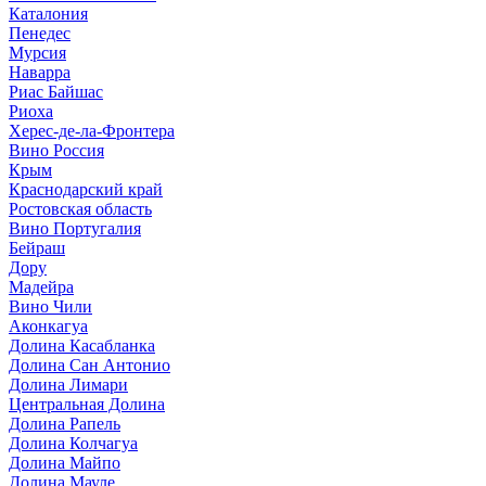
Каталония
Пенедес
Мурсия
Наварра
Риас Байшас
Риоха
Херес-де-ла-Фронтера
Вино Россия
Крым
Краснодарский край
Ростовская область
Вино Португалия
Бейраш
Дору
Мадейра
Вино Чили
Аконкагуа
Долина Касабланка
Долина Сан Антонио
Долина Лимари
Центральная Долина
Долина Рапель
Долина Колчагуа
Долина Майпо
Долина Мауле