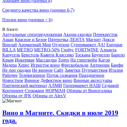
Хорошее вино (оценки 8)
Среднего качества вино (оценки 6-7)
Плохое вино (оценки < 6)
В блоге:
Актуальные спецпредложения
Акции-скидки
Перекресток
Ашан
Красное и Белое
Пятерочка
ЛЕНТА
Магнит
Дикси
Винлаб
Ароматный Мир
Отдохни
Супермаркет ДА!
Eurospar
BILLA
METRO
METRO-50%
Глобус
FORTWINE
Алианта
Карусель
Бристоль
Кьянти Классико
Тоскана
Брунелло
Бароло
Крым
Инкерман
Массандра
Torres
На глинтвейн
Кагор
Мадера
Херес
Игристое вино
Фрескобальди
Антинори
Банфи
Не про скидки
Не винное
Сайт
Заметки
Путешествия
Италия
Рабочее
Телевизорное
Поток сознания
Праздничное
Новостное
Винное
Дефектное вино
Винные аксессуары
Партнерский материал
АЛМИ
Гипермаркет НАШ
Седьмой
Континент
Стокманн
НОРМАН
Обзоры от Виноголика
Обзоры от JFK
Обзоры от AlexV
Вино в Магните. Скидки в июле 2019
года.