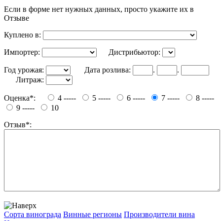
Если в форме нет нужных данных, просто укажите их в
Отзыве
Куплено в:
Импортер:
Дистрибьютор:
Год урожая:
Дата розлива:
.
.
Литраж:
Оценка*:
4 -----
5 -----
6 -----
7 -----
8 -----
9 -----
10
Отзыв*:
Сорта винограда
Винные регионы
Производители вина