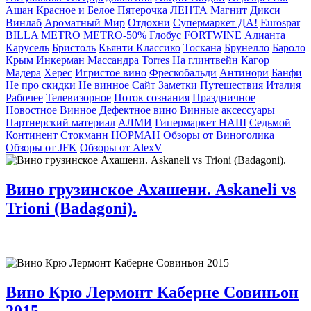
Ашан
Красное и Белое
Пятерочка
ЛЕНТА
Магнит
Дикси
Винлаб
Ароматный Мир
Отдохни
Супермаркет ДА!
Eurospar
BILLA
METRO
METRO-50%
Глобус
FORTWINE
Алианта
Карусель
Бристоль
Кьянти Классико
Тоскана
Брунелло
Бароло
Крым
Инкерман
Массандра
Torres
На глинтвейн
Кагор
Мадера
Херес
Игристое вино
Фрескобальди
Антинори
Банфи
Не про скидки
Не винное
Сайт
Заметки
Путешествия
Италия
Рабочее
Телевизорное
Поток сознания
Праздничное
Новостное
Винное
Дефектное вино
Винные аксессуары
Партнерский материал
АЛМИ
Гипермаркет НАШ
Седьмой
Континент
Стокманн
НОРМАН
Обзоры от Виноголика
Обзоры от JFK
Обзоры от AlexV
Вино грузинское Ахашени. Askaneli vs
Trioni (Badagoni).
Вино Крю Лермонт Каберне Совиньон
2015