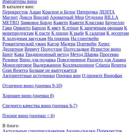
Импортеры вина
В каталоге вин:
Перекресток
Ашан
Красное и Белое
Пятерочка
ЛЕНТА
Магнит
Дикси
Винлаб
Ароматный Мир
Отдохни
BILLA
METRO
Замковое Бордо
Кьянти
Кьянти Классико
Брунелло
Гави
Орвието
Бароло
К мясу
К птице
К запеченым овощам
К
морепродуктам
К пасте
К пицце
К рыбе
К салатам
К десертам
К холодным закускам
На пикник
На глинтвейн
Романтический ужин
Кагор
Мадера
Портвейн
Херес
Десертное
Вермут
Полусухое
Полусладкое
Игристое вино
Брют
Кава
Традиционный метод
Метод Шарма
Просекко
Розовое
Вино для подарка
Повседневное
Разлито для Ашана
Моносортовое
Выдержанное
Коллекционное
Crianza
Reserva
Gran Reserva
Больше не выпускается
Авторитетные источники
Оценки вин
О проекте Винофан
Отличное вино (оценки 9-10)
Хорошее вино (оценки 8)
Среднего качества вино (оценки 6-7)
Плохое вино (оценки < 6)
В блоге:
Актуальные спецпредложения
Акции-скидки
Перекресток