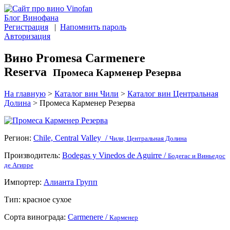
Блог Винофана
Регистрация
|
Напомнить пароль
Авторизация
Вино Promesa Carmenere
Reserva
Промеса Карменер Резерва
На главную
>
Каталог вин Чили
>
Каталог вин Центральная
Долина
>
Промеса Карменер Резерва
Регион:
Chile, Central Valley /
Чили, Центральная Долина
Производитель:
Bodegas y Vinedos de Aguirre /
Бодегас и Виньедос
де Агирре
Импортер:
Алианта Групп
Тип:
красное сухое
Сорта винограда:
Carmenere /
Карменер