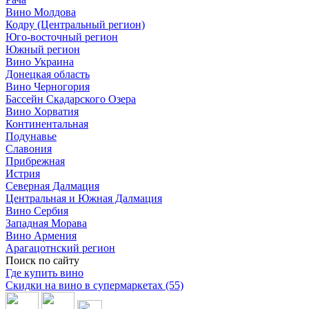
Вино Молдова
Кодру (Центральный регион)
Юго-восточный регион
Южный регион
Вино Украина
Донецкая область
Вино Черногория
Бассейн Скадарского Озера
Вино Хорватия
Континентальная
Подунавье
Славония
Прибрежная
Истрия
Северная Далмация
Центральная и Южная Далмация
Вино Сербия
Западная Морава
Вино Армения
Арагацотнский регион
Поиск по сайту
Где купить вино
Скидки на вино в супермаркетах (55)