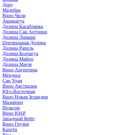
Дору
Мадейра
Вино Чили
Аконкагуа
Долина Касабланка
Долина Сан Антонио
Долина Лимари
Центральная Долина
Долина Рапель
Долина Колчагуа
Долина Майпо
Долина Мауле
Вино Аргентина
Мендоса
Сан Хуан
Вино Австралия
Юго-Восточная
Вино Новая Зеландия
Мальборо
Нельсон
Вино ЮАР
Западный Кейп
Вино Грузия
Кахети
Рача