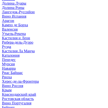
Долина Луары
Долина Роны
Лангедок-Руссийон
Вино Испания
Арагон
Кампо де Борха
Валенсия
Утьель-Рекена
Кастилия и Леон
Рибера-дель-Дуэро
Руэда
Кастилия Ла Манча
Каталония
Пенедес
Мурсия
Наварра
Риас Байшас
Риоха
Херес-де-ла-Фронтера
Вино Россия
Крым
Краснодарский край
Ростовская область
Вино Португалия
Бейраш