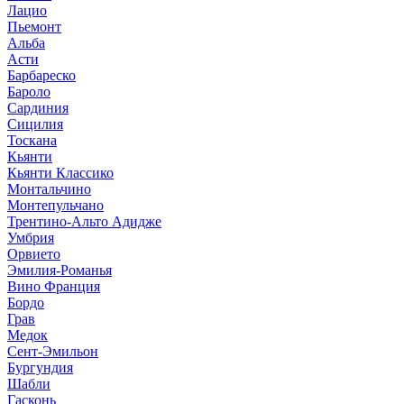
Лацио
Пьемонт
Альба
Асти
Барбареско
Бароло
Сардиния
Сицилия
Тоскана
Кьянти
Кьянти Классико
Монтальчино
Монтепульчано
Трентино-Альто Адидже
Умбрия
Орвието
Эмилия-Романья
Вино Франция
Бордо
Грав
Медок
Сент-Эмильон
Бургундия
Шабли
Гасконь