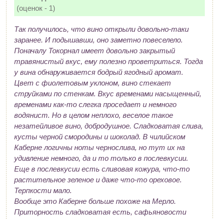
(оценок - 1)
Так получилось, что вино открыли довольно-таки
заранее. И подышавши, оно заметно повеселело.
Поначалу Токорнал имеет довольно закрытый
травянистый вкус, ему полезно проветриться. Тогда
у вина обнаруживается бодрый ягодный аромат.
Цвет с фиолетовым уклоном, вино стекает
струйками по стенкам. Вкус временами насыщенный,
временами как-то слегка проседает и немного
водянист. Но в целом неплохо, веселое такое
незатейливое вино, добродушное. Сладковатая слива,
кусты черной смородины и шоколад. В чилийском
Каберне логичны ноты чернослива, но тут их на
удивление немного, да и то только в послевкусии.
Еще в послевкусии есть сливовая кожура, что-то
растительное зеленое и даже что-то ореховое.
Терпкости мало.
Вообще это Каберне больше похоже на Мерло.
Приторность сладковатая есть, сафьяновости