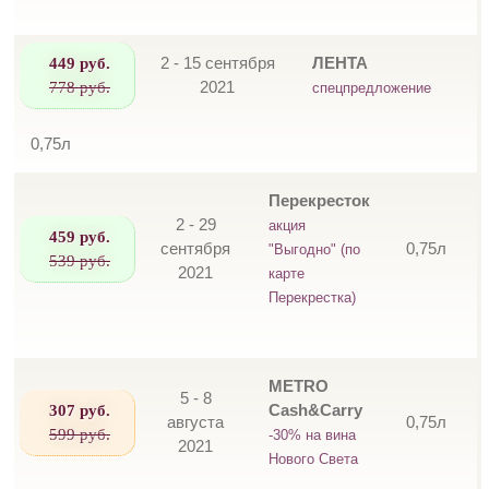
449 руб.
2 - 15 сентября
ЛЕНТА
778 руб.
2021
спецпредложение
0,75л
Перекресток
2 - 29
акция
459 руб.
сентября
0,75л
"Выгодно" (по
539 руб.
2021
карте
Перекрестка)
METRO
5 - 8
307 руб.
Cash&Carry
августа
0,75л
599 руб.
-30% на вина
2021
Нового Света