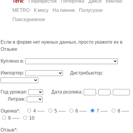
Теги:
Перекресток
Пятерочка
Дикси
Винлаб
METRO
К мясу
На пикник
Полусухое
Повседневное
Если в форме нет нужных данных, просто укажите их в
Отзыве
Куплено в:
Импортер:
Дистрибьютор:
Год урожая:
Дата розлива:
.
.
Литраж:
Оценка*:
4 -----
5 -----
6 -----
7 -----
8 -----
9 -----
10
Отзыв*: