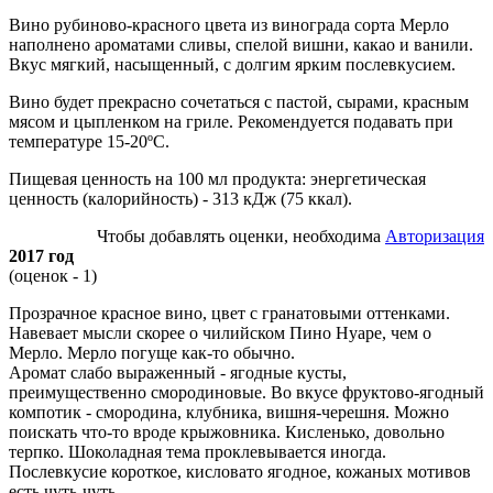
Вино рубиново-красного цвета из винограда сорта Мерло
наполнено ароматами сливы, спелой вишни, какао и ванили.
Вкус мягкий, насыщенный, с долгим ярким послевкусием.
Вино будет прекрасно сочетаться с пастой, сырами, красным
мясом и цыпленком на гриле. Рекомендуется подавать при
температуре 15-20ºС.
Пищевая ценность на 100 мл продукта: энергетическая
ценность (калорийность) - 313 кДж (75 ккал).
Чтобы добавлять оценки, необходима
Авторизация
2017 год
(оценок - 1)
Прозрачное красное вино, цвет с гранатовыми оттенками.
Навевает мысли скорее о чилийском Пино Нуаре, чем о
Мерло. Мерло погуще как-то обычно.
Аромат слабо выраженный - ягодные кусты,
преимущественно смородиновые. Во вкусе фруктово-ягодный
компотик - смородина, клубника, вишня-черешня. Можно
поискать что-то вроде крыжовника. Кисленько, довольно
терпко. Шоколадная тема проклевывается иногда.
Послевкусие короткое, кисловато ягодное, кожаных мотивов
есть чуть-чуть.