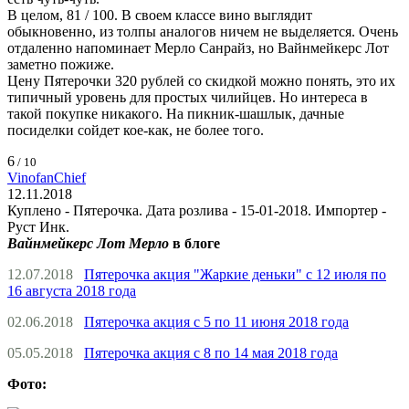
В целом, 81 / 100. В своем классе вино выглядит
обыкновенно, из толпы аналогов ничем не выделяется. Очень
отдаленно напоминает Мерло Санрайз, но Вайнмейкерс Лот
заметно пожиже.
Цену Пятерочки 320 рублей со скидкой можно понять, это их
типичный уровень для простых чилийцев. Но интереса в
такой покупке никакого. На пикник-шашлык, дачные
посиделки сойдет кое-как, не более того.
6
/ 10
VinofanChief
12.11.2018
Куплено - Пятерочка. Дата розлива - 15-01-2018. Импортер -
Руст Инк.
Вайнмейкерс Лот Мерло
в блоге
12.07.2018
Пятерочка акция "Жаркие деньки" с 12 июля по
16 августа 2018 года
02.06.2018
Пятерочка акция с 5 по 11 июня 2018 года
05.05.2018
Пятерочка акция с 8 по 14 мая 2018 года
Фото: