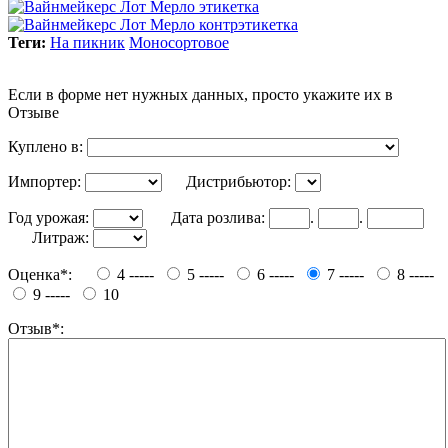
Теги:
На пикник
Моносортовое
Если в форме нет нужных данных, просто укажите их в
Отзыве
Куплено в:
Импортер:
Дистрибьютор:
Год урожая:
Дата розлива:
.
.
Литраж:
Оценка*:
4 -----
5 -----
6 -----
7 -----
8 -----
9 -----
10
Отзыв*: