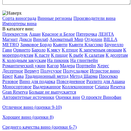
Сорта винограда
Винные регионы
Производители вина
Импортеры вина
В каталоге вин:
Перекресток
Ашан
Красное и Белое
Пятерочка
ЛЕНТА
Магнит
Дикси
Винлаб
Ароматный Мир
Отдохни
BILLA
METRO
Замковое Бордо
Кьянти
Кьянти Классико
Брунелло
Гави
Орвието
Бароло
К мясу
К птице
К запеченым овощам
К
морепродуктам
К пасте
К пицце
К рыбе
К салатам
К десертам
К холодным закускам
На пикник
На глинтвейн
Романтический ужин
Кагор
Мадера
Портвейн
Херес
Десертное
Вермут
Полусухое
Полусладкое
Игристое вино
Брют
Кава
Традиционный метод
Метод Шарма
Просекко
Розовое
Вино для подарка
Повседневное
Разлито для Ашана
Моносортовое
Выдержанное
Коллекционное
Crianza
Reserva
Gran Reserva
Больше не выпускается
Авторитетные источники
Оценки вин
О проекте Винофан
Отличное вино (оценки 9-10)
Хорошее вино (оценки 8)
Среднего качества вино (оценки 6-7)