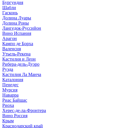
Бургундия
Шабли
Гасконь
Долина Луары
Долина Роны
Лангедок-Руссийон
Вино Испания
Арагон
Кампо де Борха
Валенсия
Утьель-Рекена
Кастилия и Леон
Рибера-дель-Дуэро
Руэда
Кастилия Ла Манча
Каталония
Пенедес
Мурсия
Наварра
Риас Байшас
Риоха
Херес-де-ла-Фронтера
Вино Россия
Крым
Краснодарский край