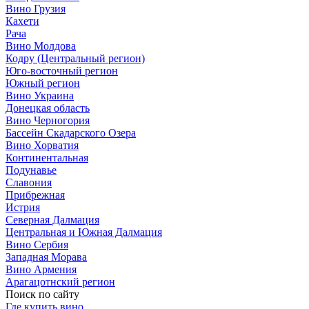
Вино Грузия
Кахети
Рача
Вино Молдова
Кодру (Центральный регион)
Юго-восточный регион
Южный регион
Вино Украина
Донецкая область
Вино Черногория
Бассейн Скадарского Озера
Вино Хорватия
Континентальная
Подунавье
Славония
Прибрежная
Истрия
Северная Далмация
Центральная и Южная Далмация
Вино Сербия
Западная Морава
Вино Армения
Арагацотнский регион
Поиск по сайту
Где купить вино