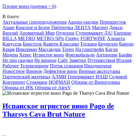
Плохое вино (оценки < 6)
В блоге:
Актуальные спецпредложения
Акции-скидки
Перекресток
Ашан
Красное и Белое
Пятерочка
ЛЕНТА
Магнит
Дикси
Винлаб
Ароматный Мир
Отдохни
Супермаркет ДА!
Eurospar
BILLA
METRO
METRO-50%
Глобус
FORTWINE
Алианта
Карусель
Бристоль
Кьянти Классико
Тоскана
Брунелло
Бароло
Крым
Инкерман
Массандра
Torres
На глинтвейн
Кагор
Мадера
Херес
Игристое вино
Фрескобальди
Антинори
Банфи
Не про скидки
Не винное
Сайт
Заметки
Путешествия
Италия
Рабочее
Телевизорное
Поток сознания
Праздничное
Новостное
Винное
Дефектное вино
Винные аксессуары
Партнерский материал
АЛМИ
Гипермаркет НАШ
Седьмой
Континент
Стокманн
НОРМАН
Обзоры от Виноголика
Обзоры от JFK
Обзоры от AlexV
Испанское игристое вино Pago de
Tharsys Cava Brut Nature