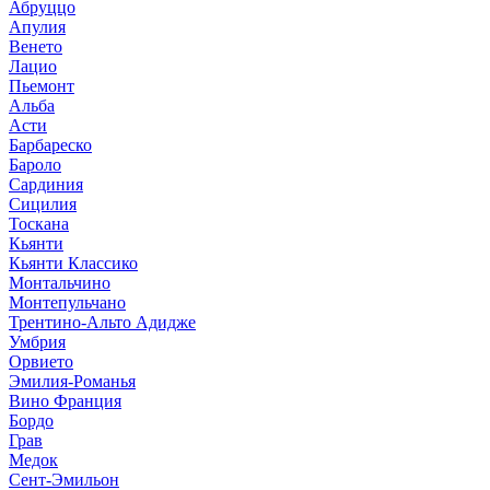
Абруццо
Апулия
Венето
Лацио
Пьемонт
Альба
Асти
Барбареско
Бароло
Сардиния
Сицилия
Тоскана
Кьянти
Кьянти Классико
Монтальчино
Монтепульчано
Трентино-Альто Адидже
Умбрия
Орвието
Эмилия-Романья
Вино Франция
Бордо
Грав
Медок
Сент-Эмильон