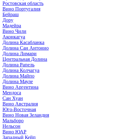
Ростовская область
Вино Португалия
Бейраш
Дору
Мадейра
Вино Чили
Аконкагуа
Долина Касабланка
Долина Сан Антонио
Долина Лимари
Центральная Долина
Долина Рапель
Долина Колчагуа
Долина Майпо
Долина Мауле
Вино Аргентина
Мендоса
Сан Хуан
Вино Австралия
Юго-Восточная
Вино Новая Зеландия
Мальборо
Нельсон
Вино ЮАР
Западный Кейп