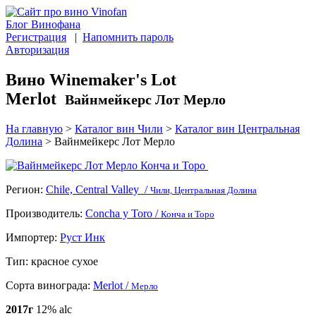
Блог Винофана
Регистрация
|
Напомнить пароль
Авторизация
Вино Winemaker's Lot
Merlot
Вайнмейкерс Лот Мерло
На главную
>
Каталог вин Чили
>
Каталог вин Центральная
Долина
>
Вайнмейкерс Лот Мерло
Регион:
Chile, Central Valley /
Чили, Центральная Долина
Производитель:
Concha y Toro /
Конча и Торо
Импортер:
Руст Инк
Тип:
красное сухое
Сорта винограда:
Merlot /
Мерло
2017г
12% alc