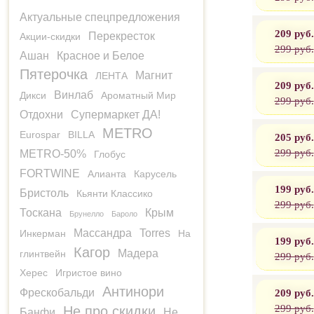
Актуальные спецпредложения
209 руб.
Перекресток
Акции-скидки
299 руб.
Ашан
Красное и Белое
Пятерочка
Магнит
ЛЕНТА
209 руб.
Винлаб
Дикси
Ароматный Мир
299 руб.
Отдохни
Супермаркет ДА!
METRO
Eurospar
BILLA
205 руб.
299 руб.
METRO-50%
Глобус
FORTWINE
Алианта
Карусель
199 руб.
Бристоль
Кьянти Классико
299 руб.
Тоскана
Крым
Брунелло
Бароло
Массандра
Torres
Инкерман
На
199 руб.
Кагор
Мадера
глинтвейн
299 руб.
Херес
Игристое вино
Антинори
209 руб.
Фрескобальди
299 руб.
Не про скидки
Банфи
Не