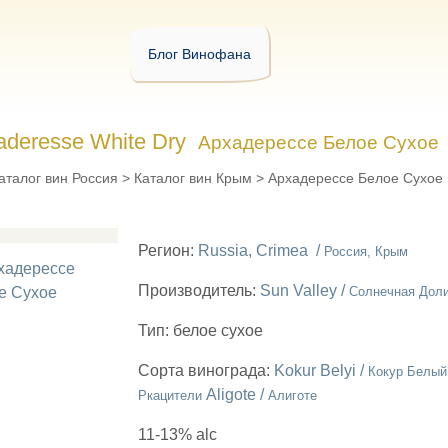
Блог Винофана
aderesse White Dry
Архадерессе Белое Сухое
аталог вин Россия
>
Каталог вин Крым
>
Архадерессе Белое Сухое
Регион:
Russia, Crimea /
Россия, Крым
Производитель:
Sun Valley /
Солнечная Дол
Тип:
белое сухое
Сорта винограда:
Kokur Belyi /
Кокур Белый
Aligote /
Ркацители
Алиготе
11-13% alc