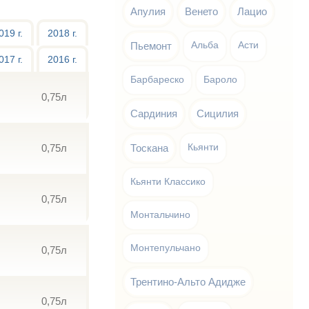
Апулия
Венето
Лацио
019 г.
2018 г.
Пьемонт
Альба
Асти
017 г.
2016 г.
Барбареско
Бароло
0,75л
Сардиния
Сицилия
0,75л
Тоскана
Кьянти
Кьянти Классико
0,75л
Монтальчино
Монтепульчано
0,75л
Трентино-Альто Адидже
0,75л