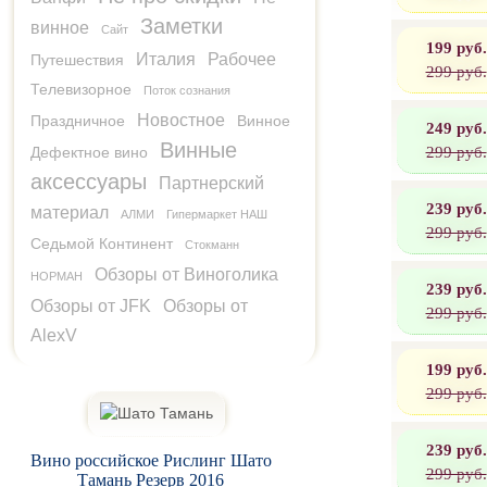
Заметки
винное
Сайт
199 руб.
Италия
Рабочее
Путешествия
299 руб.
Телевизорное
Поток сознания
Новостное
Праздничное
Винное
249 руб.
Винные
299 руб.
Дефектное вино
аксессуары
Партнерский
239 руб.
материал
АЛМИ
Гипермаркет НАШ
299 руб.
Седьмой Континент
Стокманн
Обзоры от Виноголика
НОРМАН
239 руб.
Обзоры от JFK
Обзоры от
299 руб.
AlexV
199 руб.
299 руб.
239 руб.
Вино российское Рислинг Шато
299 руб.
Тамань Резерв 2016