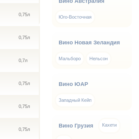
Вино Австралия
0,75л
Юго-Восточная
0,75л
Вино Новая Зеландия
Мальборо
Нельсон
0,7л
0,75л
Вино ЮАР
Западный Кейп
0,75л
Кахети
Вино Грузия
0,75л