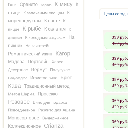
К мясу
Орвието
К
Гави
Бароло
птице
К
К запеченым овощам
Цены сегодн
морепродуктам
К пасте
К
К рыбе
К салатам
пицце
К
399 руб.
На
К холодным закускам
десертам
469 руб.
пикник
На глинтвейн
Кагор
Романтический ужин
399 руб.
Мадера
Портвейн
Херес
469 руб.
Вермут
Десертное
Полусухое
Брют
Игристое вино
Полусладкое
389 руб.
Кава
459 руб.
Традиционный метод
Просекко
Метод Шарма
369 руб.
Розовое
Вино для подарка
429 руб.
Повседневное
Разлито для Ашана
Моносортовое
Выдержанное
369 руб.
Crianza
Коллекционное
429 руб.