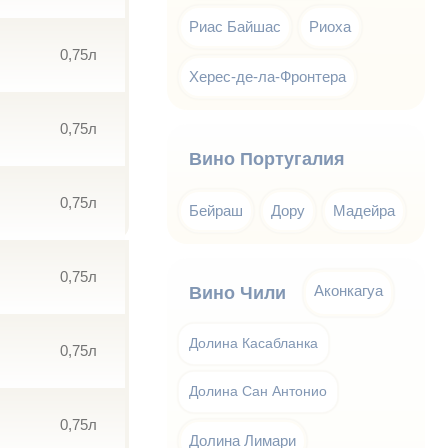
Риас Байшас
Риоха
0,75л
Херес-де-ла-Фронтера
0,75л
Вино Португалия
0,75л
Бейраш
Дору
Мадейра
0,75л
Аконкагуа
Вино Чили
Долина Касабланка
0,75л
Долина Сан Антонио
0,75л
Долина Лимари