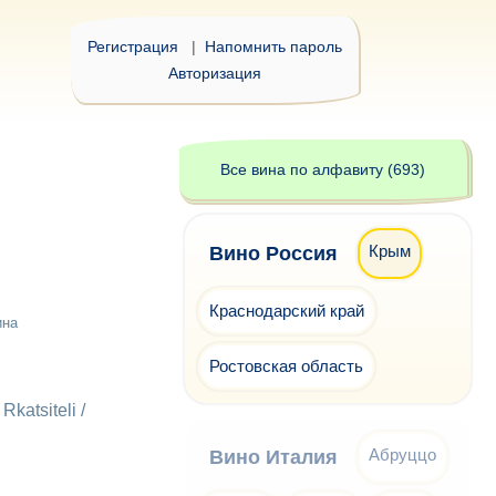
Регистрация
|
Напомнить пароль
Авторизация
Все вина по алфавиту (693)
Крым
Вино Россия
Краснодарский край
ина
Ростовская область
Rkatsiteli /
Абруццо
Вино Италия