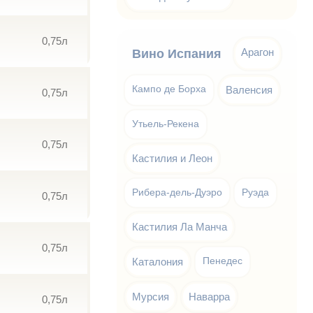
0,75л
Арагон
Вино Испания
Кампо де Борха
Валенсия
0,75л
Утьель-Рекена
0,75л
Кастилия и Леон
Рибера-дель-Дуэро
Руэда
0,75л
Кастилия Ла Манча
0,75л
Каталония
Пенедес
Мурсия
Наварра
0,75л