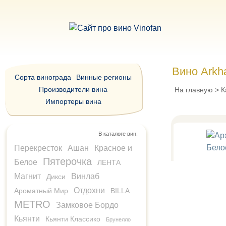
Вино Arkh
Сорта винограда
Винные регионы
Производители вина
На главную
>
К
Импортеры вина
В каталоге вин:
Перекресток
Ашан
Красное и
Пятерочка
Белое
ЛЕНТА
Магнит
Винлаб
Дикси
Отдохни
Ароматный Мир
BILLA
METRO
Замковое Бордо
Кьянти
Кьянти Классико
Брунелло