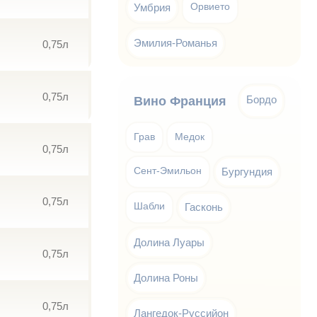
Умбрия
Орвието
Эмилия-Романья
0,75л
0,75л
Бордо
Вино Франция
Грав
Медок
0,75л
Сент-Эмильон
Бургундия
0,75л
Шабли
Гасконь
Долина Луары
0,75л
Долина Роны
0,75л
Лангедок-Руссийон