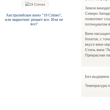
Земли винодел
Северо-Западн
Австралийское вино "19 Crimes",
позволяют соз
или маркетинг решает все. Или не
все?
потенциалом 
Вино насыщенн
богатое, с то
вкусе вино ок
Стиль вина "Ли
Прекрасная па
Без выдержки 
Температура п