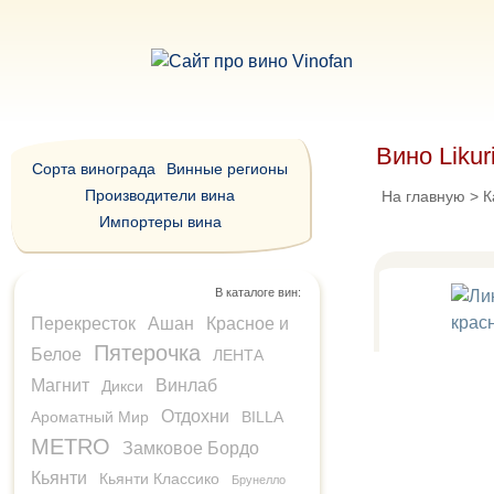
Вино Liku
Сорта винограда
Винные регионы
Производители вина
На главную
>
К
Импортеры вина
В каталоге вин:
Перекресток
Ашан
Красное и
Пятерочка
Белое
ЛЕНТА
Магнит
Винлаб
Дикси
Отдохни
Ароматный Мир
BILLA
METRO
Замковое Бордо
Кьянти
Кьянти Классико
Брунелло