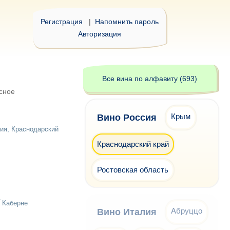
Регистрация
|
Напомнить пароль
Авторизация
Все вина по алфавиту (693)
сное
Крым
Вино Россия
ия, Краснодарский
Краснодарский край
Ростовская область
/
Каберне
Абруццо
Вино Италия