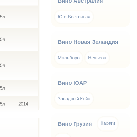
Вино Австралия
75л
Юго-Восточная
75л
Вино Новая Зеландия
Мальборо
Нельсон
75л
Вино ЮАР
75л
Западный Кейп
75л
2014
Кахети
Вино Грузия