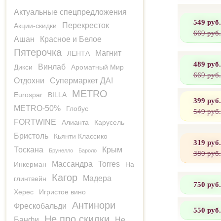
Актуальные спецпредложения
549 руб.
Перекресток
Акции-скидки
669 руб.
Ашан
Красное и Белое
Пятерочка
Магнит
ЛЕНТА
489 руб.
Винлаб
Дикси
Ароматный Мир
669 руб.
Отдохни
Супермаркет ДА!
METRO
Eurospar
BILLA
399 руб.
METRO-50%
Глобус
549 руб.
FORTWINE
Алианта
Карусель
Бристоль
Кьянти Классико
319 руб.
Тоскана
Крым
Брунелло
Бароло
380 руб.
Массандра
Torres
Инкерман
На
Кагор
Мадера
глинтвейн
750 руб.
Херес
Игристое вино
Антинори
Фрескобальди
550 руб.
Не про скидки
Банфи
Не