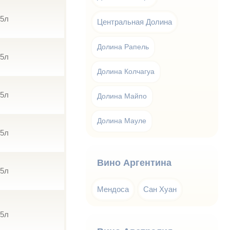
75л
Центральная Долина
Долина Рапель
75л
Долина Колчагуа
75л
Долина Майпо
Долина Мауле
75л
Вино Аргентина
75л
Мендоса
Сан Хуан
75л