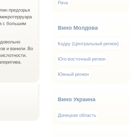
Рача
лин предгорья
 микротерруара
да с большим
Вино Молдова
 довольно
Кодру (Центральный регион)
ов и ванили. Во
кислотности.
Юго-восточный регион
аперитива.
Южный регион
Вино Украина
Донецкая область