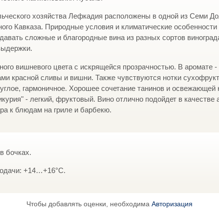
ьческого хозяйства Лефкадия расположены в одной из Семи До
ого Кавказа. Природные условия и климатические особенности
давать сложные и благородные вина из разных сортов виногра
выдержки.
ого вишневого цвета с искрящейся прозрачностью. В аромате -
нами красной сливы и вишни. Также чувствуются нотки сухофрукт
руглое, гармоничное. Хорошее сочетание танинов и освежающей 
курия" - легкий, фруктовый. Вино отлично подойдет в качестве 
ра к блюдам на гриле и барбекю.
в бочках.
одачи: +14…+16°C.
Чтобы добавлять оценки, необходима
Авторизация