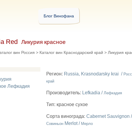
Блог Винофана
ria Red
Ликурия красное
аталог вин Россия
>
Каталог вин Краснодарский край
>
Ликурия кра
Регион:
Russia, Krasnodarsky krai /
Росс
край
Производитель:
Lefkadia /
Лефкадия
Тип:
красное сухое
Сорта винограда:
Cabernet Sauvignon 
Merlot /
Совиньон
Мерло