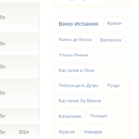
75л
Арагон
Вино Испания
Кампо де Борха
Валенсия
75л
Утьель-Рекена
75л
Кастилия и Леон
Рибера-дель-Дуэро
Руэда
75л
Кастилия Ла Манча
75л
Каталония
Пенедес
Мурсия
Наварра
75л
2014