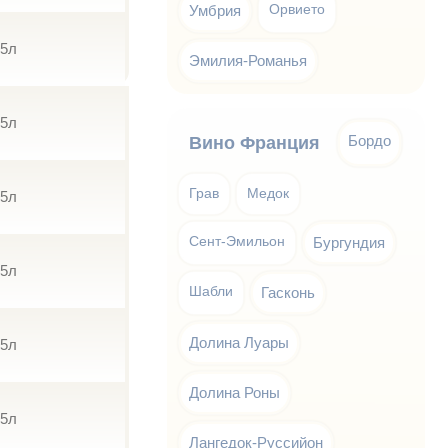
Умбрия
Орвието
75л
Эмилия-Романья
75л
Бордо
Вино Франция
Грав
Медок
75л
Сент-Эмильон
Бургундия
75л
Шабли
Гасконь
Долина Луары
75л
Долина Роны
75л
Лангедок-Руссийон