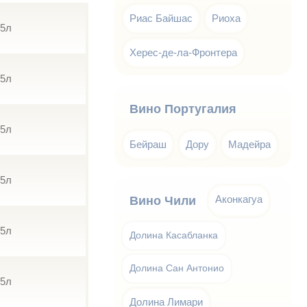
Риас Байшас
Риоха
75л
Херес-де-ла-Фронтера
75л
Вино Португалия
75л
Бейраш
Дору
Мадейра
75л
Аконкагуа
Вино Чили
75л
Долина Касабланка
Долина Сан Антонио
75л
Долина Лимари