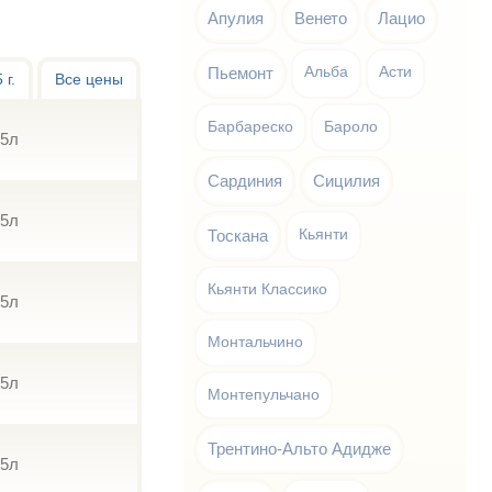
Апулия
Венето
Лацио
Пьемонт
Альба
Асти
 г.
Все цены
Барбареско
Бароло
75л
Сардиния
Сицилия
75л
Тоскана
Кьянти
Кьянти Классико
75л
Монтальчино
75л
Монтепульчано
Трентино-Альто Адидже
75л