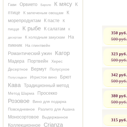
К мясу
Орвието
К
Гави
Бароло
птице
К
К запеченым овощам
морепродуктам
К пасте
К
К рыбе
К салатам
пицце
К
350 руб.
На
К холодным закускам
десертам
500 руб.
пикник
На глинтвейн
Кагор
Романтический ужин
323 руб.
500 руб.
Мадера
Портвейн
Херес
Вермут
Десертное
Полусухое
342 руб.
Брют
Игристое вино
Полусладкое
500 руб.
Кава
Традиционный метод
Просекко
Метод Шарма
380 руб.
Розовое
Вино для подарка
500 руб.
Повседневное
Разлито для Ашана
Моносортовое
Выдержанное
315 руб.
Crianza
Коллекционное