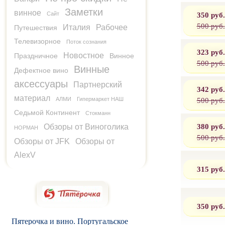
Заметки
винное
350 руб.
Сайт
500 руб.
Италия
Рабочее
Путешествия
Телевизорное
Поток сознания
323 руб.
Новостное
Праздничное
Винное
500 руб.
Винные
Дефектное вино
аксессуары
Партнерский
342 руб.
материал
500 руб.
АЛМИ
Гипермаркет НАШ
Седьмой Континент
Стокманн
380 руб.
Обзоры от Виноголика
НОРМАН
500 руб.
Обзоры от JFK
Обзоры от
AlexV
315 руб.
350 руб.
Пятерочка и вино. Португальское