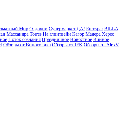
оматный Мир
Отдохни
Супермаркет ДА!
Eurospar
BILLA
ман
Массандра
Torres
На глинтвейн
Кагор
Мадера
Херес
рное
Поток сознания
Праздничное
Новостное
Винное
Н
Обзоры от Виноголика
Обзоры от JFK
Обзоры от AlexV