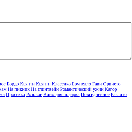
вое Бордо
Кьянти
Кьянти Классико
Брунелло
Гави
Орвието
кам
На пикник
На глинтвейн
Романтический ужин
Кагор
ма
Просекко
Розовое
Вино для подарка
Повседневное
Разлито