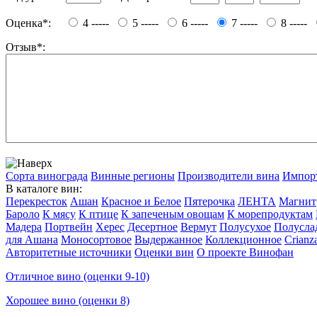
Оценка*:
4 -----
5 -----
6 -----
7 -----
8 -----
Отзыв*:
Сорта винограда
Винные регионы
Производители вина
Импор
В каталоге вин:
Перекресток
Ашан
Красное и Белое
Пятерочка
ЛЕНТА
Магнит
Бароло
К мясу
К птице
К запеченым овощам
К морепродуктам
Мадера
Портвейн
Херес
Десертное
Вермут
Полусухое
Полусла
для Ашана
Моносортовое
Выдержанное
Коллекционное
Crianz
Авторитетные источники
Оценки вин
О проекте Винофан
Отличное вино (оценки 9-10)
Хорошее вино (оценки 8)