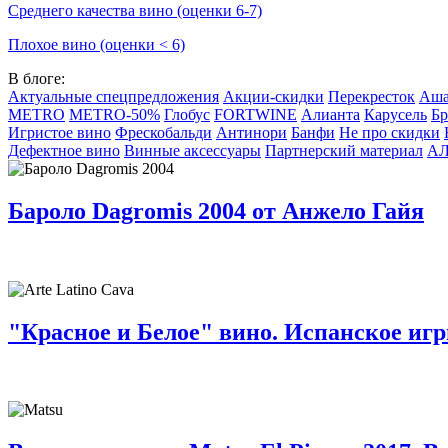
Среднего качества вино (оценки 6-7)
Плохое вино (оценки < 6)
В блоге:
Актуальные спецпредложения
Акции-скидки
Перекресток
Аш
METRO
METRO-50%
Глобус
FORTWINE
Алианта
Карусель
Бр
Игристое вино
Фрескобальди
Антинори
Банфи
Не про скидки
Дефектное вино
Винные аксессуары
Партнерский материал
А
Бароло Dagromis 2004 от Анжело Гайя
"Красное и Белое" вино. Испанское игри