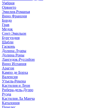
Умбрия
Орвието
Эмилия-Романья
Вино Франция
Бордо
Грав
Медок
Сент-Эмильон
Бургундия
Шабли
Гасконь
Долина Луары
Долина Роны
Лангедок-Руссийон
Вино Испания
Арагон
Кампо де Борха
Валенсия
Утьель-Рекена
Кастилия и Леон
Рибера-дель-Дуэро
Руэда
Кастилия Ла Манча
Каталония
Пенедес