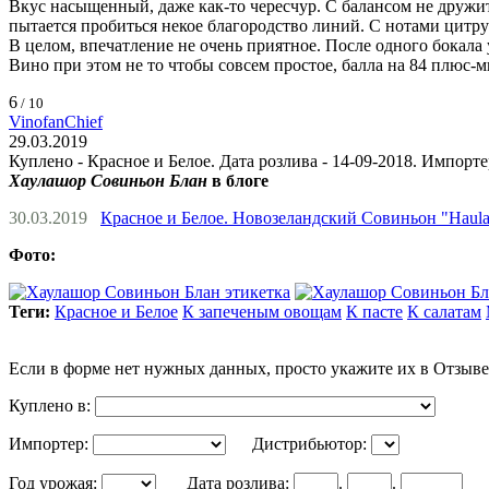
Вкус насыщенный, даже как-то чересчур. С балансом не дружит
пытается пробиться некое благородство линий. С нотами цитру
В целом, впечатление не очень приятное. После одного бокала 
Вино при этом не то чтобы совсем простое, балла на 84 плюс-ми
6
/ 10
VinofanChief
29.03.2019
Куплено - Красное и Белое. Дата розлива - 14-09-2018. Импорт
Хаулашор Совиньон Блан
в блоге
30.03.2019
Красное и Белое. Новозеландский Совиньон "Haula
Фото:
Теги:
Красное и Белое
К запеченым овощам
К пасте
К салатам
Если в форме нет нужных данных, просто укажите их в Отзыве
Куплено в:
Импортер:
Дистрибьютор:
Год урожая:
Дата розлива:
.
.