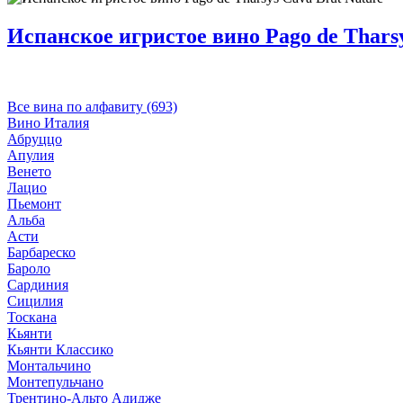
Испанское игристое вино Pago de Tharsy
Все вина по алфавиту (693)
Вино Италия
Абруццо
Апулия
Венето
Лацио
Пьемонт
Альба
Асти
Барбареско
Бароло
Сардиния
Сицилия
Тоскана
Кьянти
Кьянти Классико
Монтальчино
Монтепульчано
Трентино-Альто Адидже