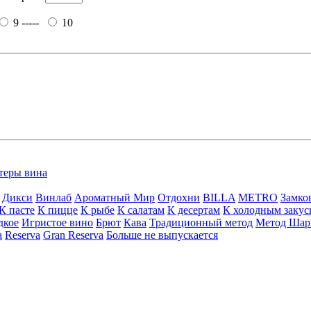
9 -----
10
теры вина
Дикси
Винлаб
Ароматный Мир
Отдохни
BILLA
METRO
Замко
К пасте
К пицце
К рыбе
К салатам
К десертам
К холодным закус
дкое
Игристое вино
Брют
Кава
Традиционный метод
Метод Шар
a
Reserva
Gran Reserva
Больше не выпускается