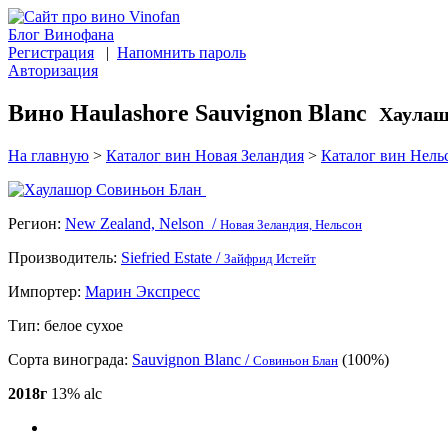
Блог Винофана
Регистрация
|
Напомнить пароль
Авторизация
Вино Haulashore Sauvignon Blanc
Хаулаш
На главную
>
Каталог вин Новая Зеландия
>
Каталог вин Нель
Регион:
New Zealand, Nelson /
Новая Зеландия, Нельсон
Производитель:
Siefried Estate /
Зайфрид Истейт
Импортер:
Марин Экспресс
Тип:
белое сухое
Сорта винограда:
Sauvignon Blanc /
(100%)
Совиньон Блан
2018г
13% alc