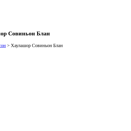
ор Совиньон Блан
сон
>
Хаулашор Совиньон Блан