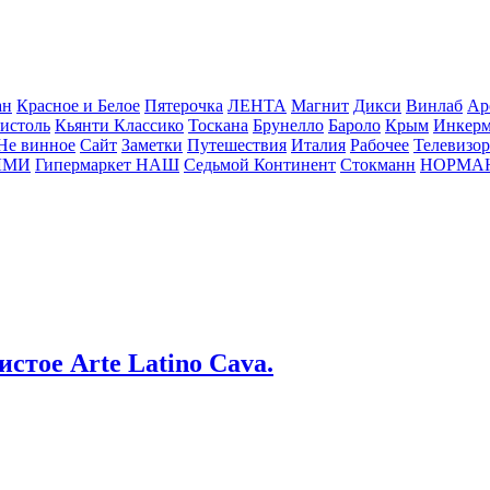
ан
Красное и Белое
Пятерочка
ЛЕНТА
Магнит
Дикси
Винлаб
Ар
истоль
Кьянти Классико
Тоскана
Брунелло
Бароло
Крым
Инкер
Не винное
Сайт
Заметки
Путешествия
Италия
Рабочее
Телевизо
ЛМИ
Гипермаркет НАШ
Седьмой Континент
Стокманн
НОРМА
стое Arte Latino Cava.