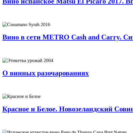
Вино испанское Matsu El Picaro 2017. В
Вино в сети METRO Cash and Carry. Си
О винных разочарованиях
Красное и Белое. Новозеландский Совин