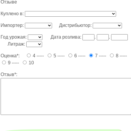
Отзыве
Куплено в:
Импортер:
Дистрибьютор:
Год урожая:
Дата розлива:
.
.
Литраж:
Оценка*:
4 -----
5 -----
6 -----
7 -----
8 -----
9 -----
10
Отзыв*: