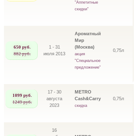
"Аппетитные
скидки"
Ароматный
Мир
650 руб.
1 - 31
(Москва)
0,75л
882 руб.
июля 2013
акция
"Специальное
предложение"
17 - 30
METRO
1099 руб.
августа
Cash&Carry
0,75л
1249 руб.
2023
скидка
16