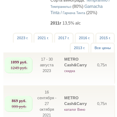
Сорта винограда:
Tempranillo /
(80%)
Garnacha
Темпранильо
Tinta /
(20%)
Гарнача Тинта
2011г
13,5% alc
2023 г.
2021 г.
2017 г.
2016 г.
2015 г.
2013 г.
Все цены
17 - 30
METRO
1099 руб.
августа
Cash&Carry
0,75л
1249 руб.
2023
скидка
16
сентября -
METRO
869 руб.
27
Cash&Carry
0,75л
999 руб.
октября
каталог Вино
2021