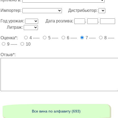
Импортер:
Дистрибьютор:
Год урожая:
Дата розлива:
.
.
Литраж:
Оценка*:
4 -----
5 -----
6 -----
7 -----
8 -----
9 -----
10
Отзыв*:
Все вина по алфавиту (693)