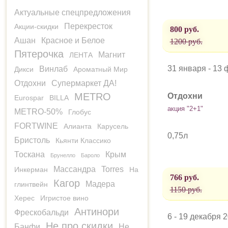
Актуальные спецпредложения
Перекресток
Акции-скидки
800 руб.
Ашан
Красное и Белое
1200 руб.
Пятерочка
Магнит
ЛЕНТА
31 января - 13
Винлаб
Дикси
Ароматный Мир
Отдохни
Супермаркет ДА!
METRO
Отдохни
Eurospar
BILLA
акция "2+1"
METRO-50%
Глобус
FORTWINE
Алианта
Карусель
0,75л
Бристоль
Кьянти Классико
Тоскана
Крым
Брунелло
Бароло
Массандра
Torres
Инкерман
На
766 руб.
Кагор
Мадера
глинтвейн
1150 руб.
Херес
Игристое вино
Антинори
Фрескобальди
6 - 19 декабря 
Не про скидки
Банфи
Не