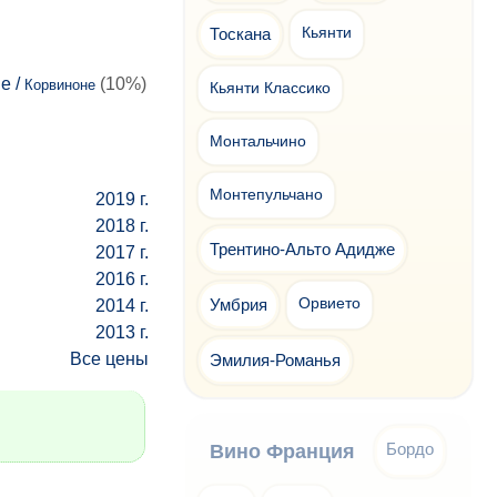
Тоскана
Кьянти
e /
(10%)
Корвиноне
Кьянти Классико
Монтальчино
Монтепульчано
2019 г.
2018 г.
Трентино-Альто Адидже
2017 г.
2016 г.
Умбрия
Орвието
2014 г.
2013 г.
Все цены
Эмилия-Романья
Бордо
Вино Франция