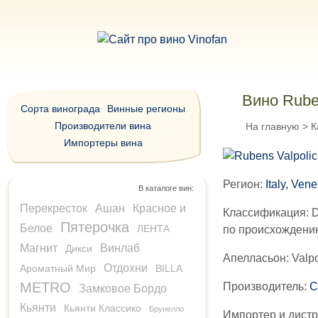
Вино Rube
Сорта винограда
Винные регионы
Производители вина
На главную
>
К
Импортеры вина
Регион:
Italy, Ven
В каталоге вин:
Перекресток
Ашан
Красное и
Классификация:
D
Пятерочка
Белое
ЛЕНТА
по происхождени
Магнит
Винлаб
Дикси
Апелласьон:
Valpo
Отдохни
Ароматный Мир
BILLA
METRO
Производитель:
C
Замковое Бордо
Кьянти
Кьянти Классико
Брунелло
Импортер и дист