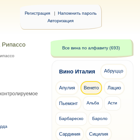
Регистрация
|
Напомнить пароль
Авторизация
 Рипассо
Все вина по алфавиту (693)
ипассо
Абруццо
Вино Италия
Апулия
Венето
Лацио
контролируемое
Пьемонт
Альба
Асти
Барбареско
Бароло
арда
Сардиния
Сицилия