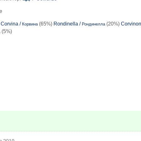
е
:
Corvina /
(65%)
Rondinella /
(20%)
Corvinon
Корвина
Рондинелла
(5%)
а