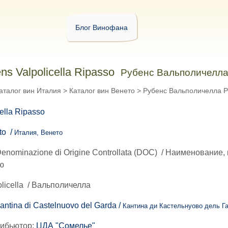
Блог Винофана
ns Valpolicella Ripasso
Рубенс Вальполичелла
аталог вин Италия
>
Каталог вин Венето
>
Рубенс Вальполичелла Р
eto /
Италия, Венето
enominazione di Origine Controllata (DOC)
/
Наименование, 
ю
licella
/
Вальполичелла
antina di Castelnuovo del Garda /
Кантина ди Кастельнуово дель Г
рибьютор:
ЦДА "Сомелье"