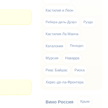
Кастилия и Леон
Рибера-дель-Дуэро
Руэда
Кастилия Ла Манча
Каталония
Пенедес
Мурсия
Наварра
Риас Байшас
Риоха
Херес-де-ла-Фронтера
Крым
Вино Россия