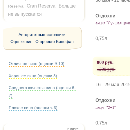
30 мая - 12 июн
Gran Reserva
Больше
Reserva
не выпускается
Отдохни
акция "Лучшая цен
Авторитетные источники
0,75л
Оценки вин
О проекте Винофан
800 руб.
Отличное вино (оценки 9-10)
1200 руб.
Хорошее вино (оценки 8)
16 - 29 мая 201
Среднего качества вино (оценки 6-
7)
Отдохни
Плохое вино (оценки < 6)
акция "2+1"
0,75л
В блоге: