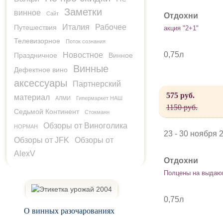
Заметки
винное
Сайт
Отдохни
Италия
Рабочее
Путешествия
акция "2+1"
Телевизорное
Поток сознания
0,75л
Новостное
Праздничное
Винное
Винные
Дефектное вино
аксессуары
Партнерский
575 руб.
материал
АЛМИ
Гипермаркет НАШ
1150 руб.
Седьмой Континент
Стокманн
Обзоры от Виноголика
НОРМАН
23 - 30 ноября 
Обзоры от JFK
Обзоры от
AlexV
Отдохни
Полцены на выдающ
0,75л
О винных разочарованиях