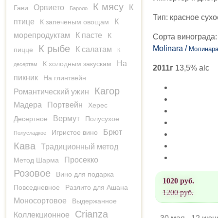
К мясу
Орвието
К
Гави
Бароло
Тип:
красное сухо
птице
К
К запеченым овощам
морепродуктам
К пасте
К
Сорта винограда
К рыбе
Molinara /
К салатам
Молинар
пицце
К
На
К холодным закускам
десертам
2011г
13,5% alc
пикник
На глинтвейн
Кагор
Романтический ужин
Мадера
Портвейн
Херес
Вермут
Десертное
Полусухое
Брют
Игристое вино
Полусладкое
Кава
Традиционный метод
Просекко
Метод Шарма
Розовое
Вино для подарка
1020 руб.
Повседневное
Разлито для Ашана
1200 руб.
Моносортовое
Выдержанное
Crianza
Коллекционное