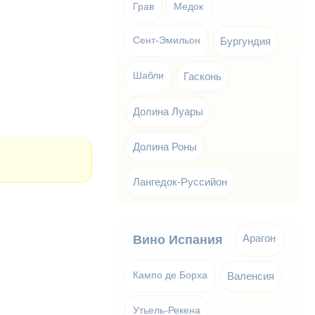
Грав
Медок
Сент-Эмильон
Бургундия
Шабли
Гасконь
Долина Луары
Долина Роны
Лангедок-Руссийон
Арагон
Вино Испания
Кампо де Борха
Валенсия
Утьель-Рекена