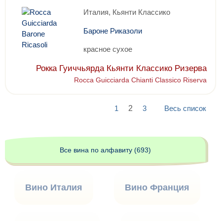
Италия, Кьянти Классико
Бароне Риказоли
красное сухое
Рокка Гуиччьярда Кьянти Классико Ризерва
Rocca Guicciarda Chianti Classico Riserva
1
2
3
Весь список
Все вина по алфавиту (693)
Вино Италия
Вино Франция