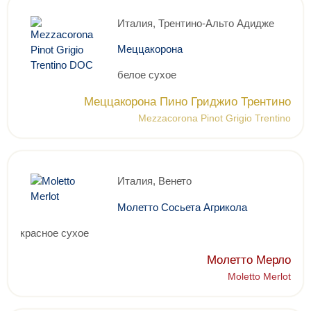
Италия, Трентино-Альто Адидже
Меццакорона
белое сухое
Меццакорона Пино Гриджио Трентино
Mezzacorona Pinot Grigio Trentino
Италия, Венето
Молетто Сосьета Агрикола
красное сухое
Молетто Мерло
Moletto Merlot