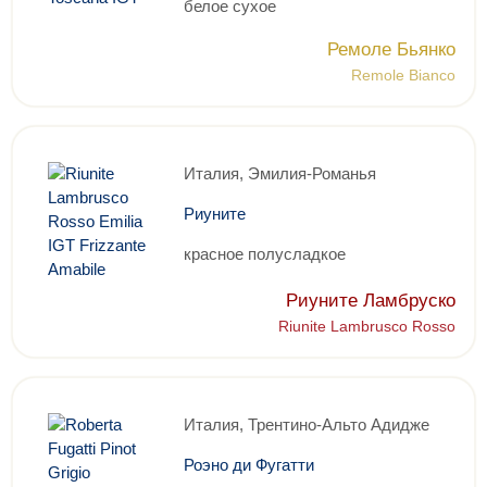
белое сухое
Ремоле Бьянко
Remole Bianco
Италия, Эмилия-Романья
Риуните
красное полусладкое
Риуните Ламбруско
Riunite Lambrusco Rosso
Италия, Трентино-Альто Адидже
Роэно ди Фугатти