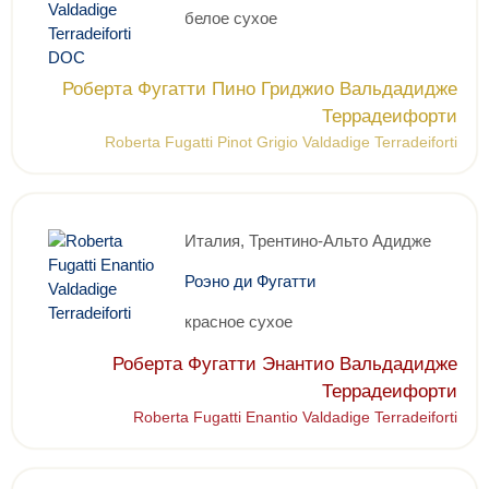
белое сухое
Роберта Фугатти Пино Гриджио Вальдадидже
Террадеифорти
Roberta Fugatti Pinot Grigio Valdadige Terradeiforti
Италия, Трентино-Альто Адидже
Роэно ди Фугатти
красное сухое
Роберта Фугатти Энантио Вальдадидже
Террадеифорти
Roberta Fugatti Enantio Valdadige Terradeiforti