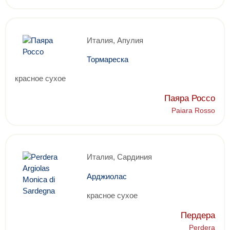
Италия, Апулия
Тормареска
красное сухое
Паяра Россо
Paiara Rosso
Италия, Сардиния
Арджиолас
красное сухое
Пердера
Perdera