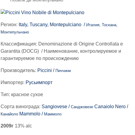
Нобиле ди Монтепульчано
Регион:
Italy, Tuscany, Montepulciano /
Италия, Тоскана,
Монтепульчано
Классификация:
Denominazione di Origine Controllata e
Garantita (DOCG)
/
Наименование, контролируемое и
гарантируемое по происхождению
Производитель:
Piccini /
Пиччини
Импортер:
Русьимпорт
Тип:
красное сухое
Сорта винограда:
Sangiovese /
Canaiolo Nero /
Санджовезе
Mammolo /
Канайоло
Маммоло
2009г
13% alc