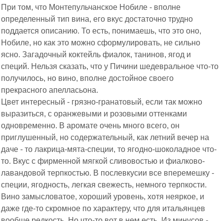
При том, что Монтепульчанское Нобиле - вполне
определенный тип вина, его вкус достаточно трудно
поддается описанию. То есть, понимаешь, что это оно,
Нобиле, но как это можно сформулировать, не сильно
ясно. Загадочный коктейль фиалок, танинов, ягод и
специй. Нельзя сказать, что у Пичини шедевральное что-то
получилось, но вино, вполне достойное своего
прекрасного апелласьона.
Цвет интересный - грязно-гранатовый, если так можно
выразиться, с оранжевыми и розовыми оттенками
одновременно. В аромате очень много всего, он
приглушенный, но содержательный, как летний вечер на
даче - то лакрица-мята-специи, то ягодно-шоколадное что-
то. Вкус с фирменной мягкой сливовостью и фиалково-
лавандовой терпкостью. В послевкусии все вперемешку -
специи, ягодность, легкая свежесть, немного терпкости.
Вино замысловатое, хороший уровень, хотя неяркое, и
даже где-то скромное по характеру, что для итальянцев
вообще редкость. Но что-то вот в нем есть. Из минусов -