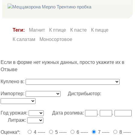
Теги:
Магнит
К птице
К пасте
К пицце
К салатам
Моносортовое
Если в форме нет нужных данных, просто укажите их в
Отзыве
Куплено в:
Импортер:
Дистрибьютор:
Год урожая:
Дата розлива:
.
.
Литраж:
Оценка*:
4 -----
5 -----
6 -----
7 -----
8 -----