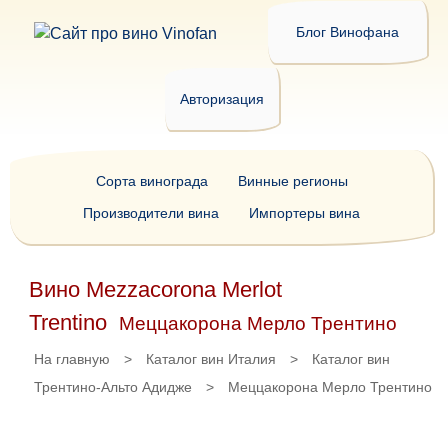
Блог Винофана
Авторизация
Сорта винограда
Винные регионы
Производители вина
Импортеры вина
Вино Mezzacorona Merlot
Trentino
Меццакорона Мерло Трентино
На главную
>
Каталог вин Италия
>
Каталог вин
Трентино-Альто Адидже
>
Меццакорона Мерло Трентино