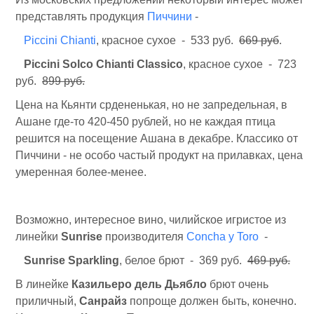
представлять продукция
Пиччини
-
Piccini Chianti
, красное сухое - 533 руб.
669 руб
.
Piccini Solco Chianti Classico
, красное сухое - 723
руб.
899 руб.
Цена на Кьянти срдененькая, но не запредельная, в
Ашане где-то 420-450 рублей, но не каждая птица
решится на посещение Ашана в декабре. Классико от
Пиччини - не особо частый продукт на прилавках, цена
умеренная более-менее.
Возможно, интересное вино, чилийское игристое из
линейки
Sunrise
производителя
Concha y Toro
-
Sunrise Sparkling
, белое брют - 369 руб.
469 руб.
В линейке
Казильеро дель Дьябло
брют очень
приличный,
Санрайз
попроще должен быть, конечно.