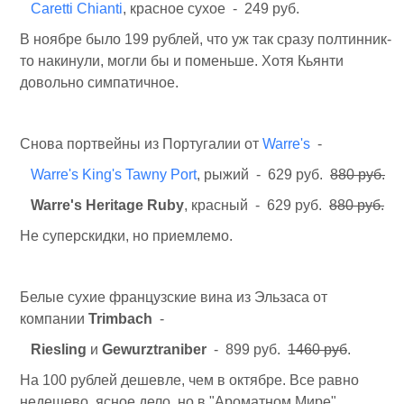
Caretti Chianti
, красное сухое - 249 руб.
В ноябре было 199 рублей, что уж так сразу полтинник-
то накинули, могли бы и поменьше. Хотя Кьянти
довольно симпатичное.
Снова портвейны из Португалии от
Warre's
-
Warre's King's Tawny Port
, рыжий - 629 руб.
880 руб.
Warre's Heritage Ruby
, красный - 629 руб.
880 руб.
Не суперскидки, но приемлемо.
Белые сухие французские вина из Эльзаса от
компании
Trimbach
-
Riesling
и
Gewurztraniber
- 899 руб.
1460 руб
.
На 100 рублей дешевле, чем в октябре. Все равно
недешево, ясное дело, но в "Ароматном Мире",