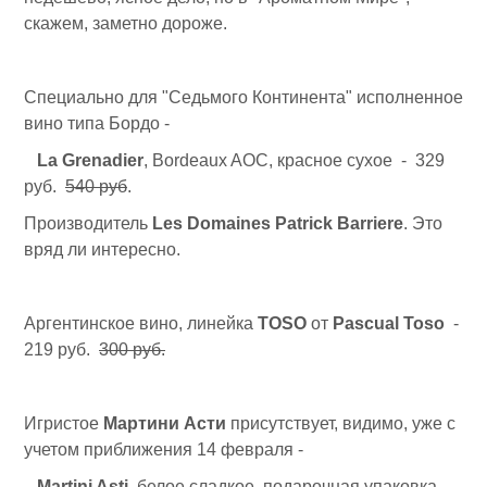
скажем, заметно дороже.
Специально для "Седьмого Континента" исполненное
вино типа Бордо -
La Grenadier
, Bordeaux AOC, красное сухое - 329
руб.
540 руб
.
Производитель
Les Domaines Patrick Barriere
. Это
вряд ли интересно.
Аргентинское вино, линейка
TOSO
от
Pascual Toso
-
219 руб.
300 руб.
Игристое
Мартини Асти
присутствует, видимо, уже с
учетом приближения 14 февраля -
Martini Asti
, белое сладкое, подарочная упаковка -