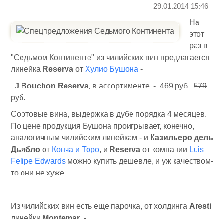
29.01.2014 15:46
На
этот
раз в
"Седьмом Континенте" из чилийских вин предлагается
линейка
Reserva
от
Хулио Бушона
-
J.Bouchon Reserva
, в ассортименте - 469 руб.
579
руб.
Сортовые вина, выдержка в дубе порядка 4 месяцев.
По цене продукция Бушона проигрывает, конечно,
аналогичным чилийским линейкам - и
Казильеро дель
Дьябло
от
Конча и Торо
, и
Reserva
от компании
Luis
Felipe Edwards
можно купить дешевле, и уж качеством-
то они не хуже.
Из чилийских вин есть еще парочка, от холдинга
Aresti
линейки
Montemar
-