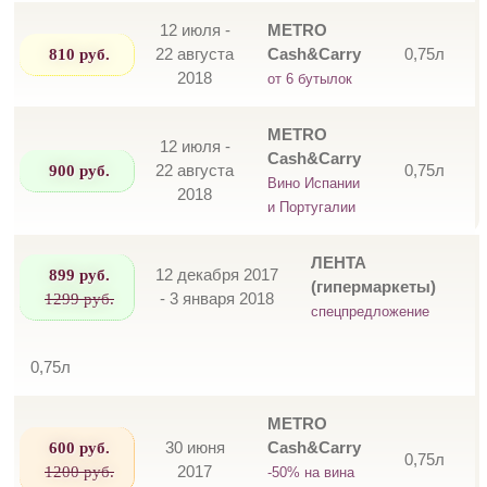
12 июля -
METRO
810 руб.
22 августа
Cash&Carry
0,75л
2018
от 6 бутылок
METRO
12 июля -
Cash&Carry
900 руб.
22 августа
0,75л
Вино Испании
2018
и Португалии
ЛЕНТА
899 руб.
12 декабря 2017
(гипермаркеты)
1299 руб.
- 3 января 2018
спецпредложение
0,75л
METRO
600 руб.
30 июня
Cash&Carry
0,75л
1200 руб.
2017
-50% на вина