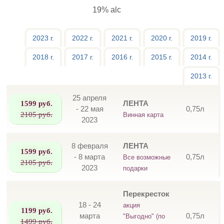
19% alc
2023 г.
2022 г.
2021 г.
2020 г.
2019 г.
2018 г.
2017 г.
2016 г.
2015 г.
2014 г.
2013 г.
25 апреля
1599 руб.
ЛЕНТА
- 22 мая
0,75л
2105 руб.
Винная карта
2023
8 февраля
ЛЕНТА
1599 руб.
- 8 марта
0,75л
Все возможные
2105 руб.
2023
подарки
Перекресток
18 - 24
акция
1199 руб.
марта
0,75л
"Выгодно" (по
1499 руб.