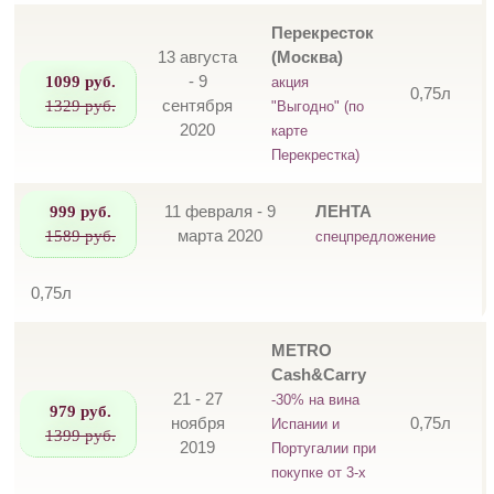
Перекресток
13 августа
(Москва)
1099 руб.
- 9
акция
0,75л
1329 руб.
сентября
"Выгодно" (по
2020
карте
Перекрестка)
999 руб.
11 февраля - 9
ЛЕНТА
1589 руб.
марта 2020
спецпредложение
0,75л
METRO
Cash&Carry
21 - 27
-30% на вина
979 руб.
ноября
0,75л
Испании и
1399 руб.
2019
Португалии при
покупке от 3-х