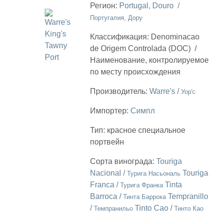
Регион:
Portugal, Douro /
Португалия, Дору
Классификация:
Denominacao
de Origem Controlada (DOC)
/
Наименование, контролируемое
по месту происхождения
Производитель:
Warre's /
Уор'с
Импортер:
Симпл
Тип:
красное специальное
портвейн
Сорта винограда:
Touriga
Nacional /
Touriga
Турига Насьональ
Franca /
Tinta
Турига Франка
Barroca /
Tempranillo
Тинта Баррока
/
Tinto Cao /
Темпранильо
Тинто Као