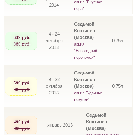
акция "Вкусная
2014
пора"
Седьмой
Континент
4 - 24
639 руб.
(Москва)
декабря
0,75л
880 руб.
акция
2013
"Новогодний
переполох"
Седьмой
9 - 22
Континент
599 руб.
октября
(Москва)
0,75л
880 руб.
2013
акция "Удачные
покупки"
Седьмой
499 руб.
Континент
январь 2013
809 руб.
(Москва)