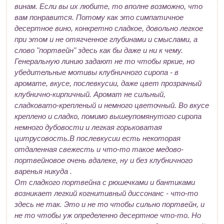
винам. Если вы их любите, то вполне возможно, что
вам понравится. Потому как это симпатичное
десертное вино, конкретно сладкое, довольно легкое
при этом и не отягченное глубинами и смыслами, а
слово "портвейн" здесь как бы даже и ни к чему.
Генеральную линию задают не то чтобы яркие, но
убедительные мотивы клубничного сиропа - в
аромате, вкусе, послевкусии, даже цвет прозрачный
клубнично-кирпичный. Аромат не сильный,
сладковато-крепленый и немного цветочный. Во вкусе
креплено и сладко, помимо вышеупомянутого сиропа
немного дубовости и легкая горьковатая
цитрусовость.В послевкусии есть некоторая
отдаленная свежесть и что-то такое медово-
портвейновое очень вдалеке, ну и без клубничного
варенья никуда .
От сладкого портвейна с рюшечками и бантиками
возникает легкий когнитивный диссонанс - что-то
здесь не так. Это и не то чтобы сильно портвейн, и
не то чтобы уж определенно десертное что-то. Но