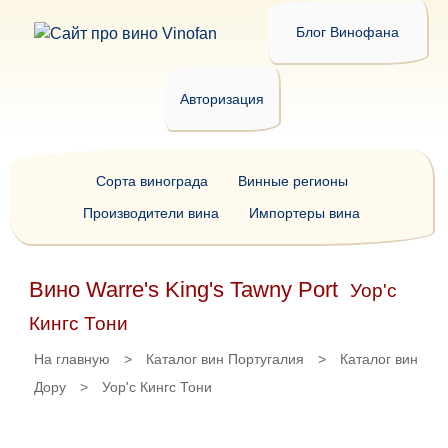
Блог Винофана
Авторизация
Сорта винограда
Винные регионы
Производители вина
Импортеры вина
Вино Warre's King's Tawny Port
Уор'с
Кингс Тони
На главную
>
Каталог вин Португалия
>
Каталог вин
Дору
>
Уор'с Кингс Тони