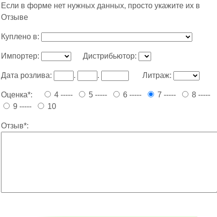
Если в форме нет нужных данных, просто укажите их в
Отзыве
Куплено в:
Импортер:
Дистрибьютор:
Дата розлива:
.
.
Литраж:
Оценка*:
4 -----
5 -----
6 -----
7 -----
8 -----
9 -----
10
Отзыв*: