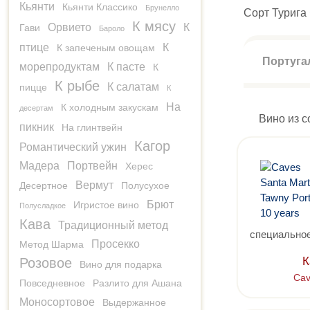
Кьянти
Кьянти Классико
Брунелло
Сорт Турига 
К мясу
Орвието
К
Гави
Бароло
птице
К
К запеченым овощам
Португал
морепродуктам
К пасте
К
К рыбе
К салатам
пицце
К
На
К холодным закускам
десертам
Вино из с
пикник
На глинтвейн
Кагор
Романтический ужин
Мадера
Портвейн
Херес
Вермут
Десертное
Полусухое
Брют
Игристое вино
Полусладкое
Кава
Традиционный метод
специальное
Просекко
Метод Шарма
К
Розовое
Вино для подарка
Cav
Повседневное
Разлито для Ашана
Моносортовое
Выдержанное