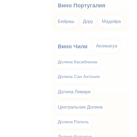
Вино Португалия
Бейраш
Дору
Мадейра
Аконкагуа
Вино Чили
Долина Касабланка
Долина Сан Антонио
Долина Лимари
Центральная Долина
Долина Рапель
Долина Колчагуа