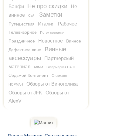
Не про скидки
Банфи
Не
Заметки
винное
Сайт
Италия
Рабочее
Путешествия
Телевизорное
Поток сознания
Новостное
Праздничное
Винное
Винные
Дефектное вино
аксессуары
Партнерский
материал
АЛМИ
Гипермаркет НАШ
Седьмой Континент
Стокманн
Обзоры от Виноголика
НОРМАН
Обзоры от JFK
Обзоры от
AlexV
Вино в Магните. Скидки в июле