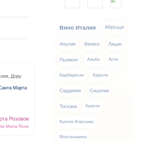
Абруццо
Вино Италия
Апулия
Венето
Лацио
Пьемонт
Альба
Асти
Барбареско
Бароло
лия, Дору
Санта Марта
Сардиния
Сицилия
Тоскана
Кьянти
рта Розовое
Кьянти Классико
ta Marta Rose
Монтальчино