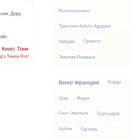
Монтепульчано
лия, Дору
Трентино-Альто Адидже
ейн
Умбрия
Орвието
с Кингс Тони
ng's Tawny Port
Эмилия-Романья
Бордо
Вино Франция
Грав
Медок
Сент-Эмильон
Бургундия
Шабли
Гасконь