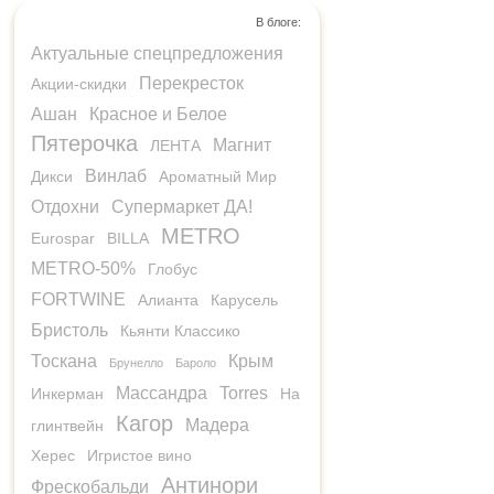
В блоге:
Актуальные спецпредложения
Перекресток
Акции-скидки
Ашан
Красное и Белое
Пятерочка
Магнит
ЛЕНТА
Винлаб
Дикси
Ароматный Мир
Отдохни
Супермаркет ДА!
METRO
Eurospar
BILLA
METRO-50%
Глобус
FORTWINE
Алианта
Карусель
Бристоль
Кьянти Классико
Тоскана
Крым
Брунелло
Бароло
Массандра
Torres
Инкерман
На
Кагор
Мадера
глинтвейн
Херес
Игристое вино
Антинори
Фрескобальди