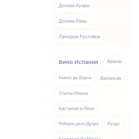
Долина Луары
Долина Роны
Лангедок-Руссийон
Арагон
Вино Испания
Кампо де Борха
Валенсия
Утьель-Рекена
Кастилия и Леон
Рибера-дель-Дуэро
Руэда
Кастилия Ла Манча