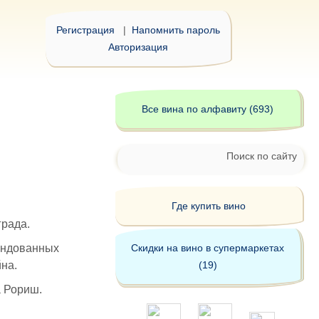
Регистрация
|
Напомнить пароль
Авторизация
Все вина по алфавиту (693)
Поиск по сайту
Где купить вино
града.
ендованных
Скидки на вино в супермаркетах
на.
(19)
а Рориш.