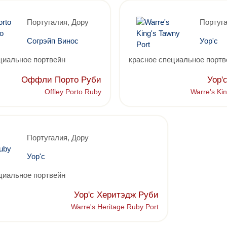
Португалия, Дору
Португа
Согрэйп Винос
Уор'с
циальное портвейн
красное специальное портв
Оффли Порто Руби
Уор'
Offley Porto Ruby
Warre's Ki
Португалия, Дору
Уор'с
циальное портвейн
Уор'с Херитэдж Руби
Warre's Heritage Ruby Port