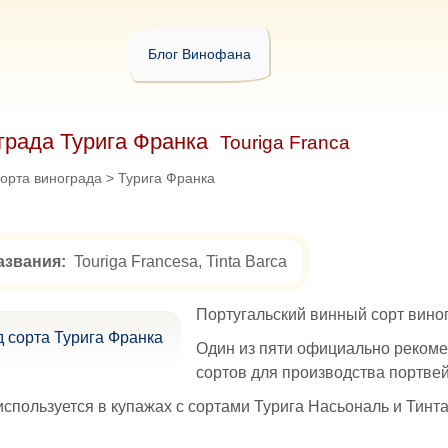
Блог Винофана
града Турига Франка
Touriga Franca
орта винограда
>
Турига Франка
азвания:
Touriga Francesa, Tinta Barca
Португальский винный сорт вино
Один из пяти официально реком
сортов для производства портвей
используется в купажах с сортами Турига Насьональ и Тинт