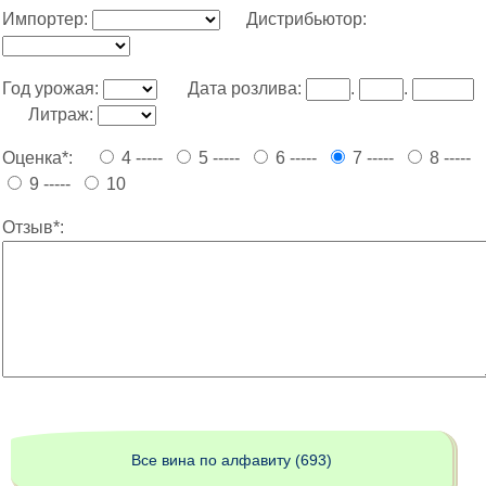
Импортер:
Дистрибьютор:
Год урожая:
Дата розлива:
.
.
Литраж:
Оценка*:
4 -----
5 -----
6 -----
7 -----
8 -----
9 -----
10
Отзыв*:
Все вина по алфавиту (693)