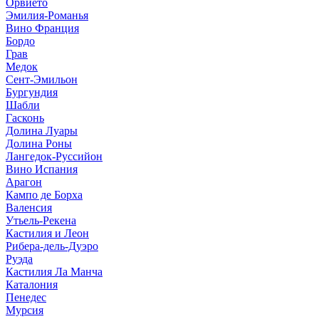
Орвието
Эмилия-Романья
Вино Франция
Бордо
Грав
Медок
Сент-Эмильон
Бургундия
Шабли
Гасконь
Долина Луары
Долина Роны
Лангедок-Руссийон
Вино Испания
Арагон
Кампо де Борха
Валенсия
Утьель-Рекена
Кастилия и Леон
Рибера-дель-Дуэро
Руэда
Кастилия Ла Манча
Каталония
Пенедес
Мурсия