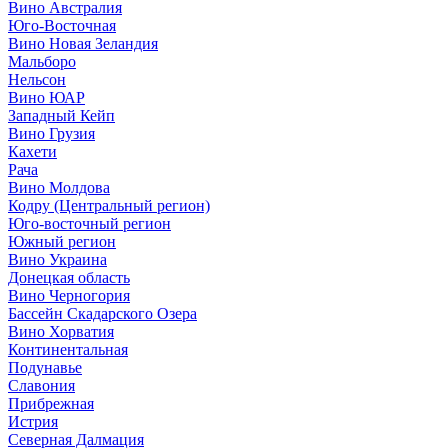
Вино Австралия
Юго-Восточная
Вино Новая Зеландия
Мальборо
Нельсон
Вино ЮАР
Западный Кейп
Вино Грузия
Кахети
Рача
Вино Молдова
Кодру (Центральный регион)
Юго-восточный регион
Южный регион
Вино Украина
Донецкая область
Вино Черногория
Бассейн Скадарского Озера
Вино Хорватия
Континентальная
Подунавье
Славония
Прибрежная
Истрия
Северная Далмация