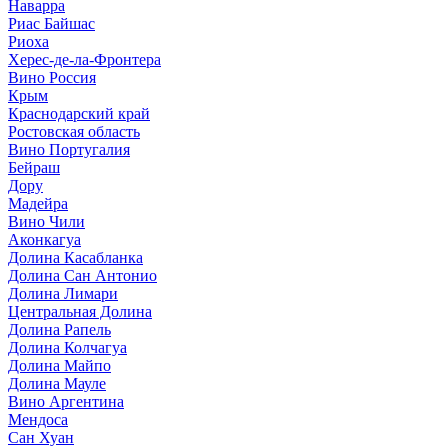
Наварра
Риас Байшас
Риоха
Херес-де-ла-Фронтера
Вино Россия
Крым
Краснодарский край
Ростовская область
Вино Португалия
Бейраш
Дору
Мадейра
Вино Чили
Аконкагуа
Долина Касабланка
Долина Сан Антонио
Долина Лимари
Центральная Долина
Долина Рапель
Долина Колчагуа
Долина Майпо
Долина Мауле
Вино Аргентина
Мендоса
Сан Хуан