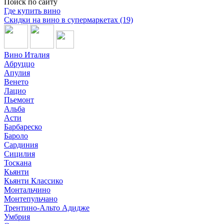
Поиск по сайту
Где купить вино
Скидки на вино в супермаркетах (19)
Вино Италия
Абруццо
Апулия
Венето
Лацио
Пьемонт
Альба
Асти
Барбареско
Бароло
Сардиния
Сицилия
Тоскана
Кьянти
Кьянти Классико
Монтальчино
Монтепульчано
Трентино-Альто Адидже
Умбрия