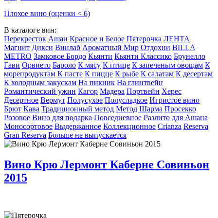
Плохое вино (оценки < 6)
В каталоге вин:
Перекресток
Ашан
Красное и Белое
Пятерочка
ЛЕНТА
Магнит
Дикси
Винлаб
Ароматный Мир
Отдохни
BILLA
METRO
Замковое Бордо
Кьянти
Кьянти Классико
Брунелло
Гави
Орвието
Бароло
К мясу
К птице
К запеченым овощам
К
морепродуктам
К пасте
К пицце
К рыбе
К салатам
К десертам
К холодным закускам
На пикник
На глинтвейн
Романтический ужин
Кагор
Мадера
Портвейн
Херес
Десертное
Вермут
Полусухое
Полусладкое
Игристое вино
Брют
Кава
Традиционный метод
Метод Шарма
Просекко
Розовое
Вино для подарка
Повседневное
Разлито для Ашана
Моносортовое
Выдержанное
Коллекционное
Crianza
Reserva
Gran Reserva
Больше не выпускается
Вино Крю Лермонт Каберне Совиньон
2015