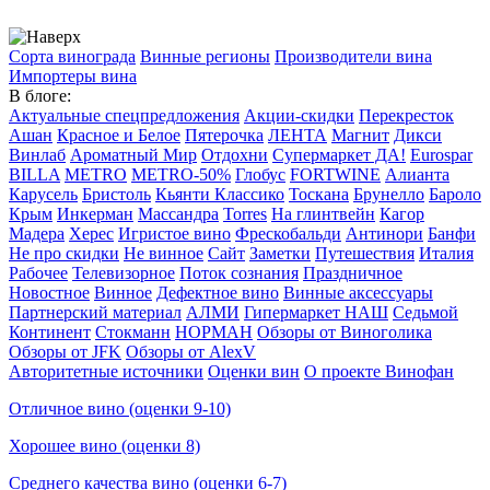
Сорта винограда
Винные регионы
Производители вина
Импортеры вина
В блоге:
Актуальные спецпредложения
Акции-скидки
Перекресток
Ашан
Красное и Белое
Пятерочка
ЛЕНТА
Магнит
Дикси
Винлаб
Ароматный Мир
Отдохни
Супермаркет ДА!
Eurospar
BILLA
METRO
METRO-50%
Глобус
FORTWINE
Алианта
Карусель
Бристоль
Кьянти Классико
Тоскана
Брунелло
Бароло
Крым
Инкерман
Массандра
Torres
На глинтвейн
Кагор
Мадера
Херес
Игристое вино
Фрескобальди
Антинори
Банфи
Не про скидки
Не винное
Сайт
Заметки
Путешествия
Италия
Рабочее
Телевизорное
Поток сознания
Праздничное
Новостное
Винное
Дефектное вино
Винные аксессуары
Партнерский материал
АЛМИ
Гипермаркет НАШ
Седьмой
Континент
Стокманн
НОРМАН
Обзоры от Виноголика
Обзоры от JFK
Обзоры от AlexV
Авторитетные источники
Оценки вин
О проекте Винофан
Отличное вино (оценки 9-10)
Хорошее вино (оценки 8)
Среднего качества вино (оценки 6-7)