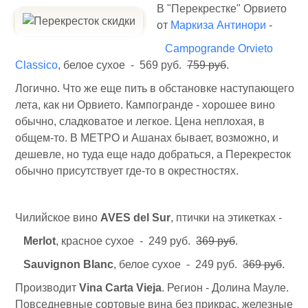
В "Перекрестке" Орвието
от
Маркиза Антинори
-
Campogrande Orvieto
Classico
, белое сухое - 569 руб.
759 руб
.
Логично. Что же еще пить в обстановке наступающего
лета, как ни Орвието. Кампогранде - хорошее вино
обычно, сладковатое и легкое. Цена неплохая, в
общем-то. В МЕТРО и Ашанах бывает, возможно, и
дешевле, но туда еще надо добраться, а Перекресток
обычно присутствует где-то в окрестностях.
Чилийское вино
AVES del Sur
, птички на этикетках -
Merlot
, красное сухое - 249 руб.
369 руб
.
Sauvignon Blanc
, белое сухое - 249 руб.
369 руб
.
Производит
Vina Carta Vieja
. Регион - Долина Мауле.
Повседневные сортовые вина без прикрас, железные