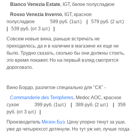
Bianco Venezia Estate
, IGT, белое полусладкое
Rosso Venezia Inverno
, IGT, красное
полусладкое 599 руб. (1шт.)
|
579 руб. (2 шт.)
|
539 руб. (от 3 шт.)
|
Совсем новые вина, раньше встречать не
приходилось, да и в наличии в магазине их еще не
было. Трудно сказать, сколько бы они должны стоить,
это время покажет. Но на первый взляд смотрятся
дороговато.
Вино Бордо, разлитое специально для "СК" -
Commanderie des Templieres
, Medoc AOC, красное
сухое 399 руб. (1шт.)
|
389 руб. (2 шт.)
|
359
руб. (от 3 шт.)
|
Производитель
Мезон Буэ
. Цену упорно тянут за уши,
уже до четырехсот дотянули. Но тут уж нет, лучше тогда