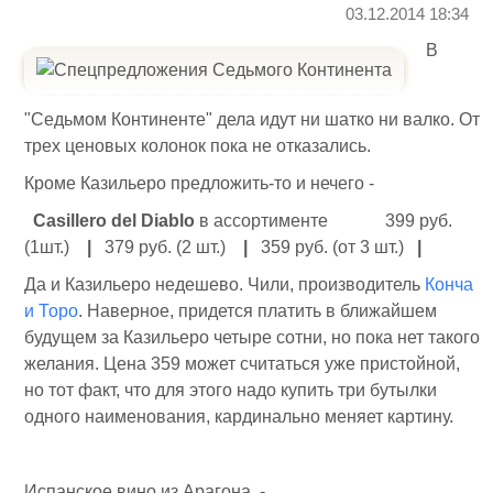
03.12.2014 18:34
В
"Седьмом Континенте" дела идут ни шатко ни валко. От
трех ценовых колонок пока не отказались.
Кроме Казильеро предложить-то и нечего -
Casillero del Diablo
в ассортименте 399 руб.
(1шт.)
|
379 руб. (2 шт.)
|
359 руб. (от 3 шт.)
|
Да и Казильеро недешево. Чили, производитель
Конча
и Торо
. Наверное, придется платить в ближайшем
будущем за Казильеро четыре сотни, но пока нет такого
желания. Цена 359 может считаться уже пристойной,
но тот факт, что для этого надо купить три бутылки
одного наименования, кардинально меняет картину.
Испанское вино из Арагона -