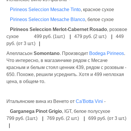
Pirineos Seleccion Mesache Tinto
, красное сухое
Pirineos Seleccion Mesache Blanco
, белое сухое
Pirineos Seleccion Merlot-Cabernet Rosado
, розовое
сухое 499 руб. (1шт.)
|
479 руб. (2 шт.)
|
449
руб. (от 3 шт.)
|
Апелласьон
Somontano
. Производит
Bodega Pirineos
.
Что интересно, в магазинчике рядом с Месаче
красным и белым стоял ценник 439, рядом с розовым -
650. Похоже, решили усреднить. Хотя и 499 неплохая
цена, в общем-то.
Итальянские вина из Венето от
Ca'Botta Vini
-
Garganega Pinot Grigio
, IGT, белое полусухое
799 руб. (1шт.)
|
769 руб. (2 шт.)
|
699 руб. (от 3 шт.)
|