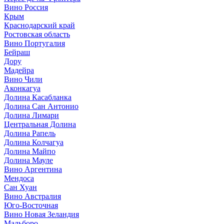
Вино Россия
Крым
Краснодарский край
Ростовская область
Вино Португалия
Бейраш
Дору
Мадейра
Вино Чили
Аконкагуа
Долина Касабланка
Долина Сан Антонио
Долина Лимари
Центральная Долина
Долина Рапель
Долина Колчагуа
Долина Майпо
Долина Мауле
Вино Аргентина
Мендоса
Сан Хуан
Вино Австралия
Юго-Восточная
Вино Новая Зеландия
Мальборо