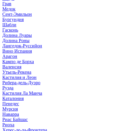
Грав
Медок
Сент-Эмильон
Бургундия
Шабли
Гасконь
Долина Луары
Долина Роны
Лангедок-Руссийон
Вино Испания
Арагон
Кампо де Борха
Валенсия
Утьель-Рекена
Кастилия и Леон
Рибера-дель-Дуэро
Руэда
Кастилия Ла Манча
Каталония
Пенедес
Мурсия
Наварра
Риас Байшас
Риоха
Херес-де-ла-Фронтера