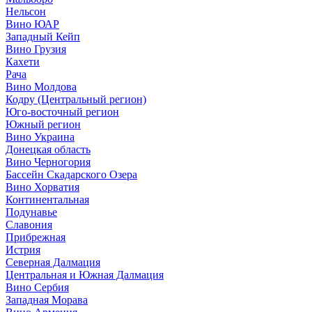
Нельсон
Вино ЮАР
Западный Кейп
Вино Грузия
Кахети
Рача
Вино Молдова
Кодру (Центральный регион)
Юго-восточный регион
Южный регион
Вино Украина
Донецкая область
Вино Черногория
Бассейн Скадарского Озера
Вино Хорватия
Континентальная
Подунавье
Славония
Прибрежная
Истрия
Северная Далмация
Центральная и Южная Далмация
Вино Сербия
Западная Морава