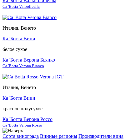
Ка 'Ботта Вальполичелла
Ca 'Botta Valpolicella
Италия, Венето
Ка 'Ботта Вини
белое сухое
Ка 'Ботта Верона Бьянко
Ca 'Botta Verona Bianco
Италия, Венето
Ка 'Ботта Вини
красное полусухое
Ка 'Ботта Верона Россо
Ca 'Botta Verona Rosso
Сорта винограда
Винные регионы
Производители вина