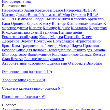
Импортеры вина
В каталоге вин:
Перекресток
Ашан
Красное и Белое
Пятерочка
ЛЕНТА
Магнит
Дикси
Винлаб
Ароматный Мир
Отдохни
BILLA
METRO
Замковое Бордо
Кьянти
Кьянти Классико
Брунелло
Гави
Орвието
Бароло
К мясу
К птице
К запеченым овощам
К
морепродуктам
К пасте
К пицце
К рыбе
К салатам
К десертам
К холодным закускам
На пикник
На глинтвейн
Романтический ужин
Кагор
Мадера
Портвейн
Херес
Десертное
Вермут
Полусухое
Полусладкое
Игристое вино
Брют
Кава
Традиционный метод
Метод Шарма
Просекко
Розовое
Вино для подарка
Повседневное
Разлито для Ашана
Моносортовое
Выдержанное
Коллекционное
Crianza
Reserva
Gran Reserva
Больше не выпускается
Авторитетные источники
Оценки вин
О проекте Винофан
Отличное вино (оценки 9-10)
Хорошее вино (оценки 8)
Среднего качества вино (оценки 6-7)
Плохое вино (оценки < 6)
В блоге:
Актуальные спецпредложения
Акции-скидки
Перекресток