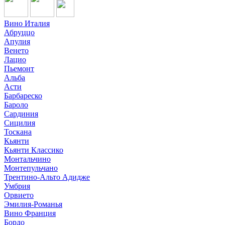
Вино Италия
Абруццо
Апулия
Венето
Лацио
Пьемонт
Альба
Асти
Барбареско
Бароло
Сардиния
Сицилия
Тоскана
Кьянти
Кьянти Классико
Монтальчино
Монтепульчано
Трентино-Альто Адидже
Умбрия
Орвието
Эмилия-Романья
Вино Франция
Бордо