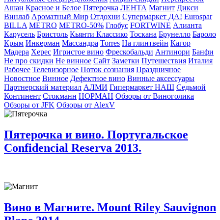
Ашан
Красное и Белое
Пятерочка
ЛЕНТА
Магнит
Дикси
Винлаб
Ароматный Мир
Отдохни
Супермаркет ДА!
Eurospar
BILLA
METRO
METRO-50%
Глобус
FORTWINE
Алианта
Карусель
Бристоль
Кьянти Классико
Тоскана
Брунелло
Бароло
Крым
Инкерман
Массандра
Torres
На глинтвейн
Кагор
Мадера
Херес
Игристое вино
Фрескобальди
Антинори
Банфи
Не про скидки
Не винное
Сайт
Заметки
Путешествия
Италия
Рабочее
Телевизорное
Поток сознания
Праздничное
Новостное
Винное
Дефектное вино
Винные аксессуары
Партнерский материал
АЛМИ
Гипермаркет НАШ
Седьмой
Континент
Стокманн
НОРМАН
Обзоры от Виноголика
Обзоры от JFK
Обзоры от AlexV
Пятерочка и вино. Португальское
Confidencial Reserva 2013.
Вино в Магните. Mount Riley Sauvignon