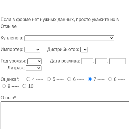
Если в форме нет нужных данных, просто укажите их в
Отзыве
Куплено в:
Импортер:
Дистрибьютор:
Год урожая:
Дата розлива:
.
.
Литраж:
Оценка*:
4 -----
5 -----
6 -----
7 -----
8 -----
9 -----
10
Отзыв*: