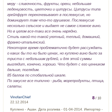
меру - сливочность, фрукты, орехи, небольшая
леденцовость, цветочки и цитрусы. Цитрусы типа
грейпфрут перекочевывают в послевкусие, но
доминирует там что-то грушевое. Послевкусие
несколько сельское и выдает не самое сложное вино.
Но в целом все-таки все очень нарядно.
Стиль какой-то такой уютный, теплый, домашний,
франко-итальянский.
Некоторое время проблематично будет рассуждать
о каких бы то ни было ценах, но куплено вино было за
триста с небольшим рублей, и для этой суммы
выглядит, конечно, хорошо. Что будет с его ценником
дальше, поглядим.
85 баллов по стобалльной шкале.
По закуске все типично - рыба, морепродукты, птица,
салаты.
VinofanChief
8
/ 10
22.12.2014
Куплено - Ашан. Дата розлива - 01-04-2014. Импортер -