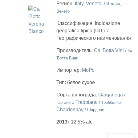
Регион:
Italy, Veneto /
Италия,
Венето
Классификация:
Indicazione
geografica tipica (IGT)
/
Географического наименования
Производитель:
Ca 'Botta Vini /
Ка
'Ботта Вини
Импортер:
МоРо
Тип:
белое сухое
Сорта винограда:
Garganega /
Trebbiano /
Гарганега
Треббьяно
Chardonnay /
Шардоне
2013г
12,5% alc