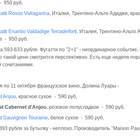
- 950 руб.
atti Rosso Vallagarina
, Италия, Трентино-Альто Адидже, кра
tti Enantio Valdadige Terradeiforti
, Италия, Трентино-Альто 
е - 950 руб.
а 593-633 рубля. Фугатти по "2+1" - неординарное событие.
 такой цене смотрится перспективно. Есть еще неделя по
и сочетаниями.
я по 11 октября французское вино, Долина Луары -
t Anjou
, красное сухое - 590 руб.
at Cabernet d'Anjou
, розовое полусладкое - 590 руб.
t Sauvignon Touraine
, белое сухое - 590 руб.
 393 рубля за бутылку - неплохо. Производитель "Maison Paul