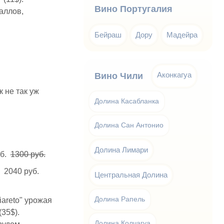
Вино Португалия
баллов,
Бейраш
Дору
Мадейра
Аконкагуа
Вино Чили
 не так уж
Долина Касабланка
Долина Сан Антонио
Долина Лимари
уб.
1300 руб.
- 2040 руб.
Центральная Долина
Долина Рапель
areto"
урожая
(35$).
Долина Колчагуа