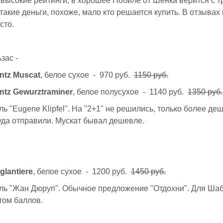
высокие рейтинги, в хорошее Нобиле от Шенка верится с т
 такие деньги, похоже, мало кто решается купить. В отзывах
сто.
зас -
ntz Muscat
, белое сухое - 970 руб.
1150 руб.
ntz Gewurztraminer
, белое полусухое - 1140 руб.
1350 руб.
ь "Eugene Klipfel". На "2+1" не решились, только более д
да отправили. Мускат бывал дешевле.
glantiere
, белое сухое - 1200 руб.
1450 руб.
ль "Жан Дюруп". Обычное предложение "Отдохни". Для Шаб
етом баллов.