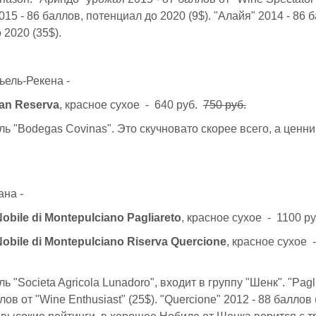
15 - 86 баллов, потенциал до 2020 (9$). "Алайя" 2014 - 86 
 2020 (35$).
ьель-Рекена -
ran Reserva
, красное сухое - 640 руб.
750 руб.
ь "Bodegas Covinas". Это скучновато скорее всего, а ценник
ана -
obile di Montepulciano Pagliareto
, красное сухое - 1100 р
obile di Montepulciano Riserva Quercione
, красное сухое 
 "Societa Agricola Lunadoro", входит в группу "Шенк". "Pagli
лов от "Wine Enthusiast" (25$). "Quercione" 2012 - 88 баллов 