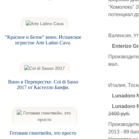
"Комолоко" 20
потенциал до
Валенсия, Ут
"Красное и Белое" вино. Испанское
игристое Arte Latino Cava.
Enterizo G
Производител
мал.
Вино в Перекрестке. Col di Sasso
Италия, Тоск
2017 от Кастелло Банфи.
Lunadoro N
Lunadoro N
2400 руб.
Производитель
2013 - 89 бал
Готовим глинтвейн, это просто