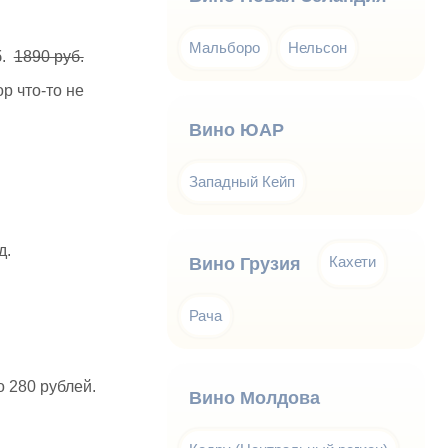
Мальборо
Нельсон
б.
1890 руб.
ор что-то не
Вино ЮАР
Западный Кейп
д.
Кахети
Вино Грузия
Рача
о 280 рублей.
Вино Молдова