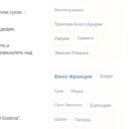
Монтепульчано
сное сухое -
Трентино-Альто Адидже
Адидже,
Умбрия
Орвието
 Но и
размышлять над
Эмилия-Романья
Бордо
Вино Франция
Грав
Медок
Сент-Эмильон
Бургундия
 Godinat".
Шабли
Гасконь