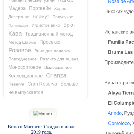
Романтический ужин
Rosa de Arr
Мадера
Портвейн
Херес
Никаких чуде
Вермут
Десертное
Полусухое
Брют
Игристое вино
Полусладкое
Испанские ви
Кава
Традиционный метод
Просекко
Familia Pa
Метод Шарма
Розовое
Вино для подарка
Bruma Las
Повседневное
Разлито для Ашана
Производите
Моносортовое
Выдержанное
Crianza
Коллекционное
Вина от разл
Gran Reserva
Больше
Reserva
не выпускается
Alaya Tier
El Columpi
Arindo
, Руэ
Comoloco
,
Вино в Магните. Скидки в июле
2019 года.
Широкий диап