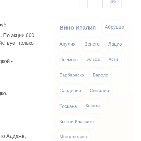
руб.
Абруццо
Вино Италия
. По акции 660
йствует только
Апулия
Венето
Лацио
Пьемонт
Альба
Асти
кой -
Барбареско
Бароло
Сардиния
Сицилия
дко.
Тоскана
Кьянти
Кьянти Классико
ьто Адидже,
Монтальчино