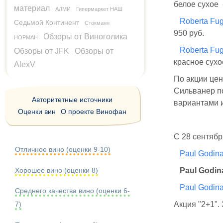
белое сухое 
материал
АЛМИ
Гипермаркет НАШ
Roberta Fug
Седьмой Континент
Стокманн
950 руб.
Обзоры от Виноголика
НОРМАН
Roberta Fuga
Обзоры от JFK
Обзоры от
красное сухо
AlexV
По акции цен
Сильванер по
Авторитетные источники
вариантами 
Оценки вин
О проекте Винофан
С 28 сентябр
Отличное вино (оценки 9-10)
Paul Godina
Хорошее вино (оценки 8)
Paul Godin
Paul Godina
Среднего качества вино (оценки 6-
Акция "2+1".
7)