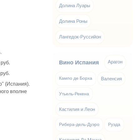
Долина Луары
Долина Роны
Лангедок-Руссийон
.
Арагон
Вино Испания
 руб.
 руб.
Кампо де Борха
Валенсия
o" (Испания).
ного вполне
Утьель-Рекена
Кастилия и Леон
Рибера-дель-Дуэро
Руэда
Кастилия Ла Манча