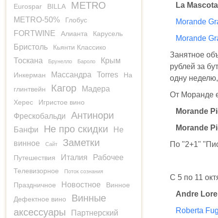
METRO
La Mascot
Eurospar
BILLA
METRO-50%
Глобус
Morande Gr
FORTWINE
Алианта
Карусель
Morande Gr
Бристоль
Кьянти Классико
Занятное объ
Тоскана
Крым
Брунелло
Бароло
рублей за бу
Массандра
Torres
Инкерман
На
одну неделю,
Кагор
Мадера
глинтвейн
От Моранде е
Херес
Игристое вино
Morande P
Антинори
Фрескобальди
Не про скидки
Morande Pi
Банфи
Не
Заметки
винное
По "2+1" "Пи
Сайт
Италия
Рабочее
Путешествия
Телевизорное
Поток сознания
С 5 по 11 ок
Новостное
Праздничное
Винное
Andre Lore
Винные
Дефектное вино
Roberta Fuga
аксессуары
Партнерский