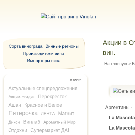
Акции в О
Сорта винограда
Винные регионы
вин.
Производители вина
Импортеры вина
На главную
>
Б
В блоге:
Актуальные спецпредложения
Перекресток
Акции-скидки
Ашан
Красное и Белое
Аргентины -
Пятерочка
Магнит
ЛЕНТА
La Mascota
Винлаб
Дикси
Ароматный Мир
La Mascota
Отдохни
Супермаркет ДА!