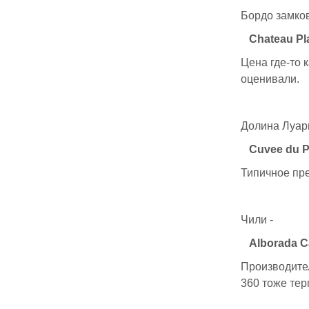
Бордо замков
Chateau Pl
Цена где-то к
оценивали.
Долина Луар
Cuvee du P
Типичное пре
Чили -
Alborada C
Производител
360 тоже тер