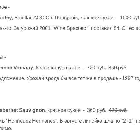
ое -
antey
, Pauillac AOC Cru Bourgeois, красное сухое - 1600 ру
ак-то. За урожай 2001 "Wine Spectator" поставил 84. С тех п
ы -
rince Vouvray
, белое полусладкое - 720 руб.
850 руб.
дложение. Урожай вроде бы все тот же в продаже - 1997 го
abernet Sauvignon
, красное сухое - 360 руб.
420 руб.
ь "Henriquez Hermanos". В августе линейка шла по "2+1", п
пимо.