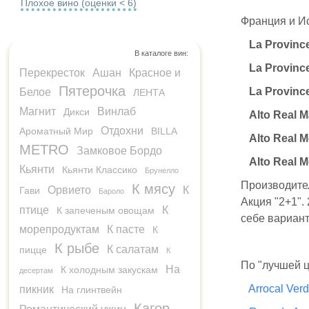
Плохое вино (оценки < 6)
Франция и Ис
La Provinc
В каталоге вин:
La Provinc
Перекресток
Ашан
Красное и
Пятерочка
La Provinc
Белое
ЛЕНТА
Магнит
Винлаб
Дикси
Alto Real 
Отдохни
Ароматный Мир
BILLA
Alto Real M
METRO
Замковое Бордо
Alto Real M
Кьянти
Кьянти Классико
Брунелло
Производител
К мясу
Орвието
К
Гави
Бароло
Акция "2+1".
птице
К
К запеченым овощам
себе вариант
морепродуктам
К пасте
К
К рыбе
К салатам
пицце
К
По "лучшей ц
На
К холодным закускам
десертам
Arrocal Verd
пикник
На глинтвейн
Кагор