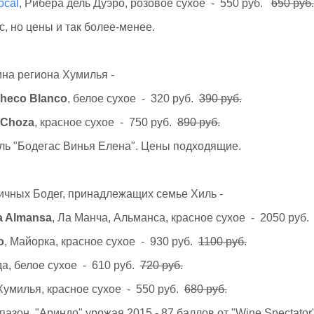
ocal
, Рибера дель Дуэро, розовое сухое - 550 руб.
650 руб.
с, но цены и так более-менее.
на региона Хумилья -
checo Blanco
, белое сухое - 320 руб.
390 руб.
 Choza
, красное сухое - 750 руб.
890 руб.
ль "Бодегас Винья Елена". Цены подходящие.
ичных Бодег, принадлежащих семье Хиль -
ra Almansa
, Ла Манча, Альманса, красное сухое - 2050 руб
o
, Майорка, красное сухое - 930 руб.
1100 руб.
да, белое сухое - 610 руб.
720 руб.
 Хумилья, красное сухое - 550 руб.
680 руб.
азон. "Ариндо" урожая 2015 - 87 баллов от "Wine Spectator"