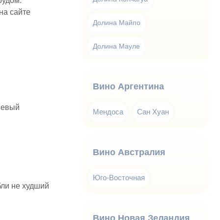
рудом.
 на сайте
Долина Майпо
Долина Мауле
Вино Аргентина
ешевый
Мендоса
Сан Хуан
Вино Австралия
Юго-Восточная
ли не худший
Вино Новая Зеландия