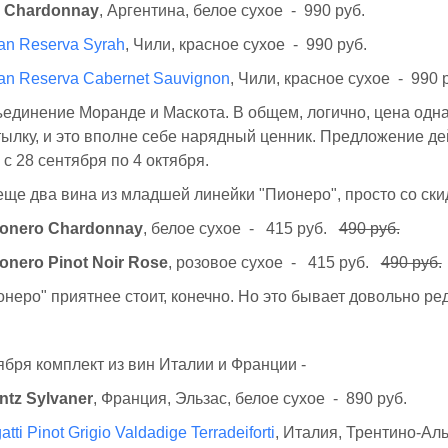
a Chardonnay
, Аргентина, белое сухое - 990 руб.
an Reserva Syrah
, Чили, красное сухое - 990 руб.
an Reserva Cabernet Sauvignon
, Чили, красное сухое - 990 
единение Моранде и Маскота. В общем, логично, цена одна
тылку, и это вполне себе нарядный ценник. Предложение де
 с 28 сентября по 4 октября.
ще два вина из младшей линейки "Пионеро", просто со скид
ionero Chardonnay
, белое сухое - 415 руб.
490 руб.
onero Pinot Noir Rose
, розовое сухое - 415 руб.
490 руб.
онеро" приятнее стоит, конечно. Но это бывает довольно ре
тября комплект из вин Италии и Франции -
ntz Sylvaner
, Франция, Эльзас, белое сухое - 890 руб.
tti Pinot Grigio Valdadige Terradeiforti
, Италия, Трентино-Ал