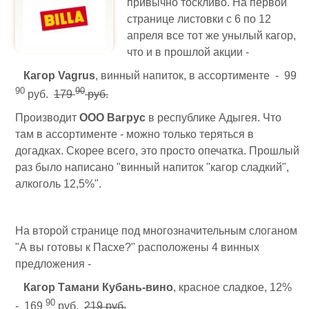
привычно тоскливо. На первой
странице листовки с 6 по 12
апреля все тот же унылый кагор,
что и в прошлой акции -
Кагор Vagrus
, винный напиток, в ассортименте - 99
90
90
руб.
179
руб.
Производит
ООО Вагрус
в республике Адыгея. Что
там в ассортименте - можно только теряться в
догадках. Скорее всего, это просто опечатка. Прошлый
раз было написано "винный напиток "кагор сладкий",
алкоголь 12,5%".
На второй странице под многозначительным слоганом
"А вы готовы к Пасхе?" расположены 4 винных
предложения -
Кагор Тамани Кубань-вино
, красное сладкое, 12%
90
- 169
руб.
219 руб.