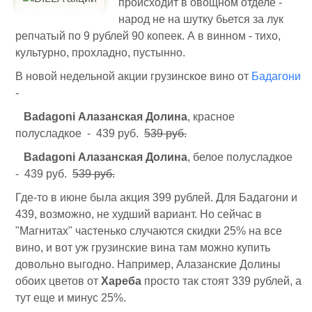
происходит в овощном отделе -
народ не на шутку бьется за лук
репчатый по 9 рублей 90 копеек. А в винном - тихо,
культурно, прохладно, пустынно.
В новой недельной акции грузинское вино от
Бадагони
-
Badagoni Алазанская Долина
, красное
полусладкое - 439 руб.
539 руб.
Badagoni Алазанская Долина
, белое полусладкое
- 439 руб.
539 руб.
Где-то в июне была акция 399 рублей. Для Бадагони и
439, возможно, не худший вариант. Но сейчас в
"Магнитах" частенько случаются скидки 25% на все
вино, и вот уж грузинские вина там можно купить
довольно выгодно. Например, Алазанские Долины
обоих цветов от
Хареба
просто так стоят 339 рублей, а
тут еще и минус 25%.