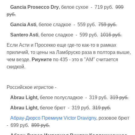
Gancia Prosecco Dry
, белое сухое - 719 руб.
999
руб.
Gancia Asti
, белое сладкое - 559 руб.
759 руб.
Santero Asti
, белое сладкое - 599 руб.
1016 руб.
Если Асти и Просекко еще где-то как-то в рамках
приличий, то цены на Ламбруско раза в полтора выше,
чем везде.
Риуните
по 435 - это в "АМ" считается
скидкой.
Российское игристое -
Abrau Light,
белое полусладкое - 319 руб.
319 руб.
Abrau Light,
белое брют - 319 руб.
319 руб.
Абрау-Дюрсо Премиум Victor Dravigny
, розовое брют
- 699 руб.
899 руб.