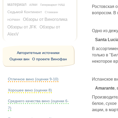
материал
АЛМИ
Гипермаркет НАШ
Ростовская 
Седьмой Континент
вопросом. В 
Стокманн
Обзоры от Виноголика
НОРМАН
Обзоры от JFK
Обзоры от
Одно из дежу
AlexV
Santa Luci
В ассортимен
Авторитетные источники
только в "Би
Оценки вин
О проекте Винофан
некоторое вр
Испанское в
Отличное вино (оценки 9-10)
Amarante
,
Хорошее вино (оценки 8)
Производит
Среднего качества вино (оценки 6-
белое, сухое
7)
акции, в март