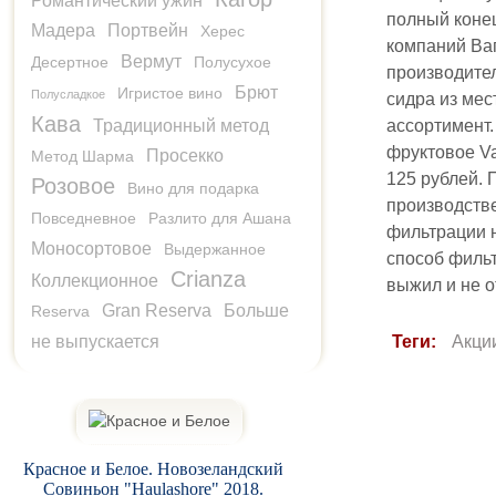
Романтический ужин
полный конец
Мадера
Портвейн
Херес
компаний Ваг
Вермут
Десертное
Полусухое
производител
Брют
Игристое вино
Полусладкое
сидра из ме
Кава
Традиционный метод
ассортимент.
фруктовое Va
Просекко
Метод Шарма
125 рублей. 
Розовое
Вино для подарка
производстве
Повседневное
Разлито для Ашана
фильтрации н
Моносортовое
Выдержанное
способ фильт
Crianza
Коллекционное
выжил и не о
Gran Reserva
Больше
Reserva
не выпускается
Теги:
Акци
Красное и Белое. Новозеландский
Совиньон "Haulashore" 2018.