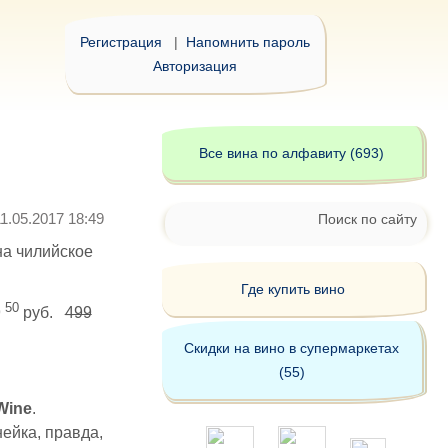
Регистрация
|
Напомнить пароль
Авторизация
Все вина по алфавиту (693)
11.05.2017 18:49
Поиск по сайту
на чилийское
Где купить вино
50
9
руб.
499
Скидки на вино в супермаркетах
(55)
 Wine
.
нейка, правда,