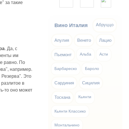
е" за такие
Абруццо
Вино Италия
Апулия
Венето
Лацио
ра
. Да, с
Пьемонт
Альба
Асти
ренты им
се равно. По
Барбареско
Бароло
рва", например.
 Резерва". Это
Сардиния
Сицилия
 разлитое в
ть-то оно может
Тоскана
Кьянти
Кьянти Классико
Монтальчино