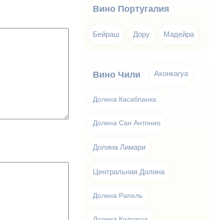
Вино Португалия
Бейраш
Дору
Мадейра
Аконкагуа
Вино Чили
Долина Касабланка
Долина Сан Антонио
Долина Лимари
Центральная Долина
Долина Рапель
Долина Колчагуа