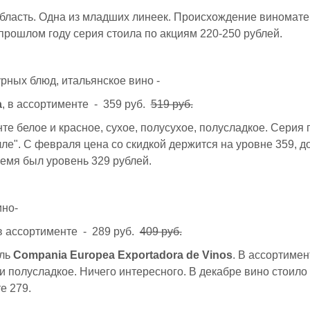
область. Одна из младших линеек. Происхождение виномат
прошлом году серия стоила по акциям 220-250 рублей.
рных блюд, итальянское вино -
a
, в ассортименте - 359 руб.
519 руб.
те белое и красное, сухое, полусухое, полусладкое. Серия
лле". С февраля цена со скидкой держится на уровне 359, до
емя был уровень 329 рублей.
ино-
 в ассортименте - 289 руб.
409 руб.
ель
Compania Europea Exportadora de Vinos
. В ассортимен
 и полусладкое. Ничего интересного. В декабре вино стоило
е 279.