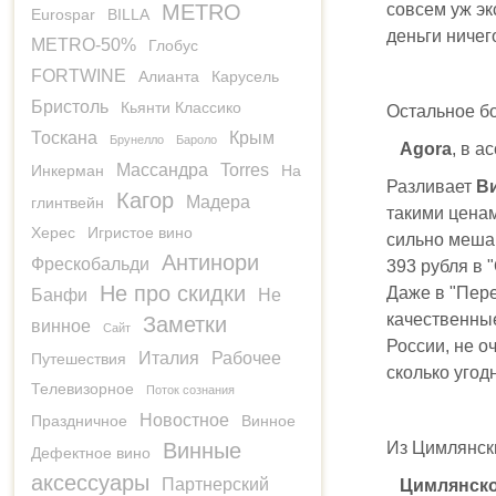
совсем уж эк
METRO
Eurospar
BILLA
деньги ничег
METRO-50%
Глобус
FORTWINE
Алианта
Карусель
Бристоль
Кьянти Классико
Остальное бо
Тоскана
Крым
Брунелло
Бароло
Agora
, в а
Массандра
Torres
Инкерман
На
Разливает
В
Кагор
Мадера
глинтвейн
такими цена
Херес
Игристое вино
сильно мешаю
Антинори
Фрескобальди
393 рубля в 
Не про скидки
Даже в "Пере
Банфи
Не
качественные
Заметки
винное
Сайт
России, не о
Италия
Рабочее
Путешествия
сколько угод
Телевизорное
Поток сознания
Новостное
Праздничное
Винное
Из Цимлянски
Винные
Дефектное вино
аксессуары
Партнерский
Цимлянско