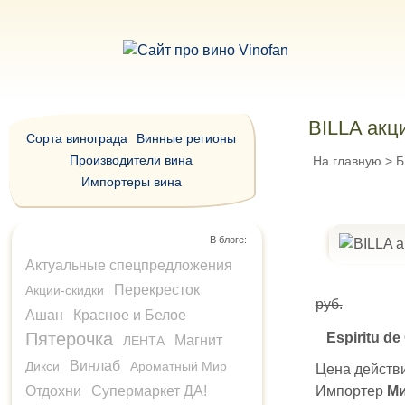
BILLA акци
Сорта винограда
Винные регионы
Производители вина
На главную
>
Б
Импортеры вина
В блоге:
Актуальные спецпредложения
Перекресток
Акции-скидки
руб.
Ашан
Красное и Белое
Пятерочка
Espiritu de
Магнит
ЛЕНТА
Винлаб
Дикси
Ароматный Мир
Цена действи
Импортер
Ми
Отдохни
Супермаркет ДА!