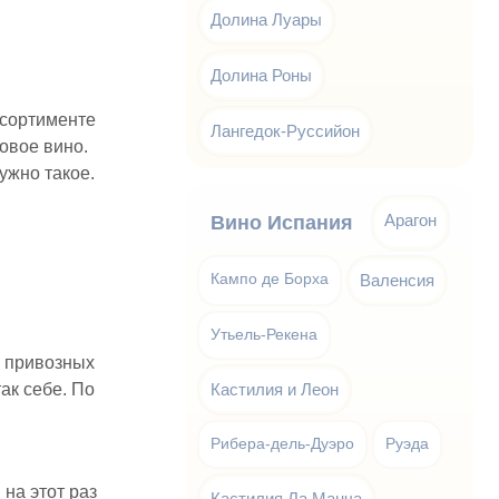
Долина Луары
Долина Роны
ассортименте
Лангедок-Руссийон
ловое вино.
ужно такое.
Арагон
Вино Испания
Кампо де Борха
Валенсия
Утьель-Рекена
з привозных
ак себе. По
Кастилия и Леон
Рибера-дель-Дуэро
Руэда
на этот раз
Кастилия Ла Манча