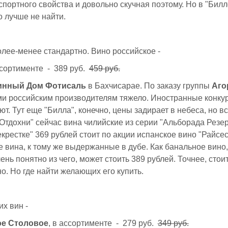
спортного свойства и довольно скучная поэтому. Но в "Билл
о лучше не найти.
лее-менее стандартно. Вино российское -
ссортименте - 389 руб.
459 руб.
инный Дом Фотисаль
в Бахчисарае. По заказу группы
Аго
ми российским производителям тяжело. Иностранные конку
т. Тут еще "Билла", конечно, цены задирает в небеса, но в
"Отдохни" сейчас вина чилийские из серии "Альборада Резе
крестке" 369 рублей стоит по акции испанское вино "Райсес
 вина, к тому же выдержанные в дубе. Как банальное вино,
чень понятно из чего, может стоить 389 рублей. Точнее, стои
но. Но где найти желающих его купить.
х вин -
е Столовое
, в ассортименте - 279 руб.
349 руб.