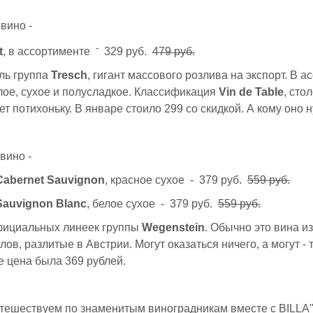
вино -
-
t
, в ассортименте
329 руб.
479 руб.
ль группа
Tresch
, гигант массового розлива на экспорт. В 
лое, сухое и полусладкое. Классификация
Vin de Table
, сто
т потихоньку. В январе стоило 299 со скидкой. А кому оно н
вино -
 Cabernet Sauvignon
, красное сухое - 379 руб.
559 руб.
 Sauvignon Blanc
, белое сухое - 379 руб.
559 руб.
фициальных линеек группы
Wegenstein
. Обычно это вина и
ов, разлитые в Австрии. Могут оказаться ничего, а могут - т
е цена была 369 рублей.
тешествуем по знаменитым виноградникам вместе с BILLA" 