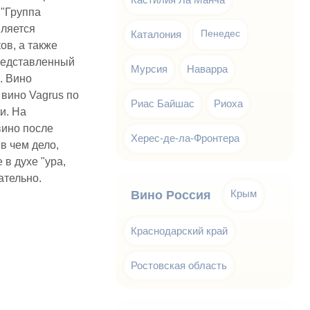
 "Группа
вляется
Каталония
Пенедес
ов, а также
редставленный
Мурсия
Наварра
. Вино
 вино Vagrus по
Риас Байшас
Риоха
и. На
вино после
Херес-де-ла-Фронтера
в чем дело,
 в духе "ура,
ательно.
Крым
Вино Россия
Краснодарский край
Ростовская область