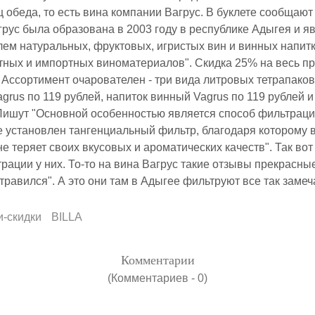
 обеда, то есть вина компании Вагрус. В буклете сообщают
рус была образована в 2003 году в республике Адыгея и я
ем натуральных, фруктовых, игристых вин и винных напитк
стных и импортных виноматериалов". Скидка 25% на весь п
 Ассортимент очарователен - три вида литровых тетрапаков
grus по 119 рублей, напиток винный Vagrus по 119 рублей и
Пишут "Основной особенностью является способ фильтраци
 установлен тангенциальный фильтр, благодаря которому 
е теряет своих вкусовых и ароматических качеств". Так вот 
рации у них. То-то на вина Вагрус такие отзывы прекрасные
травился". А это они там в Адыгее фильтруют все так замеч
и-скидки
BILLA
Комментарии
(Комментариев - 0)