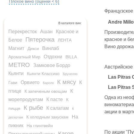
Плохое вино (оценки < 6)
Французское 
Andre Millo
В каталоге вин:
Перекресток
Ашан
Красное и
Производите
Пятерочка
красное и бе
Белое
ЛЕНТА
Вино дорожае
Магнит
Винлаб
Дикси
Отдохни
Ароматный Мир
BILLA
METRO
Замковое Бордо
Австрийское 
Кьянти
Кьянти Классико
Брунелло
Las Pitras
К мясу
Орвието
К
Гави
Бароло
Las Pitras
птице
К
К запеченым овощам
Одна из нео
морепродуктам
К пасте
К
виноматериал
К рыбе
К салатам
пицце
К
акции в март
На
К холодным закускам
десертам
пикник
На глинтвейн
По акции "Пу
Кагор