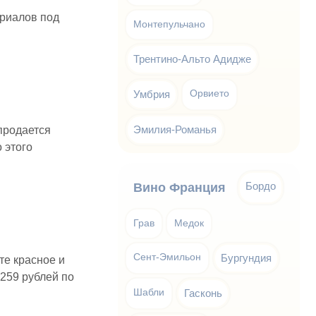
ериалов под
Монтепульчано
Трентино-Альто Адидже
Умбрия
Орвието
Эмилия-Романья
 продается
 этого
Бордо
Вино Франция
Грав
Медок
Сент-Эмильон
Бургундия
те красное и
 259 рублей по
Шабли
Гасконь