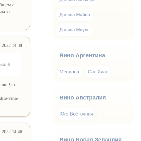
общем с
змыто
Долина Майпо
Долина Мауле
1.2022 14:38
Вино Аргентина
ся. Я
Мендоса
Сан Хуан
ния. Что
Вино Австралия
kie-vina-
Юго-Восточная
1.2022 14:46
Вино Новая Зеландия