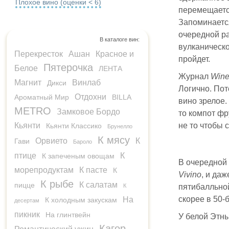
Плохое вино (оценки < 6)
перемещается
Запоминается
очередной ра
В каталоге вин:
вулканическо
Перекресток
Ашан
Красное и
пройдет.
Пятерочка
Белое
ЛЕНТА
Журнал
Wine
Магнит
Винлаб
Дикси
Логично. Пот
Отдохни
Ароматный Мир
BILLA
вино зрелое.
METRO
Замковое Бордо
то компот фр
Кьянти
не то чтобы 
Кьянти Классико
Брунелло
К мясу
Орвието
К
Гави
Бароло
птице
К
К запеченым овощам
В очередной 
морепродуктам
К пасте
К
Vivino
, и да
К рыбе
К салатам
пицце
К
пятибалльно
скорее в 50-
На
К холодным закускам
десертам
пикник
На глинтвейн
У белой Этны 
Кагор