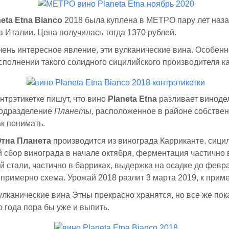
neta Etna Bianco
2018 была куплена в МЕТРО пару лет назад
а Италии. Цена получилась тогда 1370 рублей.
чень интересное явление, эти вулканические вина. Особенн
исполнении такого солидного сицилийского производителя к
нтрэтикетке пишут, что вино
Planeta Etna
разливает виноде
подразделение
Планеты
, расположенное в районе собстве
ак понимать.
тна Планета
производится из винограда Карриканте, сици
й сбор винограда в начале октября, ферментация частично 
стали, частично в барриках, выдержка на осадке до февра
 примерно схема. Урожай 2018 разлит 3 марта 2019, к приме
улканические вина Этны прекрасно хранятся, но все же пока
о года пора бы уже и выпить.