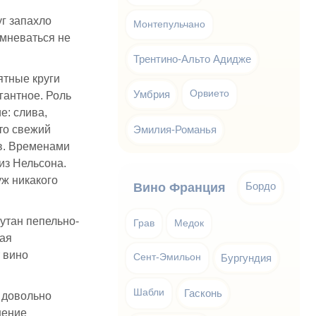
уг запахло
Монтепульчано
омневаться не
Трентино-Альто Адидже
ятные круги
Умбрия
Орвието
гантное. Роль
е: слива,
это свежий
Эмилия-Романья
ов. Временами
из Нельсона.
уж никакого
Бордо
Вино Франция
кутан пепельно-
Грав
Медок
кая
т вино
Сент-Эмильон
Бургундия
Шабли
Гасконь
, довольно
нение