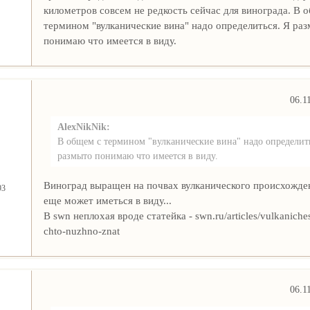
километров совсем не редкость сейчас для винограда. В 
термином "вулканические вина" надо определиться. Я ра
понимаю что имеется в виду.
06.1
AlexNikNik:
В общем с термином "вулканические вина" надо определить
размыто понимаю что имеется в виду.
Виноград выращен на почвах вулканического происхожде
93
еще может иметься в виду...
В swn неплохая вроде статейка - swn.ru/articles/vulkaniches
chto-nuzhno-znat
06.1