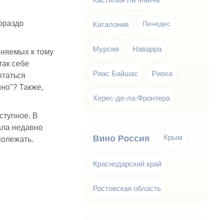
гораздо
Каталония
Пенедес
Мурсия
Наварра
оняемых к тому
так себе
Риас Байшас
Риоха
ытаться
но"? Также,
Херес-де-ла-Фронтера
оступное. В
ала недавно
Крым
Вино Россия
полежать.
Краснодарский край
Ростовская область