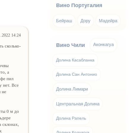
Вино Португалия
Бейраш
Дору
Мадейра
1.2022 14:24
Аконкагуа
Вино Чили
ть сколько-
Долина Касабланка
очвы
то, а
Долина Сан Антонио
ифе пил
 нет. Все
Долина Лимари
и не
Центральная Долина
ты 0 м до
льдере
Долина Рапель
а склонах,
х
Долина Колчагуа