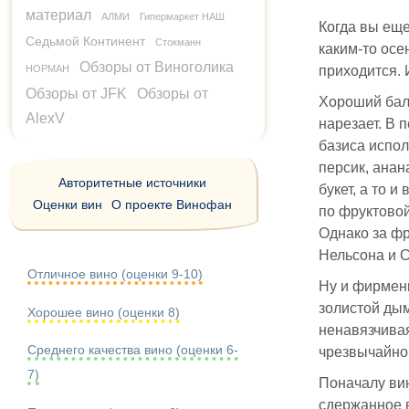
материал
АЛМИ
Гипермаркет НАШ
Когда вы еще
Седьмой Континент
Стокманн
каким-то осе
Обзоры от Виноголика
НОРМАН
приходится. 
Обзоры от JFK
Обзоры от
Хороший бала
AlexV
нарезает. В 
базиса испол
персик, анан
Авторитетные источники
букет, а то 
Оценки вин
О проекте Винофан
по фруктовой
Однако за фр
Нельсона и 
Отличное вино (оценки 9-10)
Ну и фирменн
золистой дым
Хорошее вино (оценки 8)
ненавязчивая
Среднего качества вино (оценки 6-
чрезвычайно
7)
Поначалу вин
сдержанное в