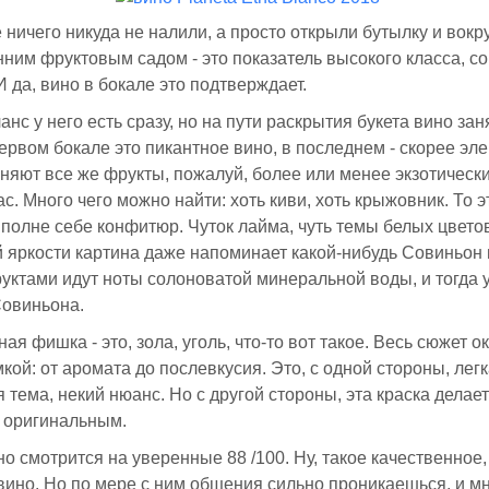
 ничего никуда не налили, а просто открыли бутылку и вокр
нним фруктовым садом - это показатель высокого класса, с
И да, вино в бокале это подтверждает.
нс у него есть сразу, но на пути раскрытия букета вино зан
первом бокале это пикантное вино, в последнем - скорее эле
няют все же фрукты, пожалуй, более или менее экзотически
ас. Много чего можно найти: хоть киви, хоть крыжовник. То 
и вполне себе конфитюр. Чуток лайма, чуть темы белых цвет
 яркости картина даже напоминает какой-нибудь Совиньон 
уктами идут ноты солоноватой минеральной воды, и тогда 
Совиньона.
ая фишка - это, зола, уголь, что-то вот такое. Весь сюжет о
кой: от аромата до послевкусия. Это, с одной стороны, лег
 тема, некий нюанс. Но с другой стороны, эта краска делае
 оригинальным.
о смотрится на уверенные 88 /100. Ну, такое качественное
ино. Но по мере с ним общения сильно проникаешься, и м