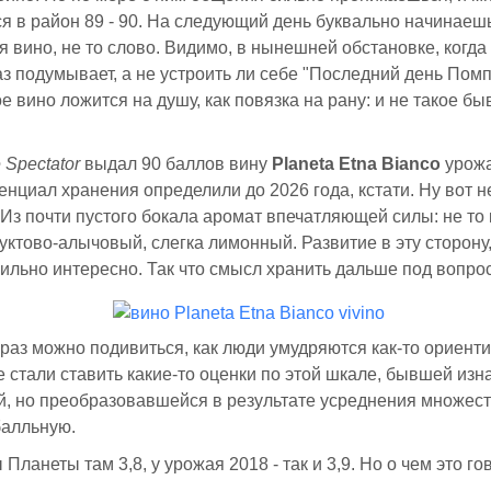
 в район 89 - 90. На следующий день буквально начинаешь
 вино, не то слово. Видимо, в нынешней обстановке, когда
з подумывает, а не устроить ли себе "Последний день Пом
е вино ложится на душу, как повязка на рану: и не такое быв
 Spectator
выдал 90 баллов вину
Planeta Etna Bianco
урожа
енциал хранения определили до 2026 года, кстати. Ну вот н
 Из почти пустого бокала аромат впечатляющей силы: не то
уктово-алычовый, слегка лимонный. Развитие в эту сторону
сильно интересно. Так что смысл хранить дальше под вопро
раз можно подивиться, как люди умудряются как-то ориент
же стали ставить какие-то оценки по этой шкале, бывшей изн
й, но преобразовавшейся в результате усреднения множест
балльную.
Планеты там 3,8, у урожая 2018 - так и 3,9. Но о чем это го