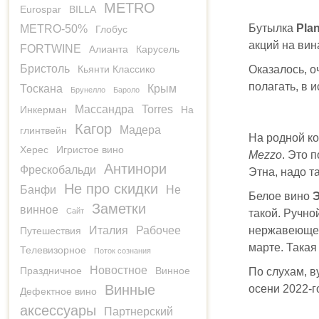
METRO
Eurospar
BILLA
Бутылка
Pla
METRO-50%
Глобус
акций на вин
FORTWINE
Алианта
Карусель
Бристоль
Кьянти Классико
Оказалось, о
полагать, в 
Тоскана
Крым
Брунелло
Бароло
Массандра
Torres
Инкерман
На
Кагор
Мадера
глинтвейн
На родной ко
Херес
Игристое вино
Mezzo
. Это 
Антинори
Фрескобальди
Этна, надо т
Не про скидки
Банфи
Не
Белое вино
Э
Заметки
винное
Сайт
такой. Ручно
Италия
Рабочее
нержавеющей 
Путешествия
марте. Такая
Телевизорное
Поток сознания
Новостное
Праздничное
Винное
По слухам, в
Винные
осени 2022-г
Дефектное вино
аксессуары
Партнерский