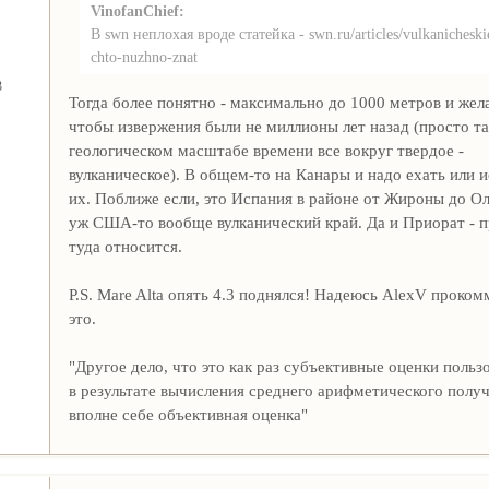
VinofanChief:
В swn неплохая вроде статейка - swn.ru/articles/vulkanicheski
chto-nuzhno-znat
3
Тогда более понятно - максимально до 1000 метров и жел
чтобы извержения были не миллионы лет назад (просто так
геологическом масштабе времени все вокруг твердое -
вулканическое). В общем-то на Канары и надо ехать или и
их. Поближе если, это Испания в районе от Жироны до Ол
уж США-то вообще вулканический край. Да и Приорат - 
туда относится.
P.S. Mare Alta опять 4.3 поднялся! Надеюсь AlexV проко
это.
"Другое дело, что это как раз субъективные оценки польз
в результате вычисления среднего арифметического полу
вполне себе объективная оценка"