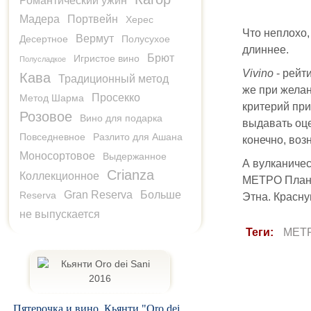
Романтический ужин
Мадера
Портвейн
Херес
Что неплохо,
Вермут
Десертное
Полусухое
длиннее.
Брют
Игристое вино
Полусладкое
Vivino
- рейт
Кава
Традиционный метод
же при желан
Просекко
Метод Шарма
критерий при
Розовое
Вино для подарка
выдавать оце
Повседневное
Разлито для Ашана
конечно, воз
Моносортовое
Выдержанное
А вулканическ
Crianza
Коллекционное
МЕТРО Планет
Gran Reserva
Больше
Reserva
Этна. Красну
не выпускается
Теги:
MET
Пятерочка и вино. Кьянти "Oro dei