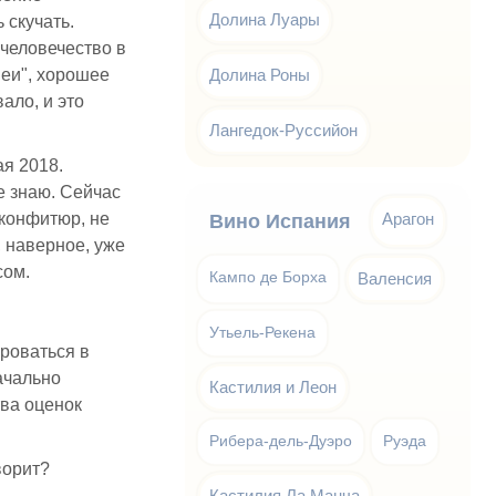
Долина Луары
 скучать.
 человечество в
пеи", хорошее
Долина Роны
ало, и это
Лангедок-Руссийон
я 2018.
е знаю. Сейчас
 конфитюр, не
Арагон
Вино Испания
, наверное, уже
сом.
Кампо де Борха
Валенсия
Утьель-Рекена
ироваться в
ачально
Кастилия и Леон
ва оценок
Рибера-дель-Дуэро
Руэда
ворит?
Кастилия Ла Манча