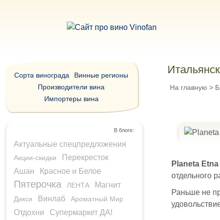
Итальянск
Сорта винограда
Винные регионы
Производители вина
На главную
>
Б
Импортеры вина
В блоге:
Актуальные спецпредложения
Перекресток
Акции-скидки
Planeta Etna
Ашан
Красное и Белое
отдельного р
Пятерочка
Магнит
ЛЕНТА
Раньше не пр
Винлаб
Дикси
Ароматный Мир
удовольствие
Отдохни
Супермаркет ДА!