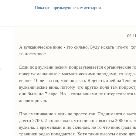
Показать предыдущие комментарии
06.1
А вулканическое вино - это сильно. Буду искать что-то, хо
то доступное.
---------------------------------
Если под вулканическим подразумевается органические п
3
поверх/смешанные с магматическими породами, то когда-
вернее 10 лет назад, мне повезло. Я десять дней на Тенер
вулканические вина, потому что других почв там попросту
они были до 7 евро. Но... тогда винами не интересовался 
анализировал.
Про смешивание я ведь не просто так. Поднимался с высо
дочти 3700. И точно знаю, что где-то с высоты 2000 в ка
вулкана, а временами и по склонам, не то что винограда н
травинки редко попадаются. Хотя такие высоты около дву