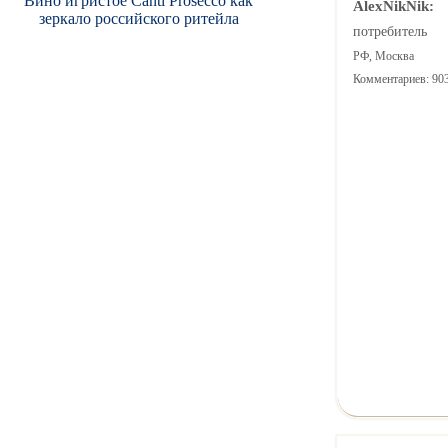
Вино игристое Canti Prosecco как
AlexNikNik:
зеркало российского ритейла
потребитель
РФ, Москва
Комментариев: 90