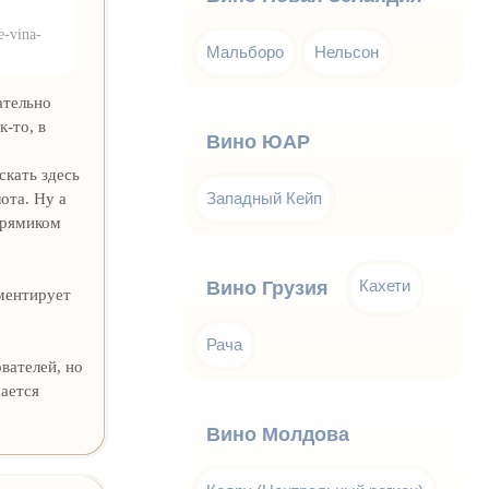
e-vina-
Мальборо
Нельсон
ательно
-то, в
Вино ЮАР
скать здесь
Западный Кейп
ота. Ну а
прямиком
Кахети
Вино Грузия
мментирует
Рача
ователей, но
чается
Вино Молдова