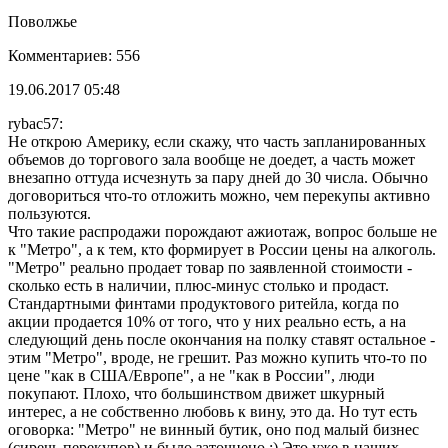
Поволжье
Комментариев: 556
19.06.2017 05:48
rybac57:
Не открою Америку, если скажу, что часть запланированных
объемов до торгового зала вообще не доедет, а часть может
внезапно оттуда исчезнуть за пару дней до 30 числа. Обычно
договориться что-то отложить можно, чем перекупы активно
пользуются.
Что такие распродажи порождают ажиотаж, вопрос больше не
к "Метро", а к тем, кто формирует в России цены на алкоголь.
"Метро" реально продает товар по заявленной стоимости -
сколько есть в наличии, плюс-минус столько и продаст.
Стандартными финтами продуктового ритейла, когда по
акции продается 10% от того, что у них реально есть, а на
следующий день после окончания на полку ставят остальное -
этим "Метро", вроде, не грешит. Раз можно купить что-то по
цене "как в США/Европе", а не "как в России", люди
покупают. Плохо, что большинством движет шкурный
интерес, а не собственно любовь к вину, это да. Но тут есть
оговорка: "Метро" не винный бутик, оно под малый бизнес
(сиречь перекупов) и было заточнено.:) Это уже в наших