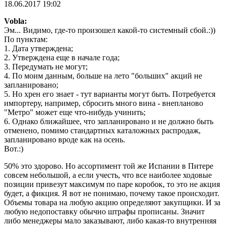
18.06.2017 19:02
Vobla:
Эм... Видимо, где-то произошел какой-то системный сбой.:))
По пунктам:
1. Дата утверждена;
2. Утверждена еще в начале года;
3. Передумать не могут;
4. По моим данным, больше на лето "больших" акций не
запланировано;
5. Но хрен его знает - тут варианты могут быть. Потребуется
импортеру, например, сбросить много вина - внепланово
"Метро" может еще что-нибудь учинить;
6. Однако ближайшее, что запланировано и не должно быть
отменено, помимо стандартных каталожных распродаж,
запланировано вроде как на осень.
Вот.:)
50% это здорово. Но ассортимент той же Испании в Питере
совсем небольшой, а если учесть, что все наиболее ходовые
позиции привезут максимум по паре коробок, то это не акция
будет, а фикция. Я вот не понимаю, почему такое происходит.
Объемы товара на любую акцию определяют закупщики. И за
любую недопоставку обычно штрафы прописаны. Значит
либо менеджеры мало заказывают, либо какая-то внутренняя