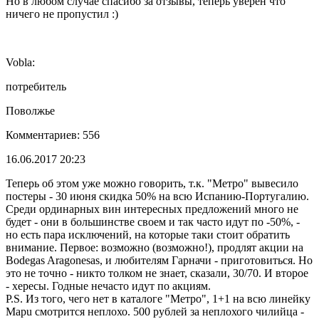
Но в любом случае спасибо за отзывы, теперь уверен что
ничего не пропустил :)
Vobla:
потребитель
Поволжье
Комментариев: 556
16.06.2017 20:23
Теперь об этом уже можно говорить, т.к. "Метро" вывесило
постеры - 30 июня скидка 50% на всю Испанию-Португалию.
Среди ординарных вин интересных предложений много не
будет - они в большинстве своем и так часто идут по -50%, -
но есть пара исключений, на которые таки стоит обратить
внимание. Первое: возможно (возможно!), продлят акции на
Bodegas Aragonesas, и любителям Гарначи - приготовиться. Но
это не точно - никто толком не знает, сказали, 30/70. И второе
- хересы. Годные нечасто идут по акциям.
P.S. Из того, чего нет в каталоге "Метро", 1+1 на всю линейку
Mapu смотрится неплохо. 500 рублей за неплохого чилийца -