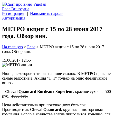
Блог Винофана
Регистрация
|
Напомнить пароль
Авторизация
МЕТРО акции с 15 по 28 июня 2017
года. Обзор вин.
На главную
>
Блог
>
МЕТРО акции с 15 по 28 июня 2017
года. Обзор вин.
15.06.2017 12:55
Июнь, некоторое затишье на ниве скидок. В МЕТРО цены не
самые радостные. Акция "1+1" только на одно французское
вино -
Cheval Quancard Bordeaux Superieur
, красное сухое - 500
руб.
1000 руб.
Цена действительна при покупке двух бутылок.
Производитель
Cheval Quancard
, крупная виноторговая
компания. Бордо в хозяйстве всегда пригодится, конечно, для