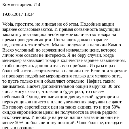
Комментариев: 714
19.06.2017 13:34
Vobla, простите, но я писал не об этом. Подобные акции
заранее согласовываются. И прямая обязанность закупщика
заказать у поставщика необходимое количество товара на
время проведения акции. Поставщик должен заранее
подготовить этот объем. Мы же получаем в наличии Кампо
Вьехо условный по заряженной изначально цене, которое
лично мне совсем не интересно. Я не беру случаи, когда
менеджер заказывает товар в количестве заранее завышенном,
чтобы получить дополнительную прибыль. Из раза в раз
большей части ассортимента в наличии нет. Если они торгуют
и проводят подобные мероприятия только для мелкого опта,
то пусть только им и объявляют отдельно. Нафига таким
заниматься. Насчет дополнительной общей выручки 30-ого
числа могу сказать, что если и будет рост, то совсем
небольшой. Однодневные акции для мужской аудитории и
перекупщиков ничего в плане увеличения выручки не дают.
По поводу европейских цен на таких акциях, то и при 50%
скидке европейские цены не получаются за очень редким
исключением. И вообще наценки наших магазинов они не
менее 50% по большинству позиций. Чаще больше, отсюда и
цены в рознице