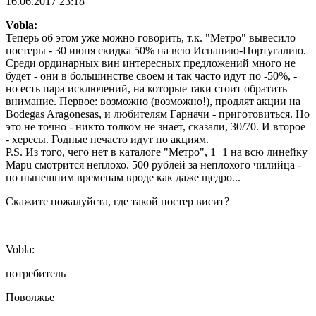
16.06.2017 23:18
Vobla:
Теперь об этом уже можно говорить, т.к. "Метро" вывесило
постеры - 30 июня скидка 50% на всю Испанию-Португалию.
Среди ординарных вин интересных предложений много не
будет - они в большинстве своем и так часто идут по -50%, -
но есть пара исключений, на которые таки стоит обратить
внимание. Первое: возможно (возможно!), продлят акции на
Bodegas Aragonesas, и любителям Гарначи - приготовиться. Но
это не точно - никто толком не знает, сказали, 30/70. И второе
- хересы. Годные нечасто идут по акциям.
P.S. Из того, чего нет в каталоге "Метро", 1+1 на всю линейку
Mapu смотрится неплохо. 500 рублей за неплохого чилийца -
по нынешним временам вроде как даже щедро...
Скажите пожалуйста, где такой постер висит?
Vobla:
потребитель
Поволжье