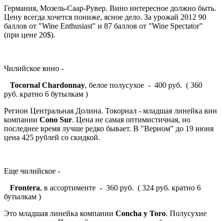
Германия, Мозель-Саар-Рувер. Вино интересное должно быть.
Цену всегда хочется пониже, ясное дело. За урожай 2012 90
баллов от "Wine Enthusiast" и 87 баллов от "Wine Spectator"
(при цене 20$).
Чилийское вино -
Tocornal
Chardonnay
, белое полусухое - 400 руб. ( 360
руб. кратно 6 бутылкам )
Регион Центральная Долина. Токорнал - младшая линейка вин
компании
Cono Sur
. Цена не самая оптимистичная, но
последнее время лучше редко бывает. В "Верном" до 19 июня
цена 425 рублей со скидкой.
Еще чилийское -
Frontera
, в ассортименте - 360 руб. ( 324 руб. кратно 6
бутылкам )
Это младшая линейка компании
Concha y Toro
. Полусухие