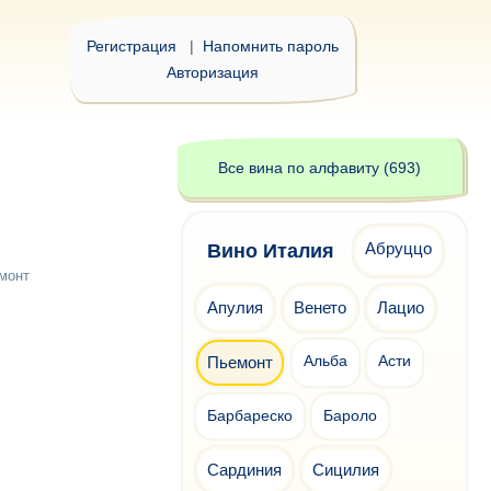
Регистрация
|
Напомнить пароль
Авторизация
Все вина по алфавиту (693)
Абруццо
Вино Италия
монт
Апулия
Венето
Лацио
Пьемонт
Альба
Асти
Барбареско
Бароло
Сардиния
Сицилия