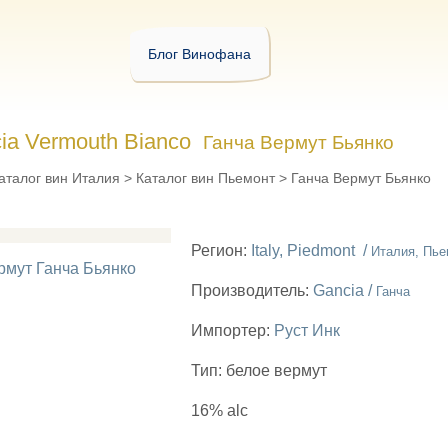
Блог Винофана
ia Vermouth Bianco
Ганча Вермут Бьянко
аталог вин Италия
>
Каталог вин Пьемонт
>
Ганча Вермут Бьянко
Регион:
Italy, Piedmont /
Италия, Пье
Производитель:
Gancia /
Ганча
Импортер:
Руст Инк
Тип:
белое вермут
16% alc