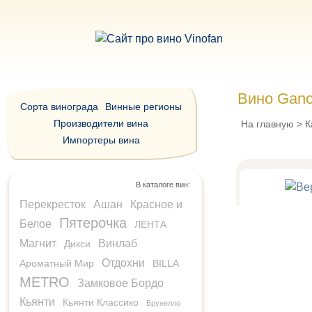
Вино Ganc
Сорта винограда
Винные регионы
Производители вина
На главную
>
К
Импортеры вина
В каталоге вин:
Перекресток
Ашан
Красное и
Пятерочка
Белое
ЛЕНТА
Магнит
Винлаб
Дикси
Отдохни
Ароматный Мир
BILLA
METRO
Замковое Бордо
Кьянти
Кьянти Классико
Брунелло