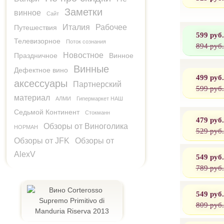
Заметки
винное
Сайт
Италия
Рабочее
Путешествия
599 руб.
Телевизорное
Поток сознания
894 руб.
Новостное
Праздничное
Винное
Винные
Дефектное вино
499 руб.
аксессуары
Партнерский
599 руб.
материал
АЛМИ
Гипермаркет НАШ
Седьмой Континент
Стокманн
479 руб.
Обзоры от Виноголика
НОРМАН
529 руб.
Обзоры от JFK
Обзоры от
AlexV
549 руб.
789 руб.
549 руб.
809 руб.