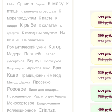
К мясу
Орвието
К
Гави
Бароло
птице
К
К запеченым овощам
599 руб.
морепродуктам
К пасте
К
894 руб.
К рыбе
К салатам
пицце
К
На
К холодным закускам
десертам
599 руб.
пикник
На глинтвейн
894 руб.
Кагор
Романтический ужин
599 руб.
Мадера
Портвейн
Херес
711 руб.
Вермут
Десертное
Полусухое
Брют
Игристое вино
Полусладкое
539 руб.
Кава
Традиционный метод
599 руб.
Просекко
Метод Шарма
Розовое
Вино для подарка
659 руб.
789 руб.
Повседневное
Разлито для Ашана
Моносортовое
Выдержанное
499 руб.
Crianza
Коллекционное