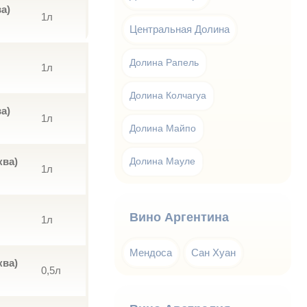
а)
1л
Центральная Долина
Долина Рапель
1л
Долина Колчагуа
а)
1л
Долина Майпо
ква)
Долина Мауле
1л
Вино Аргентина
1л
Мендоса
Сан Хуан
ква)
0,5л