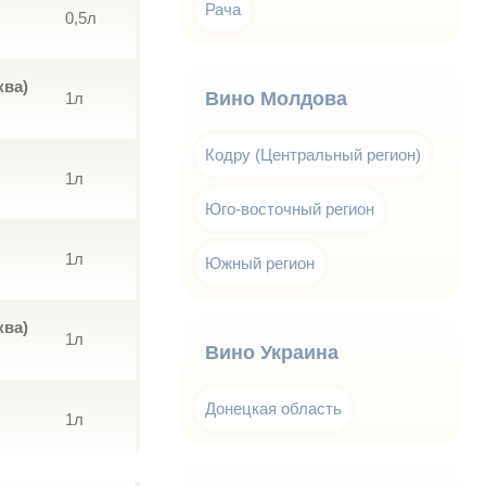
Рача
0,5л
ква)
Вино Молдова
1л
Кодру (Центральный регион)
1л
Юго-восточный регион
1л
Южный регион
ква)
1л
Вино Украина
Донецкая область
1л