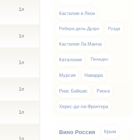
1л
Кастилия и Леон
Рибера-дель-Дуэро
Руэда
1л
Кастилия Ла Манча
Каталония
Пенедес
1л
Мурсия
Наварра
1л
Риас Байшас
Риоха
Херес-де-ла-Фронтера
1л
Крым
Вино Россия
1л