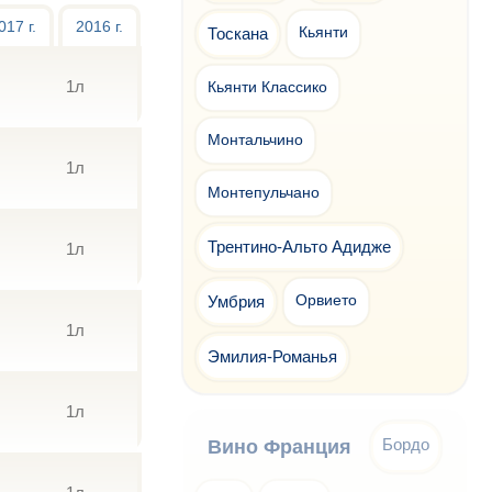
017 г.
2016 г.
Тоскана
Кьянти
1л
Кьянти Классико
Монтальчино
1л
Монтепульчано
Трентино-Альто Адидже
1л
Умбрия
Орвието
1л
Эмилия-Романья
1л
Бордо
Вино Франция