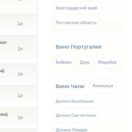
Краснодарский край
Ростовская область
1л
мат
Вино Португалия
1л
Бейраш
Дору
Мадейра
а)
1л
Аконкагуа
Вино Чили
1л
Долина Касабланка
ква)
Долина Сан Антонио
1л
Долина Лимари