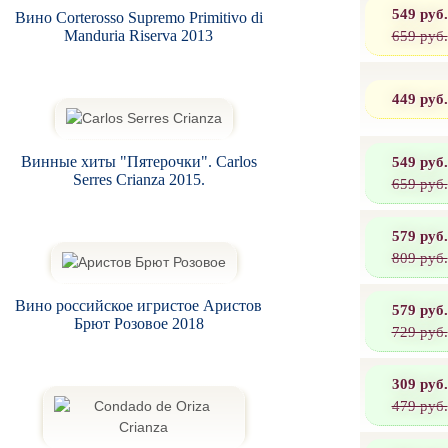
549 руб.
Вино Corterosso Supremo Primitivo di
659 руб.
Manduria Riserva 2013
449 руб.
549 руб.
Винные хиты "Пятерочки". Carlos
Serres Crianza 2015.
659 руб.
579 руб.
809 руб.
Вино российское игристое Аристов
579 руб.
Брют Розовое 2018
729 руб.
309 руб.
479 руб.