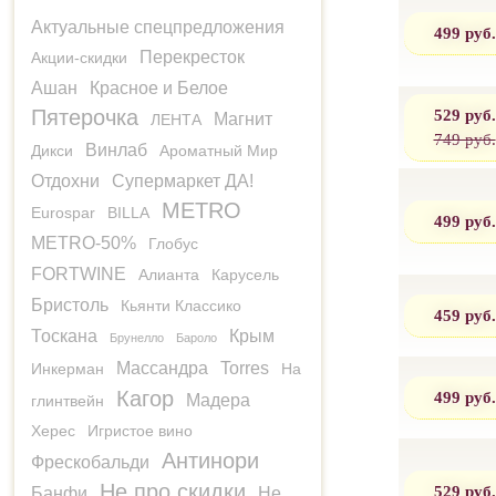
Актуальные спецпредложения
499 руб.
Перекресток
Акции-скидки
Ашан
Красное и Белое
529 руб.
Пятерочка
Магнит
ЛЕНТА
749 руб.
Винлаб
Дикси
Ароматный Мир
Отдохни
Супермаркет ДА!
METRO
Eurospar
BILLA
499 руб.
METRO-50%
Глобус
FORTWINE
Алианта
Карусель
Бристоль
Кьянти Классико
459 руб.
Тоскана
Крым
Брунелло
Бароло
Массандра
Torres
Инкерман
На
Кагор
499 руб.
Мадера
глинтвейн
Херес
Игристое вино
Антинори
Фрескобальди
Не про скидки
529 руб.
Банфи
Не