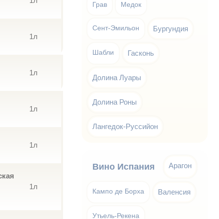
1л
Грав
Медок
Сент-Эмильон
Бургундия
1л
Шабли
Гасконь
1л
Долина Луары
Долина Роны
1л
Лангедок-Руссийон
1л
Арагон
Вино Испания
ская
1л
Кампо де Борха
Валенсия
Утьель-Рекена