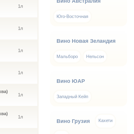
Вино Австралия
1л
Юго-Восточная
1л
Вино Новая Зеландия
1л
Мальборо
Нельсон
1л
Вино ЮАР
ква)
1л
Западный Кейп
ква)
1л
Кахети
Вино Грузия