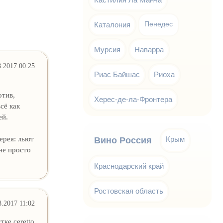
Каталония
Пенедес
Мурсия
Наварра
8.2017 00:25
Риас Байшас
Риоха
отив,
Херес-де-ла-Фронтера
сё как
ей.
ерея: льют
Крым
Вино Россия
не просто
Краснодарский край
Ростовская область
8.2017 11:02
ке ceretto