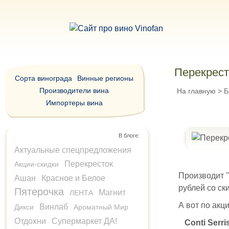
Перекресто
Сорта винограда
Винные регионы
Производители вина
На главную
>
Б
Импортеры вина
В блоге:
Актуальные спецпредложения
Перекресток
Акции-скидки
Производит "C
Ашан
Красное и Белое
рублей со ск
Пятерочка
Магнит
ЛЕНТА
А вот по акц
Винлаб
Дикси
Ароматный Мир
Отдохни
Супермаркет ДА!
Conti Serri