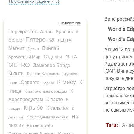
Плохое вино (оценки < 6)
Вино российс
В каталоге вин:
World's Ed
Перекресток
Ашан
Красное и
Пятерочка
World's E
Белое
ЛЕНТА
Магнит
Винлаб
Дикси
Акция "2 по 
Отдохни
цену приподн
Ароматный Мир
BILLA
Разливает эт
METRO
Замковое Бордо
ЮАР. Вина су
Кьянти
Кьянти Классико
Брунелло
покупать две
К мясу
Орвието
К
Гави
Бароло
Игристое под
птице
К
К запеченым овощам
шампанских в
морепродуктам
К пасте
К
ассортименте
К рыбе
К салатам
пицце
К
не самым лу
На
К холодным закускам
десертам
Теги:
Акци
пикник
На глинтвейн
Кагор