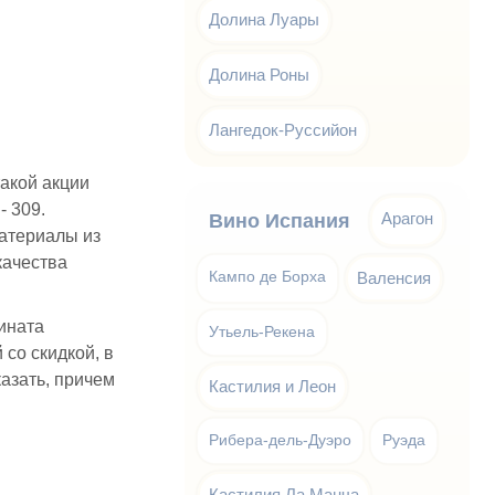
Долина Луары
Долина Роны
Лангедок-Руссийон
такой акции
- 309.
Арагон
Вино Испания
материалы из
качества
Кампо де Борха
Валенсия
ината
Утьель-Рекена
 со скидкой, в
казать, причем
Кастилия и Леон
Рибера-дель-Дуэро
Руэда
Кастилия Ла Манча