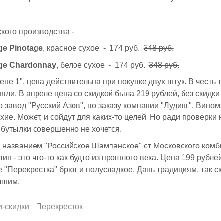
кого производства -
ge Pinotage
, красное сухое - 174 руб.
348 руб.
dge Chardonnay
, белое сухое - 174 руб.
348 руб.
цене 1", цена действительна при покупке двух штук. В честь 
яли. В апреле цена со скидкой была 219 рублей, без скидки 
о завод "Русский Азов", по заказу компании "Лудинг". Вино
хие. Может, и сойдут для каких-то целей. Но ради проверки 
 бутылки совершенно не хочется.
 названием "Российское Шампанское" от Московского комб
ин - это что-то как будто из прошлого века. Цена 199 рублей
 "Перекрестка" брют и полусладкое. Дань традициям, так с
чшим.
и-скидки
Перекресток