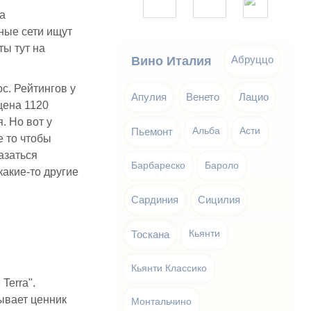
а
ные сети ищут
ты тут на
Абруццо
Вино Италия
ос. Рейтингов у
Апулия
Венето
Лацио
цена 1120
. Но вот у
Пьемонт
Альба
Асти
е то чтобы
азаться
Барбареско
Бароло
какие-то другие
Сардиния
Сицилия
Тоскана
Кьянти
Кьянти Классико
Terra".
бывает ценник
Монтальчино