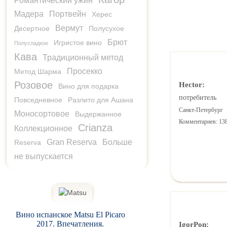
Романтический ужин
Мадера
Портвейн
Херес
Вермут
Десертное
Полусухое
Брют
Игристое вино
Полусладкое
Кава
Традиционный метод
Просекко
Метод Шарма
Розовое
Hector:
Вино для подарка
потребитель
Повседневное
Разлито для Ашана
Санкт-Петербург
Моносортовое
Выдержанное
Комментариев: 13
Crianza
Коллекционное
Gran Reserva
Больше
Reserva
не выпускается
Вино испанское Matsu El Picaro
2017. Впечатления.
IgorPon: