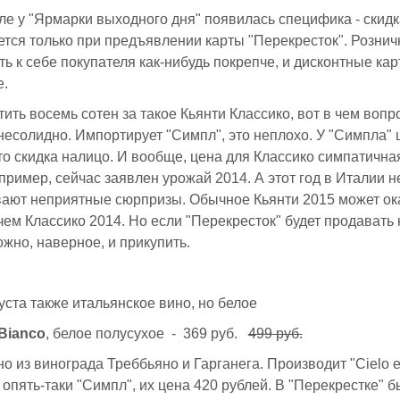
ле у "Ярмарки выходного дня" появилась специфика - скидк
тся только при предъявлении карты "Перекресток". Рознич
ть к себе покупателя как-нибудь покрепче, и дисконтные кар
е.
тить восемь сотен за такое Кьянти Классико, вот в чем вопр
о несолидно. Импортирует "Симпл", это неплохо. У "Симпла" 
что скидка налицо. И вообще, цена для Классико симпатичная
пример, сейчас заявлен урожай 2014. А этот год в Италии н
вают неприятные сюрпризы. Обычное Кьянти 2015 может ок
чем Классико 2014. Но если "Перекресток" будет продавать 
ожно, наверное, и прикупить.
густа также итальянское вино, но белое
 Bianco
, белое полусухое - 369 руб.
499 руб.
о из винограда Треббьяно и Гарганега. Производит "Cielo e 
опять-таки "Симпл", их цена 420 рублей. В "Перекрестке" 