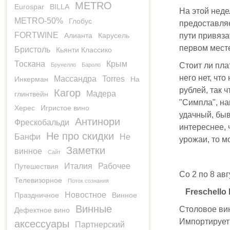
METRO
Eurospar
BILLA
На этой неде
METRO-50%
Глобус
предоставляе
FORTWINE
Алианта
Карусель
пути привяза
первом мест
Бристоль
Кьянти Классико
Тоскана
Крым
Стоит ли пла
Брунелло
Бароло
него нет, чт
Массандра
Torres
Инкерман
На
рублей, так 
Кагор
Мадера
глинтвейн
"Симпла", на
Херес
Игристое вино
удачный, бы
Антинори
Фрескобальди
интереснее, 
Не про скидки
Банфи
Не
урожаи, то м
Заметки
винное
Сайт
Италия
Рабочее
Путешествия
Со 2 по 8 ав
Телевизорное
Поток сознания
Freschello
Новостное
Праздничное
Винное
Винные
Столовое вин
Дефектное вино
Импортирует 
аксессуары
Партнерский