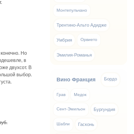
.
Монтепульчано
Трентино-Альто Адидже
Умбрия
Орвието
 конечно. Но
Эмилия-Романья
подешевле, в
оже двухсот. В
ольшой выбор.
Бордо
Вино Франция
густа.
Грав
Медок
Сент-Эмильон
Бургундия
руб.
Шабли
Гасконь