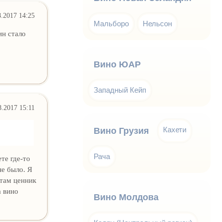
8.2017 14:25
Мальборо
Нельсон
ин стало
Вино ЮАР
Западный Кейп
8.2017 15:11
Кахети
Вино Грузия
Рача
те где-то
е было. Я
 там ценник
а вино
Вино Молдова