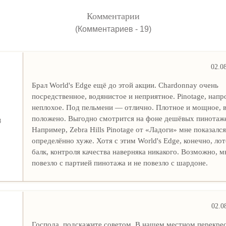
Комментарии
(Комментариев - 19)
02.0
Брал World's Edge ещё до этой акции. Chardonnay очень
посредственное, водянистое и неприятное. Pinotage, напр
неплохое. Под пельмени — отлично. Плотное и мощное, в
положено. Выгодно смотрится на фоне дешёвых пинотаж
8
Например, Zebra Hills Pinotage от «Ладоги» мне показался
определённо хуже. Хотя с этим World's Edge, конечно, лот
балк, контроля качества наверняка никакого. Возможно, м
повезло с партией пинотажа и не повезло с шардоне.
02.0
Господа, подскажите советом. В нашем местном перекрест