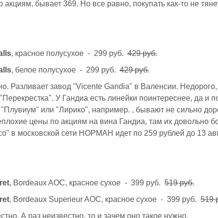
 акциям, бывает 369. Но все равно, покупать как-то не тянет
lls
, красное полусухое - 299 руб.
429 руб.
lls
, белое полусухое - 299 руб.
429 руб.
о. Разливает завод "Vicente Gandia" в Валенсии. Недорого,
 "Перекрестка". У Гандиа есть линейки поинтереснее, да и 
. "Плувиум" или "Лирико", например. , бывают не сильно дор
лохие цены по акциям на вина Гандиа, там их довольно б
ico" в московской сети НОРМАН идет по 259 рублей до 13 ав
ret
, Bordeaux AOC, красное сухое - 399 руб.
519 руб.
ret
, Bordeaux Superieur AOC, красное сухое - 399 руб.
519 
стно. А раз неизвестно, то и зачем оно такое нужно.