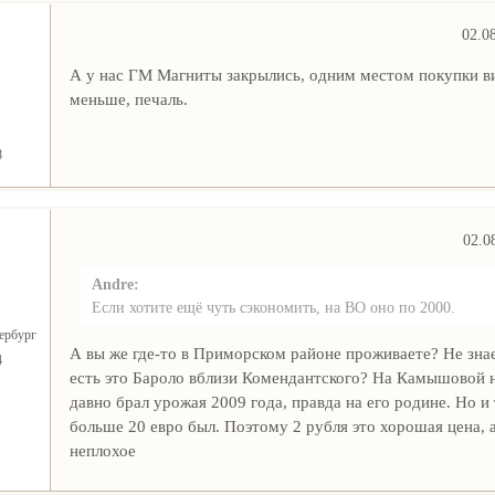
02.0
А у нас ГМ Магниты закрылись, одним местом покупки в
меньше, печаль.
8
02.0
Andre:
Если хотите ещё чуть сэкономить, на ВО оно по 2000.
ербург
А вы же где-то в Приморском районе проживаете? Не знае
4
есть это Бароло вблизи Комендантского? На Камышовой н
давно брал урожая 2009 года, правда на его родине. Но и
больше 20 евро был. Поэтому 2 рубля это хорошая цена, 
неплохое