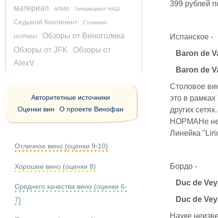
399 рублей по
материал
АЛМИ
Гипермаркет НАШ
Седьмой Континент
Стокманн
Обзоры от Виноголика
Испанское -
НОРМАН
Обзоры от JFK
Обзоры от
Baron de Va
AlexV
Baron de Va
Столовое вин
Авторитетные источники
это в рамках
Оценки вин
О проекте Винофан
других сетях
НОРМАНе неп
Линейка "Lir
Отличное вино (оценки 9-10)
Бордо -
Хорошее вино (оценки 8)
Duc de Vey
Среднего качества вино (оценки 6-
Duc de Vey
7)
Науке неизве