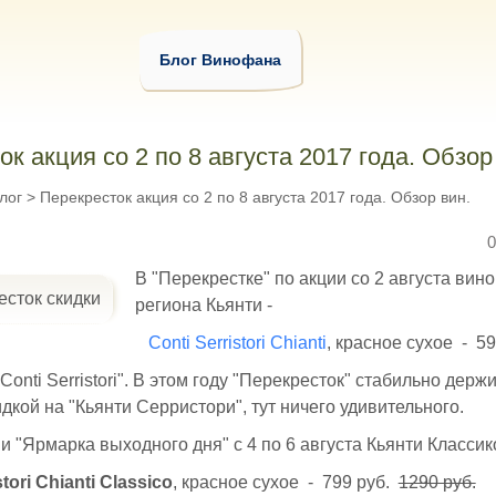
Блог Винофана
к акция со 2 по 8 августа 2017 года. Обзор
лог
>
Перекресток акция со 2 по 8 августа 2017 года. Обзор вин.
0
В "Перекрестке" по акции со 2 августа вин
региона Кьянти -
Conti Serristori Chianti
, красное сухое - 5
onti Serristori". В этом году "Перекресток" стабильно держ
идкой на "Кьянти Серристори", тут ничего удивительного.
ии "Ярмарка выходного дня" с 4 по 6 августа Кьянти Классико
stori Chianti Classico
, красное сухое - 799 руб.
1290 руб.