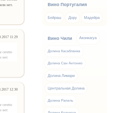
Вино Португалия
или нет.
Бейраш
Дору
Мадейра
8.2017 11:29
Аконкагуа
Вино Чили
Долина Касабланка
 ceretto
и нет.
Долина Сан Антонио
Долина Лимари
Центральная Долина
8.2017 12:30
Долина Рапель
 ceretto
и нет.
Долина Колчагуа