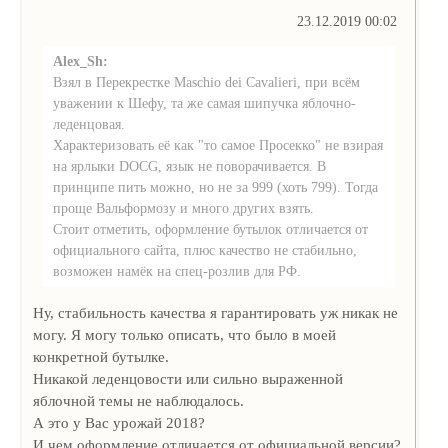
23.12.2019 00:02
Alex_Sh:
Взял в Перекрестке Maschio dei Cavalieri, при всём
уважении к Шефу, та же самая шипучка яблочно-
леденцовая.
Характеризовать её как "то самое Просекко" не взирая
на ярлыки DOCG, язык не поворачивается. В
принципе пить можно, но не за 999 (хоть 799). Тогда
проще Вальформозу и много других взять.
Стоит отметить, оформление бутылок отличается от
официального сайта, плюс качество не стабильно,
возможен намёк на спец-розлив для РФ.
Ну, стабильность качества я гарантировать уж никак не
могу. Я могу только описать, что было в моей
конкретной бутылке.
Никакой леденцовости или сильно выраженной
яблочной темы не наблюдалось.
А это у Вас урожай 2018?
И чем оформление отличается от официальной версии?