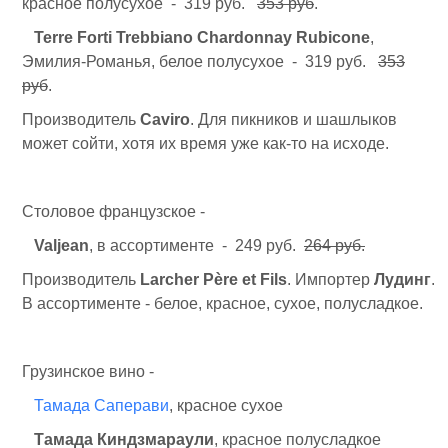
красное полусухое - 319 руб.
353 руб
.
Terre Forti Trebbiano Chardonnay Rubicone
,
Эмилия-Романья, белое полусухое - 319 руб.
353
руб
.
Производитель
Caviro
. Для пикников и шашлыков
может сойти, хотя их время уже как-то на исходе.
Столовое французское -
Valjean
, в ассортименте - 249 руб.
264 руб.
Производитель
Larcher Père et Fils
. Импортер
Лудинг
.
В ассортименте - белое, красное, сухое, полусладкое.
Грузинское вино -
Тамада Саперави
, красное сухое
Тамада Киндзмараули
, красное полусладкое