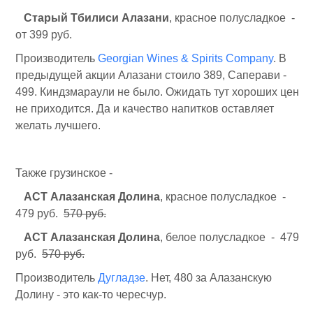
Старый Тбилиси Алазани
, красное полусладкое -
от 399 руб.
Производитель
Georgian Wines & Spirits Company
. В
предыдущей акции Алазани стоило 389, Саперави -
499. Киндзмараули не было. Ожидать тут хороших цен
не приходится. Да и качество напитков оставляет
желать лучшего.
Также грузинское -
АСТ Алазанская Долина
, красное полусладкое -
479 руб.
570 руб.
АСТ Алазанская Долина
, белое полусладкое - 479
руб.
570 руб.
Производитель
Дугладзе
. Нет, 480 за Алазанскую
Долину - это как-то чересчур.