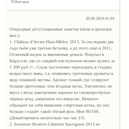
Н.Новгород
20.09.2019 01:03
Очередные дегустационные заметки (пили в прошлые
вых.).
1. Château d'Arcins Haut-Médoc 2013. За последние два
года пьём уже третью бутылку, а до этого ещё и 2011.
Отличный медок за вменяемые деньги. Покупал в
Каруселе, где со скидкой или купоном можно купить за
1 300 руб.+/-. Стало постепенно переходить в стадию
возрастного вина, т.к. появились третичные ароматы в
виде опавшей листвы. Аромат тонкий, где солируют
больше цветочные, чем ягодные ноты. Элегантное, во
вкусе слегка заветренное варенье из свежепротёртых
чёрных ягод, уверенное послевкусие. Немного
обращает на себя внимание спиртовая нотка, но она
больше создаёт такой тёплый фон. Мои 90/100.
(Декантировать желательно час-час.15)
2. Ironstone Reserve Cabernet Sauvignon 2013 из