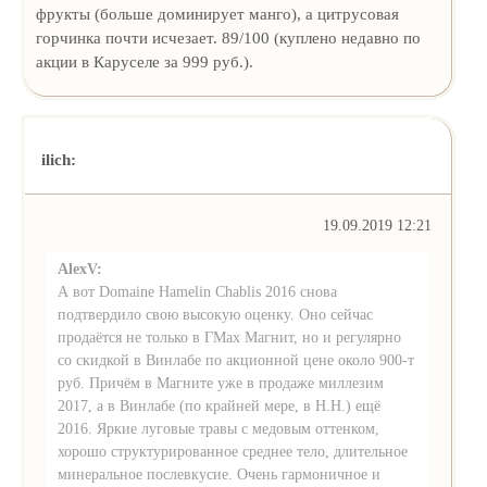
фрукты (больше доминирует манго), а цитрусовая
горчинка почти исчезает. 89/100 (куплено недавно по
акции в Каруселе за 999 руб.).
ilich:
19.09.2019 12:21
AlexV:
А вот Domaine Hamelin Chablis 2016 снова
подтвердило свою высокую оценку. Оно сейчас
продаётся не только в ГМах Магнит, но и регулярно
со скидкой в Винлабе по акционной цене около 900-т
руб. Причём в Магните уже в продаже миллезим
2017, а в Винлабе (по крайней мере, в Н.Н.) ещё
2016. Яркие луговые травы с медовым оттенком,
хорошо структурированное среднее тело, длительное
минеральное послевкусие. Очень гармоничное и