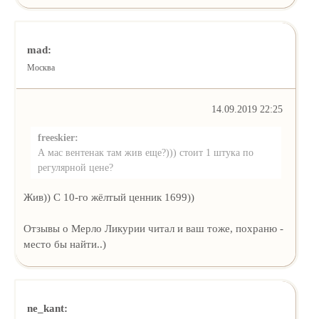
mad:
Москва
14.09.2019 22:25
freeskier:
А мас вентенак там жив еще?))) стоит 1 штука по
регулярной цене?
Жив)) С 10-го жёлтый ценник 1699))
Отзывы о Мерло Ликурии читал и ваш тоже, похраню -
место бы найти..)
ne_kant: