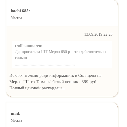
bach1685:
Москва
13.09.2019 22:23
trollhammaren:
Да, просить за ШТ Мерло 650 р – это действительно
сильно
,,,,,,,,,,,,,,,,,,,,,,,,,,,,,,,,,,,,,,,,,,,,,,,,,,,,,
Исключительно ради информации: в Солнцево на
Мерло "Шато Тамань" белый ценник - 399 руб.
Полный ценовой раскардаш...
mad:
Москва