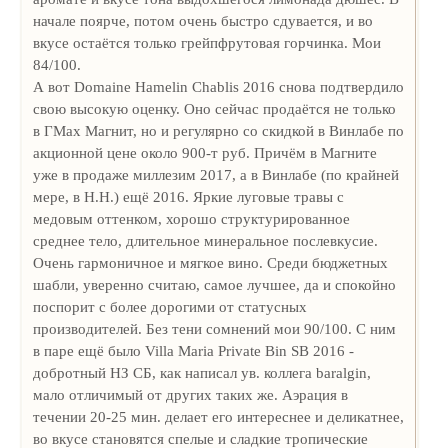
начале поярче, потом очень быстро сдувается, и во
вкусе остаётся только грейпфрутовая горчинка. Мои
84/100.
А вот Domaine Hamelin Chablis 2016 снова подтвердило
свою высокую оценку. Оно сейчас продаётся не только
в ГМах Магнит, но и регулярно со скидкой в Винлабе по
акционной цене около 900-т руб. Причём в Магните
уже в продаже миллезим 2017, а в Винлабе (по крайней
мере, в Н.Н.) ещё 2016. Яркие луговые травы с
медовым оттенком, хорошо структурированное
среднее тело, длительное минеральное послевкусие.
Очень гармоничное и мягкое вино. Среди бюджетных
шабли, уверенно считаю, самое лучшее, да и спокойно
поспорит с более дорогими от статусных
производителей. Без тени сомнений мои 90/100. С ним
в паре ещё было Villa Maria Private Bin SB 2016 -
добротный НЗ СБ, как написал ув. коллега baralgin,
мало отличимый от других таких же. Аэрация в
течении 20-25 мин. делает его интереснее и деликатнее,
во вкусе становятся спелые и сладкие тропические