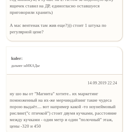
ящичек ставил на ДР, единогласно оставшуеся
приговорили хранить)
А мас вентенак там жив еще?))) стоит 1 штука по
регулярной цене?
kuler:
дальнее заМКАДье
14.09.2019 22:24
ну шо вы от "Магнита" хотите.. их маркетинг
помноженный на их-же мерчиндайзинг такие чудеса
порою выдаёт.... вот например какой -то ноунеймовый
рислинг("с птичкой") стоит двумя кучками, расстояние
между кучками - один метр и один "полочный" этаж,
цены -320 и 450