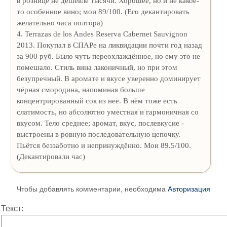
в рознице не дешевле тысячи. Хорошее, но и не какое-
то особенное вино; мои 89/100. (Его декантировать
желательно часа полтора)
4. Terrazas de los Andes Reserva Cabernet Sauvignon
2013. Покупал в СПАРе на ликвидации почти год назад
за 900 руб. Было чуть переохлаждённое, но ему это не
помешало. Стиль вина лаконичный, но при этом
безупречный. В аромате и вкусе уверенно доминирует
чёрная смородина, напоминая больше
концентрированный сок из неё. В нём тоже есть
слатимость, но абсолютно уместная и гармоничная со
вкусом. Тело среднее; аромат, вкус, послевкусие -
выстроены в ровную последовательную цепочку.
Пьётся беззаботно и непринуждённо. Мои 89.5/100.
(Декантировали час)
Чтобы добавлять комментарии, необходима
Авторизация
Текст: