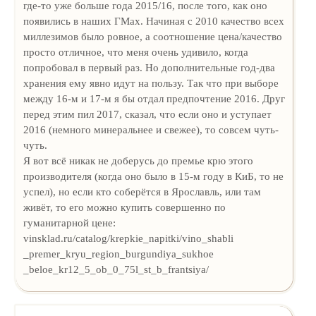
где-то уже больше года 2015/16, после того, как оно
появились в наших ГМах. Начиная с 2010 качество всех
миллезимов было ровное, а соотношение цена/качество
просто отличное, что меня очень удивило, когда
попробовал в первый раз. Но дополнительные год-два
хранения ему явно идут на пользу. Так что при выборе
между 16-м и 17-м я бы отдал предпочтение 2016. Друг
перед этим пил 2017, сказал, что если оно и уступает
2016 (немного минеральнее и свежее), то совсем чуть-
чуть.
Я вот всё никак не доберусь до премье крю этого
производителя (когда оно было в 15-м году в КиБ, то не
успел), но если кто соберётся в Ярославль, или там
живёт, то его можно купить совершенно по
гуманитарной цене:
vinsklad.ru/catalog/krepkie_napitki/vino_shabli
_premer_kryu_region_burgundiya_sukhoe
_beloe_kr12_5_ob_0_75l_st_b_frantsiya/