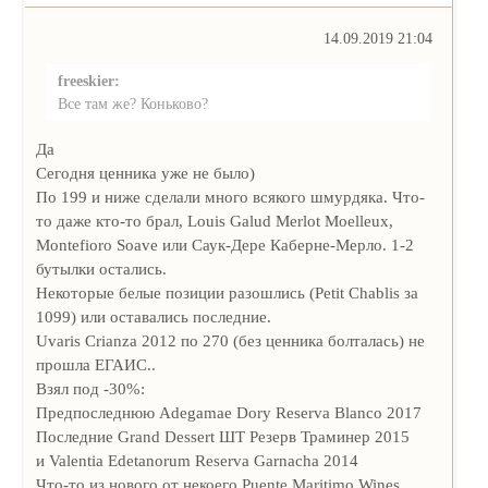
14.09.2019 21:04
freeskier:
Все там же? Коньково?
Да
Сегодня ценника уже не было)
По 199 и ниже сделали много всякого шмурдяка. Что-
то даже кто-то брал, Louis Galud Merlot Moelleux,
Montefioro Soave или Саук-Дере Каберне-Мерло. 1-2
бутылки остались.
Некоторые белые позиции разошлись (Petit Chablis за
1099) или оставались последние.
Uvaris Crianza 2012 по 270 (без ценника болталась) не
прошла ЕГАИС..
Взял под -30%:
Предпоследнюю Adegamae Dory Reserva Blanco 2017
Последние Grand Dessert ШТ Резерв Траминер 2015
и Valentia Edetanorum Reserva Garnacha 2014
Что-то из нового от некоего Puente Maritimo Wines.