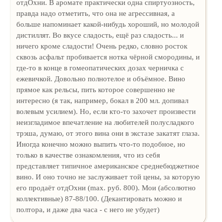
отдОхни. В аромате практически одна спиртуозность,
правда надо отметить, что она не агрессивная, а
больше напоминает какой-нибудь хороший, но молодой
дистиллят. Во вкусе сладость, ещё раз сладость... и
ничего кроме сладости! Очень редко, словно росток
сквозь асфальт пробивается нотка чёрной смородины, и
где-то в конце в гомеопатических дозах черничка с
ежевичкой. Довольно полнотелое и объёмное. Вино
прямое как рельсы, пить которое совершенно не
интересно (я так, например, бокал в 200 мл. допивал
волевым усилием). Но, если кто-то захочет произвести
неизгладимое впечатление на любителей полусладкого
трэша, думаю, от этого вина они в экстазе закатят глаза.
Иногда конечно можно выпить что-то подобное, но
только в качестве ознакомления, что из себя
представляет типичное американское среднебюджетное
вино. И оно точно не заслуживает той цены, за которую
его продаёт отдОхни (max. руб. 800). Мои (абсолютно
коллективные) 87-88/100. (Декантировать можно и
полтора, и даже два часа - с него не убудет)