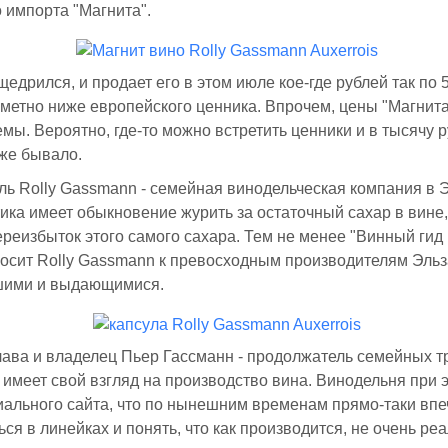
 импорта "Магнита".
щедрился, и продает его в этом июле кое-где рублей так по 
метно ниже европейского ценника. Впрочем, цены "Магнита
мы. Вероятно, где-то можно встретить ценники и в тысячу ру
оже бывало.
ь Rolly Gassmann - семейная винодельческая компания в Э
ика имеет обыкновение журить за остаточный сахар в вине,
реизбыток этого самого сахара. Тем не менее "Винный гид
осит Rolly Gassmann к превосходным производителям Эльз
шими и выдающимися.
ава и владелец Пьер Гассманн - продолжатель семейных т
имеет свой взгляд на производство вина. Винодельня при 
ального сайта, что по нынешним временам прямо-таки впеч
ься в линейках и понять, что как производится, не очень реа