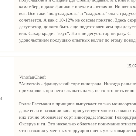
камамбер, и даже финики с орехами - отлично. Но вот в ч
вся. Все-таки "полусладкость" и "сладкость" она с граду
сочетается. А как с 10-12% не совсем понятно. Здесь скор
дегустатор, должен быть еще подготовлен чем при дегус
вин. Сахар крадет "вкус". Но я не дегустатор ни разу. С
удовольствием послушаю опытных коллег по этому повод
15.0
VinofanChief:
"Auxerrois - французский сорт винограда. Никогда раньше
приходилось про него слышать даже, не то что пить вино 
51
Ролли Гассманн в принципе выпускает только моносортов
даже если в названии вина присутствует много сложных сл
них точно обозначает сорт винограда: Рислинг, Гевюрцтр
Оксеруа и тд. Это несколько облегчает понимание этикет
что названия у местных терруаров очень уж заковыристы