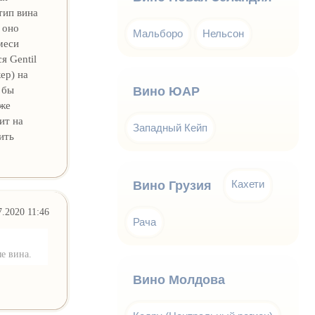
тип вина
 оно
Мальборо
Нельсон
меси
я Gentil
ер) на
 бы
Вино ЮАР
аже
ит на
Западный Кейп
ить
Кахети
Вино Грузия
7.2020 11:46
Рача
е вина.
Вино Молдова