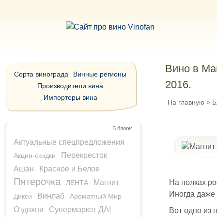
Вино в Ма
Сорта винограда
Винные регионы
2016.
Производители вина
Импортеры вина
На главную
>
Б
В блоге:
Актуальные спецпредложения
Перекресток
Акции-скидки
Ашан
Красное и Белое
Пятерочка
Магнит
На полках ро
ЛЕНТА
Иногда даже 
Винлаб
Дикси
Ароматный Мир
Отдохни
Супермаркет ДА!
Вот одно из 