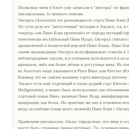
Поскольку меня в блоге уже записали в "лекторы" по фра
апелласьонам, то немного поясню.
Оксеруа (Auxerrois) это разновидность сорта Пино Блан (P
По сути дела его "автохтонная" мутация в Эльзасе, т.к. в 
очередь сам Пино Блан произошёл от череды мутаций (пр
генетически нестабильный Пино Нуар). Оксеруа считаетс
ароматичной и полнотелой версией Пино Блана. Пино Бла
своим производным Оксеруа полуофициально отнесён в Э
неблагородным сортам, и в основном используется в асс
креманов, либо как более лёгкие и доступные вина. На эти
из Auxerrois чаще указывается Pinot Blanc или Klevner (К
Клевнер это не совсем название сорта винограда (потому 
Эльзасе есть ещё отдельный и очень редкий сорт Klevner 
Heiligenstein), а может быть использовано как обозначени
сортовой семьи Пино, включая Пино Нуар, винифицирова
мацерации, как белое. На практике же оно в основном ис
когда ассамбляж (чаще всего полевой) Пино Блан с Оксер
Правилами апелласьона Эльзас определено, что вина в о
могут быть сепажные (моносортовые). Т.к. основная винн