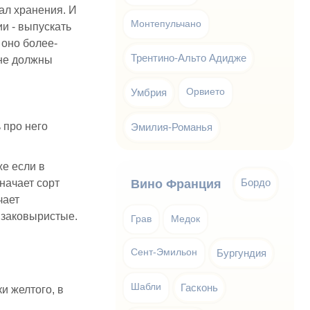
ал хранения. И
Монтепульчано
и - выпускать
 оно более-
Трентино-Альто Адидже
 не должны
Умбрия
Орвието
 про него
Эмилия-Романья
е если в
Бордо
начает сорт
Вино Франция
чает
 заковыристые.
Грав
Медок
Сент-Эмильон
Бургундия
Шабли
Гасконь
ки желтого, в