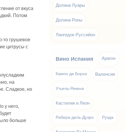
Долина Луары
ление от вкуса
адкий. Потом
Долина Роны
Лангедок-Руссийон
о-то грушевое
ие цитрусы с
Арагон
Вино Испания
Кампо де Борха
Валенсия
олусладким
чно, на
Утьель-Рекена
е. Сладкое, но
Кастилия и Леон
о у него,
будет
Рибера-дель-Дуэро
Руэда
было больше
Кастилия Ла Манча