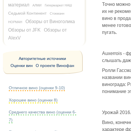
Точно можно 
материал
АЛМИ
Гипермаркет НАШ
их не рекоме
Седьмой Континент
Стокманн
вино в продаж
Обзоры от Виноголика
НОРМАН
менее готов
Обзоры от JFK
Обзоры от
пугать.
AlexV
Auxerrois - 
Авторитетные источники
слышать даже,
Оценки вин
О проекте Винофан
Ролли Гассма
названии вин
винограда: Р
Отличное вино (оценки 9-10)
понимание эт
Хорошее вино (оценки 8)
Среднего качества вино (оценки 6-
Урожай 2016.
7)
Вино, конечно
характере ф