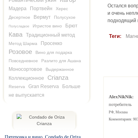
Романтический ужин
Остался вопр
Мадера
Портвейн
Херес
и очень непл
Вермут
Десертное
Полусухое
подходящий к
Брют
Игристое вино
Полусладкое
Кава
Традиционный метод
Теги:
Магн
Просекко
Метод Шарма
Розовое
Вино для подарка
Повседневное
Разлито для Ашана
Моносортовое
Выдержанное
Crianza
Коллекционное
Gran Reserva
Больше
Reserva
не выпускается
AlexNikNik:
потребитель
РФ, Москва
Комментариев: 90
Пятерочка и вино. Condado de Oriza