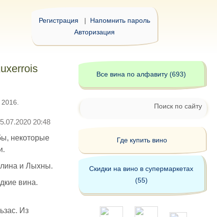
Регистрация
|
Напомнить пароль
Авторизация
uxerrois
Все вина по алфавиту (693)
 2016.
Поиск по сайту
5.07.2020 20:48
бы, некоторые
Где купить вино
и.
олина и Лыхны.
Скидки на вино в супермаркетах
(55)
дкие вина.
ьзас. Из