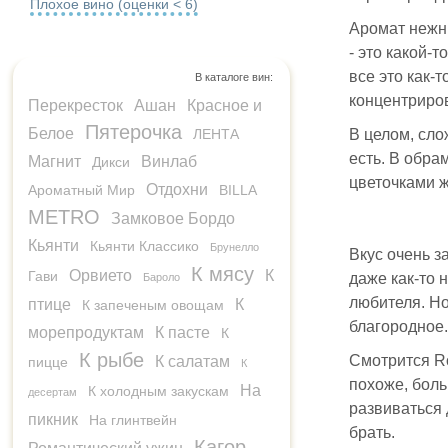
Плохое вино (оценки < 6)
Аромат нежны
- это какой-
все это как-
В каталоге вин:
концентриров
Перекресток
Ашан
Красное и
Пятерочка
Белое
ЛЕНТА
В целом, сло
есть. В обра
Магнит
Винлаб
Дикси
цветочками ж
Отдохни
Ароматный Мир
BILLA
METRO
Замковое Бордо
Кьянти
Кьянти Классико
Брунелло
Вкус очень 
К мясу
Орвието
К
Гави
даже как-то н
Бароло
любителя. Но
птице
К
К запеченым овощам
благородное.
морепродуктам
К пасте
К
К рыбе
Смотрится Ro
К салатам
пицце
К
похоже, боль
На
К холодным закускам
десертам
развиваться 
пикник
На глинтвейн
брать.
Кагор