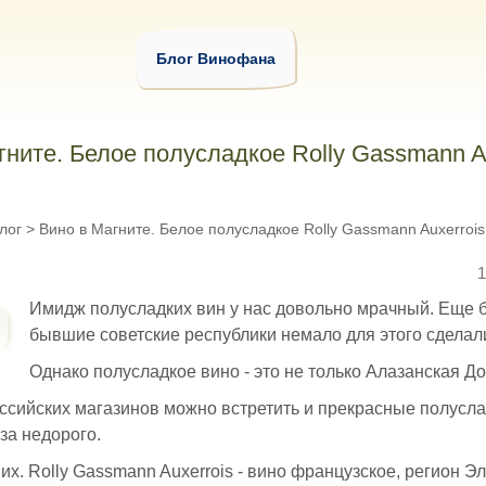
Блог Винофана
гните. Белое полусладкое Rolly Gassmann A
лог
>
Вино в Магните. Белое полусладкое Rolly Gassmann Auxerrois
1
Имидж полусладких вин у нас довольно мрачный. Еще 
бывшие советские республики немало для этого сделал
Однако полусладкое вино - это не только Алазанская Д
ссийских магазинов можно встретить и прекрасные полусла
за недорого.
них. Rolly Gassmann Auxerrois - вино французское, регион Эл