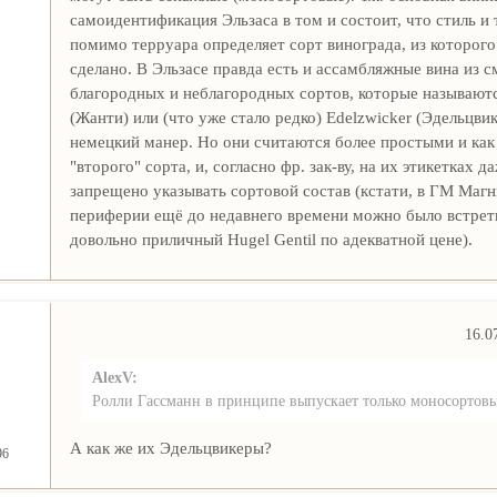
самоидентификация Эльзаса в том и состоит, что стиль и 
помимо терруара определяет сорт винограда, из которого
сделано. В Эльзасе правда есть и ассамбляжные вина из с
благородных и неблагородных сортов, которые называютс
(Жанти) или (что уже стало редко) Edelzwicker (Эдельцвик
немецкий манер. Но они считаются более простыми и как
"второго" сорта, и, согласно фр. зак-ву, на их этикетках д
запрещено указывать сортовой состав (кстати, в ГМ Магн
периферии ещё до недавнего времени можно было встрет
довольно приличный Hugel Gentil по адекватной цене).
16.0
AlexV:
Ролли Гассманн в принципе выпускает только моносортовы
А как же их Эдельцвикеры?
96