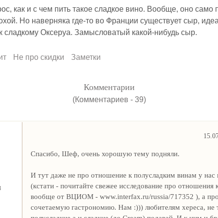
ос, как и с чем пить такое сладкое вино. Вообще, оно само п
охой. Но наверняка где-то во Франции существует сыр, иде
 сладкому Оксеруа. Замысловатый какой-нибудь сыр.
ит
Не про скидки
Заметки
Комментарии
(Комментариев - 39)
15.0
Спасибо, Шеф, очень хорошую тему подняли.
И тут даже не про отношение к полусладким винам у нас 
(кстати - почитайте свежее исследование про отношения 
3
вообще от ВЦИОМ - www.interfax.ru/russia/717352 ), а пр
сочетаемую гастрономию. Нам :))) любителям хереса, не 
полусладкие а и сладкие (до Cream) подавай. И к ним и бр