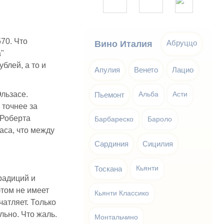
570. Что
Абруццо
Вино Италия
"
блей, а то и
Апулия
Венето
Лацио
льзасе.
Пьемонт
Альба
Асти
 точнее за
 Роберта
Барбареско
Бароло
аса, что между
Сардиния
Сицилия
Тоскана
Кьянти
радиций и
этом не имеет
Кьянти Классико
атляет. Только
льно. Что жаль.
Монтальчино