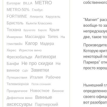
METRO
собственного
Eurospar
BILLA
METRO-50%
Глобус
FORTWINE
Алианта
Карусель
"Магнит" рас
Бристоль
Кьянти Классико
вообще-то за
Тоскана
Крым
Брунелло
Бароло
непредсказуе
Массандра
Torres
Инкерман
На
две, такое т
Кагор
Мадера
глинтвейн
Производител
Херес
Игристое вино
Которую крит
Антинори
некоторый пе
Фрескобальди
Паркера" отн
Не про скидки
Банфи
Не
просто хоро
Заметки
винное
Сайт
Италия
Рабочее
Путешествия
Телевизорное
Поток сознания
Нынешний гл
Новостное
Праздничное
Винное
определенно 
Винные
своего офици
Дефектное вино
вот разобрат
аксессуары
Партнерский