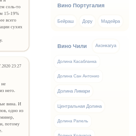
Вино Португалия
ем соль-то
сом 15-19%
ее всего
Бейраш
Дору
Мадейра
тации сухих
у.
Аконкагуа
Вино Чили
Долина Касабланка
7.2020 23:27
Долина Сан Антонио
 не
из него.
Долина Лимари
ые вина. И
Центральная Долина
ов, одно из
аминер,
Долина Рапель
ки, потому
е.
Долина Колчагуа