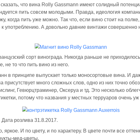
сказать, что вина Rolly Gassmann имеют солидный потенци
ндуется пить совсем молодыми. Правда, идеология компани
у, когда пить уже можно. Так что, если вино стоит на полке,
о к употреблению. А довольно давние винтажи совершенно
французский сорт винограда. Никогда раньше не приходилось
 не то что пить вино из него.
нн в принципе выпускает только моносортовые вина. И даж
а присутствует много сложных слов, одно из них точно обоз
ислинг, Гевюрцтраминер, Оксеруа и тд. Это несколько облег
икетки, потому что названия у местных терруаров очень уж
 Дата розлива 31.8.2017.
, яркое. И по цвету, и по характеру. В цвете почти все оттен
рукты-мед-цветы.