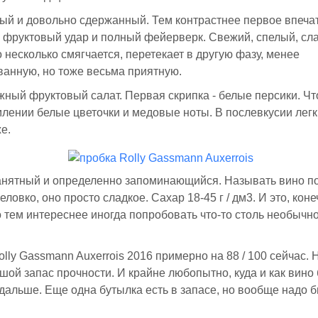
й и довольно сдержанный. Тем контрастнее первое впечат
то фруктовый удар и полный фейерверк. Свежий, спелый, сл
то несколько смягчается, перетекает в другую фазу, менее
анную, но тоже весьма приятную.
жный фруктовый салат. Первая скрипка - белые персики. Чт
млении белые цветочки и медовые ноты. В послевкусии легк
е.
занятный и определенно запоминающийся. Называть вино п
еловко, оно просто сладкое. Сахар 18-45 г / дм3. И это, коне
 тем интереснее иногда попробовать что-то столь необычно
lly Gassmann Auxerrois 2016 примерно на 88 / 100 сейчас. Н
шой запас прочности. И крайне любопытно, куда и как вино 
дальше. Еще одна бутылка есть в запасе, но вообще надо 