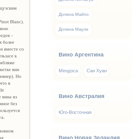
нцузским
Долина Майпо
inot Blanc).
свою
Долина Мауле
едок -
я более
н вместе со
Вино Аргентина
льзасе к
амбляже
кетке вин
Мендоса
Сан Хуан
левнер). Но
что в
de
Вино Австралия
е вина из
нное без
пользуется
Юго-Восточная
уа.
сновном
Вино Новая Зеландия
ая