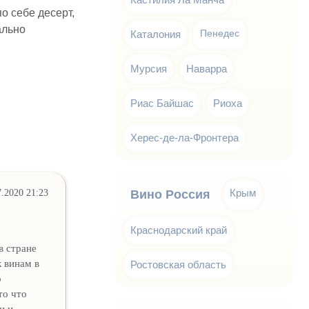
о себе десерт,
ально
Каталония
Пенедес
Мурсия
Наварра
Риас Байшас
Риоха
Херес-де-ла-Фронтера
Крым
7.2020 21:23
Вино Россия
Краснодарский край
в стране
к винам в
Ростовская область
о
то что
и и