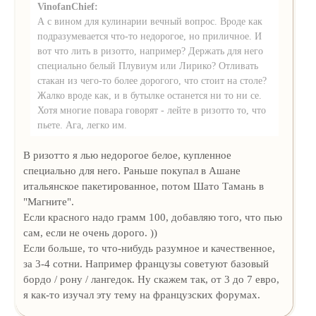
VinofanChief:
А с вином для кулинарии вечный вопрос. Вроде как
подразумевается что-то недорогое, но приличное. И
вот что лить в ризотто, например? Держать для него
специально белый Плувиум или Лирико? Отливать
стакан из чего-то более дорогого, что стоит на столе?
Жалко вроде как, и в бутылке останется ни то ни се.
Хотя многие повара говорят - лейте в ризотто то, что
пьете. Ага, легко им.
В ризотто я лью недорогое белое, купленное
специально для него. Раньше покупал в Ашане
итальянское пакетированное, потом Шато Тамань в
"Магните".
Если красного надо грамм 100, добавляю того, что пью
сам, если не очень дорого. ))
Если больше, то что-нибудь разумное и качественное,
за 3-4 сотни. Например французы советуют базовый
бордо / рону / лангедок. Ну скажем так, от 3 до 7 евро,
я как-то изучал эту тему на французских форумах.