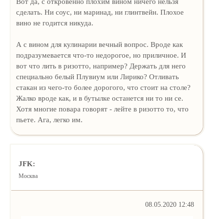
Вот да, с откровенно плохим вином ничего нельзя
сделать. Ни соус, ни маринад, ни глинтвейн. Плохое
вино не годится никуда.
А с вином для кулинарии вечный вопрос. Вроде как
подразумевается что-то недорогое, но приличное. И
вот что лить в ризотто, например? Держать для него
специально белый Плувиум или Лирико? Отливать
стакан из чего-то более дорогого, что стоит на столе?
Жалко вроде как, и в бутылке останется ни то ни се.
Хотя многие повара говорят - лейте в ризотто то, что
пьете. Ага, легко им.
JFK:
Москва
08.05.2020 12:48