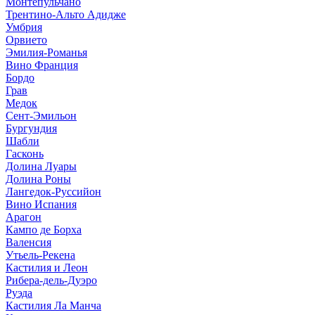
Монтепульчано
Трентино-Альто Адидже
Умбрия
Орвието
Эмилия-Романья
Вино Франция
Бордо
Грав
Медок
Сент-Эмильон
Бургундия
Шабли
Гасконь
Долина Луары
Долина Роны
Лангедок-Руссийон
Вино Испания
Арагон
Кампо де Борха
Валенсия
Утьель-Рекена
Кастилия и Леон
Рибера-дель-Дуэро
Руэда
Кастилия Ла Манча