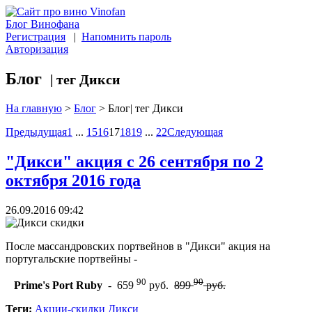
Блог Винофана
Регистрация
|
Напомнить пароль
Авторизация
Блог
| тег Дикси
На главную
>
Блог
>
Блог| тег Дикси
Предыдущая
1
...
15
16
17
18
19
...
22
Следующая
"Дикси" акция с 26 сентября по 2
октября 2016 года
26.09.2016 09:42
После массандровских портвейнов в "Дикси" акция на
португальские портвейны -
90
90
Prime's Port Ruby
- 659
руб.
899
руб.
Теги:
Акции-скидки
Дикси