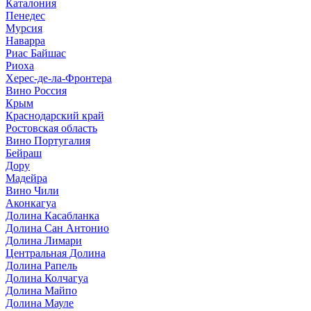
Каталония
Пенедес
Мурсия
Наварра
Риас Байшас
Риоха
Херес-де-ла-Фронтера
Вино Россия
Крым
Краснодарский край
Ростовская область
Вино Португалия
Бейраш
Дору
Мадейра
Вино Чили
Аконкагуа
Долина Касабланка
Долина Сан Антонио
Долина Лимари
Центральная Долина
Долина Рапель
Долина Колчагуа
Долина Майпо
Долина Мауле