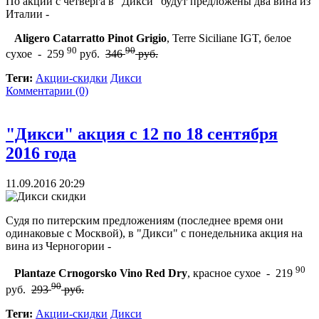
По акции с четверга в "Дикси" будут предложены два вина из
Италии -
Aligero Catarratto Pinot Grigio
, Terre Siciliane IGT, белое
90
90
сухое - 259
руб.
346
руб.
Теги:
Акции-скидки
Дикси
Комментарии (0)
"Дикси" акция с 12 по 18 сентября
2016 года
11.09.2016 20:29
Судя по питерским предложениям (последнее время они
одинаковые с Москвой), в "Дикси" с понедельника акция на
вина из Черногории -
90
Plantaze Crnogorsko Vino Red Dry
, красное сухое - 219
90
руб.
293
руб.
Теги:
Акции-скидки
Дикси