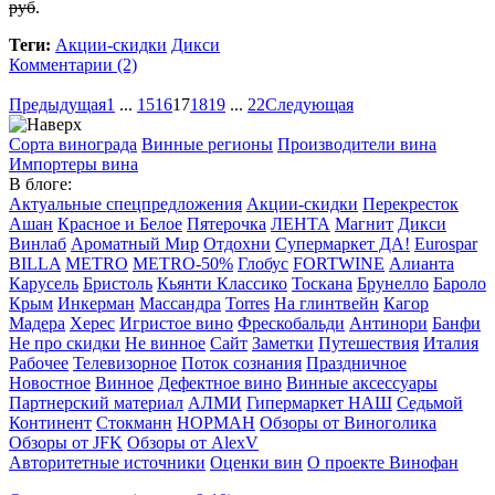
руб
.
Теги:
Акции-скидки
Дикси
Комментарии (2)
Предыдущая
1
...
15
16
17
18
19
...
22
Следующая
Сорта винограда
Винные регионы
Производители вина
Импортеры вина
В блоге:
Актуальные спецпредложения
Акции-скидки
Перекресток
Ашан
Красное и Белое
Пятерочка
ЛЕНТА
Магнит
Дикси
Винлаб
Ароматный Мир
Отдохни
Супермаркет ДА!
Eurospar
BILLA
METRO
METRO-50%
Глобус
FORTWINE
Алианта
Карусель
Бристоль
Кьянти Классико
Тоскана
Брунелло
Бароло
Крым
Инкерман
Массандра
Torres
На глинтвейн
Кагор
Мадера
Херес
Игристое вино
Фрескобальди
Антинори
Банфи
Не про скидки
Не винное
Сайт
Заметки
Путешествия
Италия
Рабочее
Телевизорное
Поток сознания
Праздничное
Новостное
Винное
Дефектное вино
Винные аксессуары
Партнерский материал
АЛМИ
Гипермаркет НАШ
Седьмой
Континент
Стокманн
НОРМАН
Обзоры от Виноголика
Обзоры от JFK
Обзоры от AlexV
Авторитетные источники
Оценки вин
О проекте Винофан