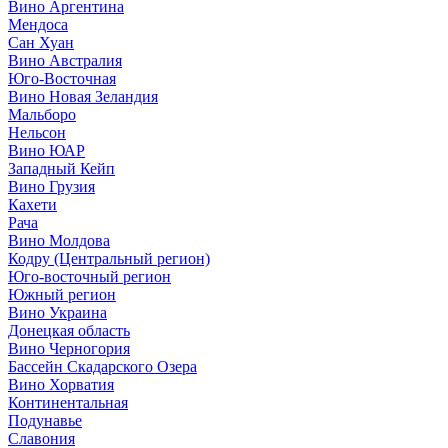
Вино Аргентина
Мендоса
Сан Хуан
Вино Австралия
Юго-Восточная
Вино Новая Зеландия
Мальборо
Нельсон
Вино ЮАР
Западный Кейп
Вино Грузия
Кахети
Рача
Вино Молдова
Кодру (Центральный регион)
Юго-восточный регион
Южный регион
Вино Украина
Донецкая область
Вино Черногория
Бассейн Скадарского Озера
Вино Хорватия
Континентальная
Подунавье
Славония