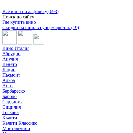
Все вина по алфавиту (693)
Поиск по сайту
Где купить вино
Скидки на вино в супермаркетах (19)
Вино Италия
Абруццо
Апулия
Венето
Лацио
Пьемонт
Альба
Асти
Барбареско
Бароло
Сардиния
Сицилия
Тоскана
Кьянти
Кьянти Классико
Монтальчино