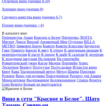
Отличное вино (оценки 9-10)
Хорошее вино (оценки 8)
Среднего качества вино (оценки 6-7)
Плохое вино (оценки < 6)
В каталоге вин:
Перекресток
Ашан
Красное и Белое
Пятерочка
ЛЕНТА
Магнит
Дикси
Винлаб
Ароматный Мир
Отдохни
BILLA
METRO
Замковое Бордо
Кьянти
Кьянти Классико
Брунелло
Гави
Орвието
Бароло
К мясу
К птице
К запеченым овощам
К
морепродуктам
К пасте
К пицце
К рыбе
К салатам
К десертам
К холодным закускам
На пикник
На глинтвейн
Романтический ужин
Кагор
Мадера
Портвейн
Херес
Десертное
Вермут
Полусухое
Полусладкое
Игристое вино
Брют
Кава
Традиционный метод
Метод Шарма
Просекко
Розовое
Вино для подарка
Повседневное
Разлито для Ашана
Моносортовое
Выдержанное
Коллекционное
Crianza
Reserva
Gran Reserva
Больше не выпускается
Вино в сети "Красное и Белое". Шато
Тамань Совиньон.