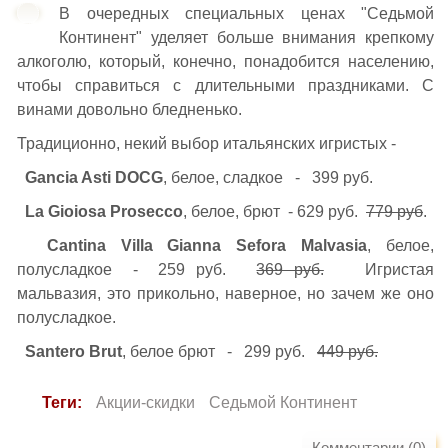
В очередных специальных ценах "Седьмой
Континент" уделяет больше внимания крепкому
алкоголю, который, конечно, понадобится населению,
чтобы справиться с длительными праздниками. С
винами довольно бледненько.
Традиционно, некий выбор итальянских игристых -
Gancia Asti DOCG
, белое, сладкое - 399 руб.
La Gioiosa Prosecco
, белое, брют - 629 руб.
779 руб
.
Cantina Villa Gianna Sefora Malvasia
, белое,
полусладкое - 259 руб.
369 руб.
Игристая
мальвазия, это прикольно, наверное, но зачем же оно
полусладкое.
Santero Brut
, белое брют - 299 руб.
449 руб.
Теги:
Акции-скидки
Седьмой Континент
Комментарии (0)