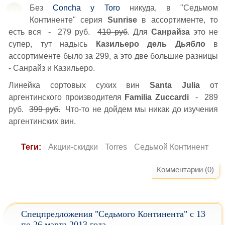
Без
Concha y Toro
никуда, в "Седьмом
Континенте" серия
Sunrise
в ассортименте, то
есть вся - 279 руб.
410 руб
. Для
Санрайза
это не
супер, тут надысь
Казильеро дель Дьябло
в
ассортименте было за 299, а это две большие разницы
- Санрайз и Казильеро.
Линейка сортовых сухих вин
Santa Julia
от
аргентинского производителя
Familia Zuccardi
- 289
руб.
399 руб.
Что-то не дойдем мы никак до изучения
аргентинских вин.
Теги:
Акции-скидки
Torres
Седьмой Континент
Комментарии (0)
Спецпредложения "Седьмого Континента" с 13
по 26 марта 2013 года