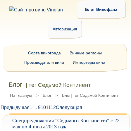
Блог Винофана
Авторизация
Сорта винограда
Винные регионы
Производители вина
Импортеры вина
Блог
| тег Седьмой Континент
На главную
>
Блог
>
Блог| тег Седьмой Континент
Предыдущая
1
...
9
10
11
12
Следующая
Спецпредложения "Седьмого Континента" с 22
мая по 4 июня 2013 года