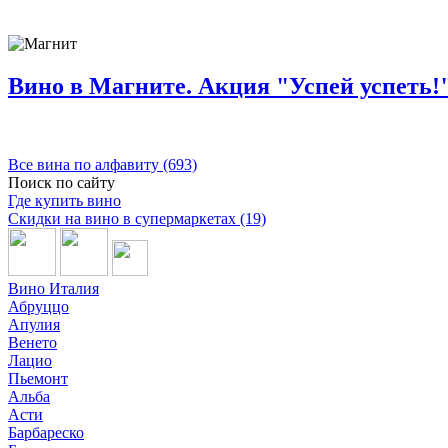
Вино в Магните. Акция "Успей успеть!" 
Все вина по алфавиту (693)
Поиск по сайту
Где купить вино
Скидки на вино в супермаркетах (19)
Вино Италия
Абруццо
Апулия
Венето
Лацио
Пьемонт
Альба
Асти
Барбареско