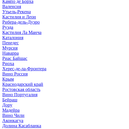
Кампо де Борха
Валенсия
Утьель-Рекена
Кастилия и Леон
Рибера-дель-Дуэро
Руэда
Кастилия Ла Манча
Каталония
Пенедес
Мурсия
Наварра
Риас Байшас
Риоха
Херес-де-ла-Фронтера
Вино Россия
Крым
Краснодарский край
Ростовская область
Вино Португалия
Бейраш
Дору
Мадейра
Вино Чили
Аконкагуа
Долина Касабланка