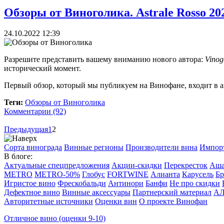
Обзоры от Виноголика. Astrale Rosso 20
24.10.2022 12:39
Разрешите представить вашему вниманию нового автора:
Vinog
исторический момент.
Первый обзор, который мы публикуем на Винофане, входит в 
Теги:
Обзоры от Виноголика
Комментарии (92)
Предыдущая
1
2
Сорта винограда
Винные регионы
Производители вина
Импор
В блоге:
Актуальные спецпредложения
Акции-скидки
Перекресток
Аш
METRO
METRO-50%
Глобус
FORTWINE
Алианта
Карусель
Бр
Игристое вино
Фрескобальди
Антинори
Банфи
Не про скидки
Дефектное вино
Винные аксессуары
Партнерский материал
А
Авторитетные источники
Оценки вин
О проекте Винофан
Отличное вино (оценки 9-10)