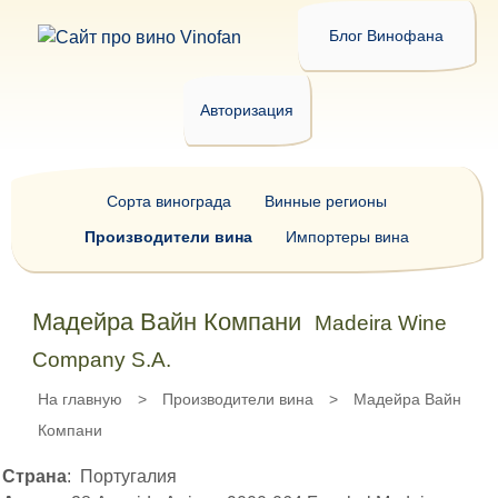
Блог Винофана
Авторизация
Сорта винограда
Винные регионы
Производители вина
Импортеры вина
Мадейра Вайн Компани
Madeira Wine
Company S.A.
На главную
>
Производители вина
>
Мадейра Вайн
Компани
Страна
: Португалия