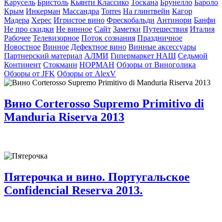
Карусель
Бристоль
Кьянти Классико
Тоскана
Брунелло
Бароло
Крым
Инкерман
Массандра
Torres
На глинтвейн
Кагор
Мадера
Херес
Игристое вино
Фрескобальди
Антинори
Банфи
Не про скидки
Не винное
Сайт
Заметки
Путешествия
Италия
Рабочее
Телевизорное
Поток сознания
Праздничное
Новостное
Винное
Дефектное вино
Винные аксессуары
Партнерский материал
АЛМИ
Гипермаркет НАШ
Седьмой
Континент
Стокманн
НОРМАН
Обзоры от Виноголика
Обзоры от JFK
Обзоры от AlexV
Вино Corterosso Supremo Primitivo di
Manduria Riserva 2013
Пятерочка и вино. Португальское
Confidencial Reserva 2013.