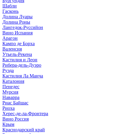
Бургундия
Шабли
Гасконь
Долина Луары
Долина Роны
Лангедок-Руссийон
Вино Испания
Арагон
Кампо де Борха
Валенсия
Утьель-Рекена
Кастилия и Леон
Рибера-дель-Дуэро
Руэда
Кастилия Ла Манча
Каталония
Пенедес
Мурсия
Наварра
Риас Байшас
Риоха
Херес-де-ла-Фронтера
Вино Россия
Крым
Краснодарский край