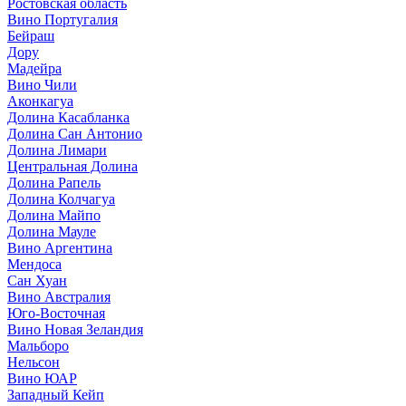
Ростовская область
Вино Португалия
Бейраш
Дору
Мадейра
Вино Чили
Аконкагуа
Долина Касабланка
Долина Сан Антонио
Долина Лимари
Центральная Долина
Долина Рапель
Долина Колчагуа
Долина Майпо
Долина Мауле
Вино Аргентина
Мендоса
Сан Хуан
Вино Австралия
Юго-Восточная
Вино Новая Зеландия
Мальборо
Нельсон
Вино ЮАР
Западный Кейп