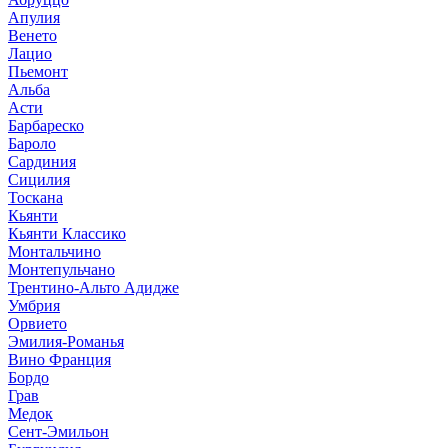
Апулия
Венето
Лацио
Пьемонт
Альба
Асти
Барбареско
Бароло
Сардиния
Сицилия
Тоскана
Кьянти
Кьянти Классико
Монтальчино
Монтепульчано
Трентино-Альто Адидже
Умбрия
Орвието
Эмилия-Романья
Вино Франция
Бордо
Грав
Медок
Сент-Эмильон