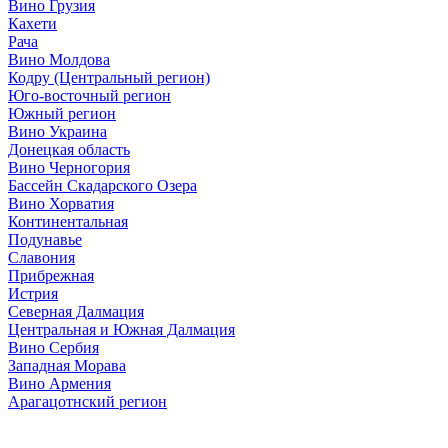
Вино Грузия
Кахети
Рача
Вино Молдова
Кодру (Центральный регион)
Юго-восточный регион
Южный регион
Вино Украина
Донецкая область
Вино Черногория
Бассейн Скадарского Озера
Вино Хорватия
Континентальная
Подунавье
Славония
Прибрежная
Истрия
Северная Далмация
Центральная и Южная Далмация
Вино Сербия
Западная Морава
Вино Армения
Арагацотнский регион