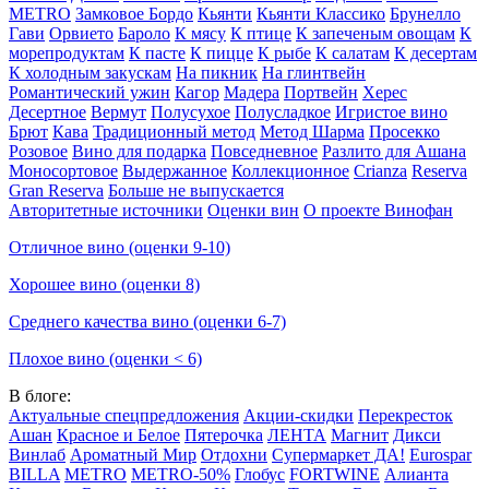
METRO
Замковое Бордо
Кьянти
Кьянти Классико
Брунелло
Гави
Орвието
Бароло
К мясу
К птице
К запеченым овощам
К
морепродуктам
К пасте
К пицце
К рыбе
К салатам
К десертам
К холодным закускам
На пикник
На глинтвейн
Романтический ужин
Кагор
Мадера
Портвейн
Херес
Десертное
Вермут
Полусухое
Полусладкое
Игристое вино
Брют
Кава
Традиционный метод
Метод Шарма
Просекко
Розовое
Вино для подарка
Повседневное
Разлито для Ашана
Моносортовое
Выдержанное
Коллекционное
Crianza
Reserva
Gran Reserva
Больше не выпускается
Авторитетные источники
Оценки вин
О проекте Винофан
Отличное вино (оценки 9-10)
Хорошее вино (оценки 8)
Среднего качества вино (оценки 6-7)
Плохое вино (оценки < 6)
В блоге:
Актуальные спецпредложения
Акции-скидки
Перекресток
Ашан
Красное и Белое
Пятерочка
ЛЕНТА
Магнит
Дикси
Винлаб
Ароматный Мир
Отдохни
Супермаркет ДА!
Eurospar
BILLA
METRO
METRO-50%
Глобус
FORTWINE
Алианта