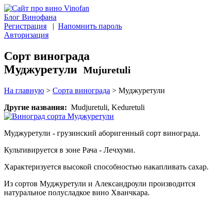
Блог Винофана
Регистрация
|
Напомнить пароль
Авторизация
Сорт винограда
Муджуретули
Mujuretuli
На главную
>
Сорта винограда
>
Муджуретули
Другие названия:
Mudjuretuli, Keduretuli
Муджуретули - грузинский аборигенный сорт винограда.
Культивируется в зоне Рача - Лечхуми.
Характеризуется высокой способностью накапливать сахар.
Из сортов Муджуретули и Александроули производится
натуральное полусладкое вино Хванчкара.