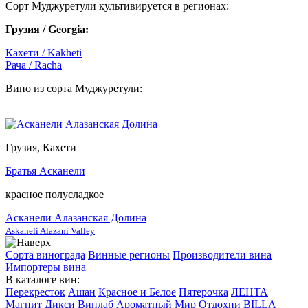
Сорт Муджуретули культивируется в регионах:
Грузия / Georgia:
Кахети / Kakheti
Рача / Racha
Вино из сорта Муджуретули:
Грузия, Кахети
Братья Асканели
красное полусладкое
Асканели Алазанская Долина
Askaneli Alazani Valley
Сорта винограда
Винные регионы
Производители вина
Импортеры вина
В каталоге вин:
Перекресток
Ашан
Красное и Белое
Пятерочка
ЛЕНТА
Магнит
Дикси
Винлаб
Ароматный Мир
Отдохни
BILLA