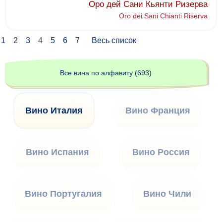
Оро дей Сани Кьянти Ризерва
Oro dei Sani Chianti Riserva
1
2
3
4
5
6
7
Весь список
Все вина по алфавиту (693)
Вино Италия
Вино Франция
Вино Испания
Вино Россия
Вино Португалия
Вино Чили