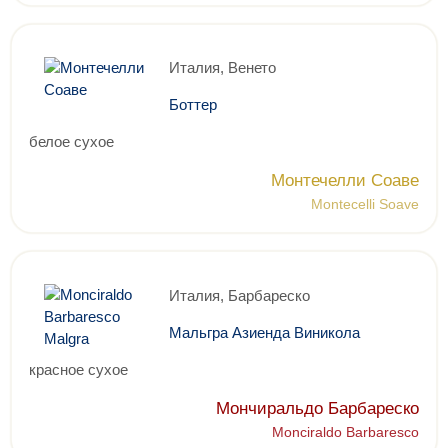
Италия, Венето
Боттер
белое сухое
Монтечелли Соаве
Montecelli Soave
Италия, Барбареско
Мальгра Азиенда Виникола
красное сухое
Мончиральдо Барбареско
Monciraldo Barbaresco