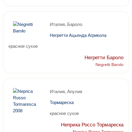
Италия, Бароло
Негретти Ацьенда Агрикола
красное сухое
Негретти Бароло
Negretti Barolo
Италия, Апулия
Тормареска
красное сухое
Неприка Россо Тормареска
Neprica Rosso Tormaresca