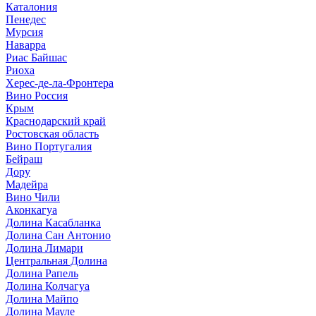
Каталония
Пенедес
Мурсия
Наварра
Риас Байшас
Риоха
Херес-де-ла-Фронтера
Вино Россия
Крым
Краснодарский край
Ростовская область
Вино Португалия
Бейраш
Дору
Мадейра
Вино Чили
Аконкагуа
Долина Касабланка
Долина Сан Антонио
Долина Лимари
Центральная Долина
Долина Рапель
Долина Колчагуа
Долина Майпо
Долина Мауле