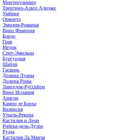
Монтепульчано
Трентино-Альто Адидже
Умбрия
Орвието
Эмилия-Романья
Вино Франция
Бордо
Грав
Медок
Сент-Эмильон
Бургундия
Шабли
Гасконь
Долина Луары
Долина Роны
Лангедок-Руссийон
Вино Испания
Арагон
Кампо де Борха
Валенсия
Утьель-Рекена
Кастилия и Леон
Рибера-дель-Дуэро
Руэда
Кастилия Ла Манча