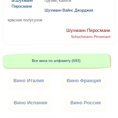
Грузия, Кахети
Шухманн Вайнс Джорджия
красное полусухое
Шухманн Пиросмани
Schuchmann Pirosmani
Все вина по алфавиту (693)
Вино Италия
Вино Франция
Вино Испания
Вино Россия