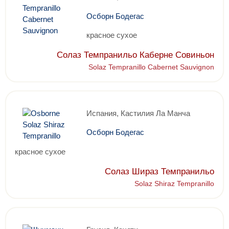
Осборн Бодегас
красное сухое
Солаз Темпранильо Каберне Совиньон
Solaz Tempranillo Cabernet Sauvignon
Испания, Кастилия Ла Манча
Осборн Бодегас
красное сухое
Солаз Шираз Темпранильо
Solaz Shiraz Tempranillo