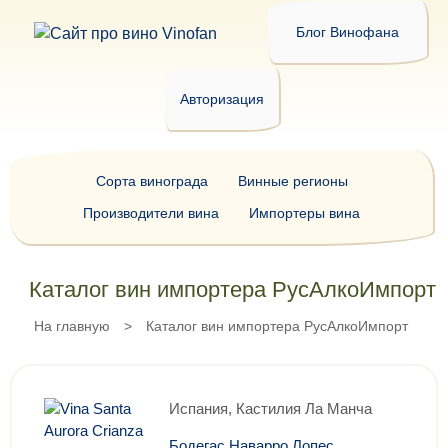
Блог Винофана
Авторизация
Сорта винограда
Винные регионы
Производители вина
Импортеры вина
Каталог вин импортера РусАлкоИмпорт
На главную
>
Каталог вин импортера РусАлкоИмпорт
Испания, Кастилия Ла Манча
Бодегас Наварро Лопес