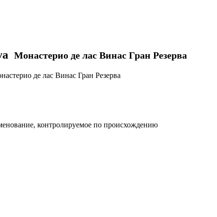
rva
Монастерио де лас Винас Гран Резерва
астерио де лас Винас Гран Резерва
енование, контролируемое по происхождению