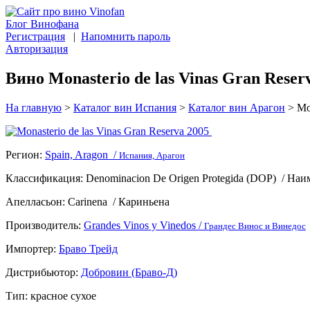
Блог Винофана
Регистрация
|
Напомнить пароль
Авторизация
Вино Monasterio de las Vinas Gran Rese
На главную
>
Каталог вин Испания
>
Каталог вин Арагон
>
Мон
Регион:
Spain, Aragon /
Испания, Арагон
Классификация:
Denominacion De Origen Protegida (DOP)
/
Наим
Апелласьон:
Carinena
/
Кариньена
Производитель:
Grandes Vinos y Vinedos /
Грандес Винос и Винедос
Импортер:
Браво Трейд
Дистрибьютор:
Добровин (Браво-Д)
Тип:
красное сухое