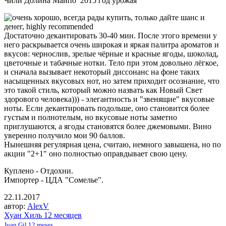
Чили Долина Майпо 2015 год урожая
Достаточно декантировать 30-40 мин. После этого времени у
него раскрывается очень широкая и яркая палитра ароматов и
вкусов: чернослив, зрелые чёрные и красные ягоды, шоколад,
цветочные и табачные нотки. Тело при этом довольно лёгкое,
и сначала вызывает некоторый диссонанс на фоне таких
насыщенных вкусовых нот, но затем приходит осознание, что
это такой стиль, который можно назвать как Новый Свет
здорового человека))) - элегантность и "звенящие" вкусовые
ноты. Если декантировать подольше, оно становится более
густым и полнотелым, но вкусовые ноты заметно
приглушаются, а ягоды становятся более джемовыми. Вино
уверенно получило мои 90 баллов.
Нынешняя регулярная цена, считаю, немного завышена, но по
акции "2+1" оно полностью оправдывает свою цену.
Куплено - Отдохни.
Импортер - ЦДА "Сомелье".
22.11.2017
автор:
AlexV
Хуан Хиль 12 месяцев
Juan Gil 12 meses