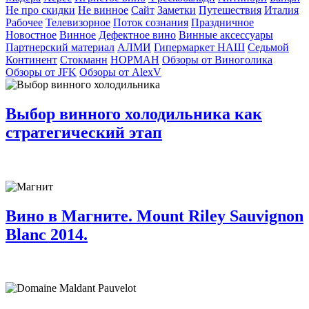
Не про скидки
Не винное
Сайт
Заметки
Путешествия
Италия
Рабочее
Телевизорное
Поток сознания
Праздничное
Новостное
Винное
Дефектное вино
Винные аксессуары
Партнерский материал
АЛМИ
Гипермаркет НАШ
Седьмой
Континент
Стокманн
НОРМАН
Обзоры от Виноголика
Обзоры от JFK
Обзоры от AlexV
Выбор винного холодильника как
стратегический этап
Вино в Магните. Mount Riley Sauvignon
Blanc 2014.