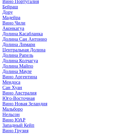
Вино Португалия
Бейраш
Дору
Мадейра
Вино Чили
Аконкагуа
Долина Касабланка
Долина Сан Антонио
Долина Лимари
Центральная Долина
Долина Рапель
Долина Колчагуа
Долина Майпо
Долина Мауле
Вино Аргентина
Мендоса
Сан Хуан
Вино Австралия
Юго-Восточная
Вино Новая Зеландия
Мальборо
Нельсон
Вино ЮАР
Западный Кейп
Вино Грузия