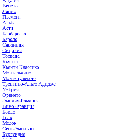
Апулия
Венето
Лацио
Пьемонт
Альба
Асти
Барбареско
Бароло
Сардиния
Сицилия
Тоскана
Кьянти
Кьянти Классико
Монтальчино
Монтепульчано
Трентино-Альто Адидже
Умбрия
Орвието
Эмилия-Романья
Вино Франция
Бордо
Грав
Медок
Сент-Эмильон
Бургундия