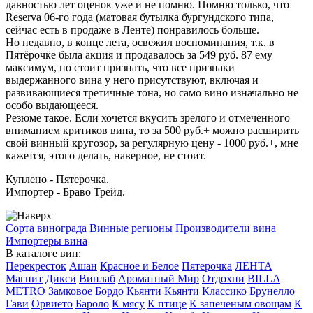
давностью лет оценок уже и не помню. Помню только, что
Reserva 06-го года (матовая бутылка бургундского типа,
сейчас есть в продаже в Ленте) понравилось больше.
Но недавно, в конце лета, освежил воспоминания, т.к. в
Пятёрочке была акция и продавалось за 549 руб. 87 ему
максимум, но стоит признать, что все признаки
выдержанного вина у него присутствуют, включая и
развивающиеся третичные тона, но само вино изначально не
особо выдающееся.
Резюме такое. Если хочется вкусить зрелого и отмеченного
вниманием критиков вина, то за 500 руб.+ можно расширить
свой винный кругозор, за регулярную цену - 1000 руб.+, мне
кажется, этого делать, наверное, не стоит.
Куплено - Пятерочка.
Импортер - Браво Трейд.
Сорта винограда
Винные регионы
Производители вина
Импортеры вина
В каталоге вин:
Перекресток
Ашан
Красное и Белое
Пятерочка
ЛЕНТА
Магнит
Дикси
Винлаб
Ароматный Мир
Отдохни
BILLA
METRO
Замковое Бордо
Кьянти
Кьянти Классико
Брунелло
Гави
Орвието
Бароло
К мясу
К птице
К запеченым овощам
К