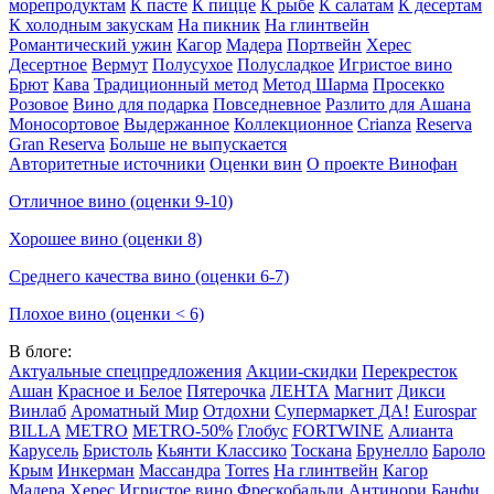
морепродуктам
К пасте
К пицце
К рыбе
К салатам
К десертам
К холодным закускам
На пикник
На глинтвейн
Романтический ужин
Кагор
Мадера
Портвейн
Херес
Десертное
Вермут
Полусухое
Полусладкое
Игристое вино
Брют
Кава
Традиционный метод
Метод Шарма
Просекко
Розовое
Вино для подарка
Повседневное
Разлито для Ашана
Моносортовое
Выдержанное
Коллекционное
Crianza
Reserva
Gran Reserva
Больше не выпускается
Авторитетные источники
Оценки вин
О проекте Винофан
Отличное вино (оценки 9-10)
Хорошее вино (оценки 8)
Среднего качества вино (оценки 6-7)
Плохое вино (оценки < 6)
В блоге:
Актуальные спецпредложения
Акции-скидки
Перекресток
Ашан
Красное и Белое
Пятерочка
ЛЕНТА
Магнит
Дикси
Винлаб
Ароматный Мир
Отдохни
Супермаркет ДА!
Eurospar
BILLA
METRO
METRO-50%
Глобус
FORTWINE
Алианта
Карусель
Бристоль
Кьянти Классико
Тоскана
Брунелло
Бароло
Крым
Инкерман
Массандра
Torres
На глинтвейн
Кагор
Мадера
Херес
Игристое вино
Фрескобальди
Антинори
Банфи