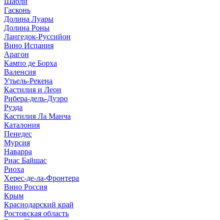
Шабли
Гасконь
Долина Луары
Долина Роны
Лангедок-Руссийон
Вино Испания
Арагон
Кампо де Борха
Валенсия
Утьель-Рекена
Кастилия и Леон
Рибера-дель-Дуэро
Руэда
Кастилия Ла Манча
Каталония
Пенедес
Мурсия
Наварра
Риас Байшас
Риоха
Херес-де-ла-Фронтера
Вино Россия
Крым
Краснодарский край
Ростовская область