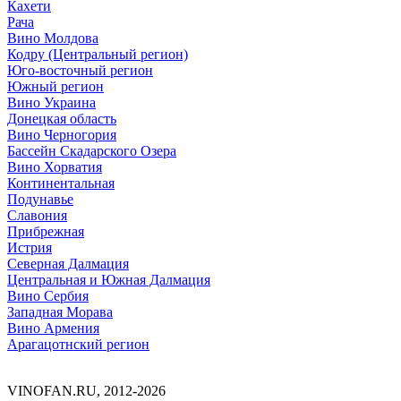
Кахети
Рача
Вино Молдова
Кодру (Центральный регион)
Юго-восточный регион
Южный регион
Вино Украина
Донецкая область
Вино Черногория
Бассейн Скадарского Озера
Вино Хорватия
Континентальная
Подунавье
Славония
Прибрежная
Истрия
Северная Далмация
Центральная и Южная Далмация
Вино Сербия
Западная Морава
Вино Армения
Арагацотнский регион
VINOFAN.RU, 2012-2026