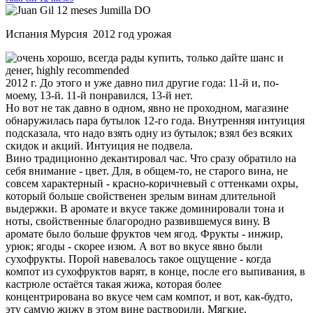
Испания Мурсия 2012 год урожая
2012 г. До этого и уже давно пил другие года: 11-й и, по-
моему, 13-й. 11-й понравился, 13-й нет.
Но вот не так давно в одном, явно не проходном, магазине
обнаружилась пара бутылок 12-го года. Внутренняя интуиция
подсказала, что надо взять одну из бутылок; взял без всяких
скидок и акций. Интуиция не подвела.
Вино традиционно декантировал час. Что сразу обратило на
себя внимание - цвет. Для, в общем-то, не старого вина, не
совсем характерный - красно-коричневый с оттенками охры,
который больше свойственен зрелым винам длительной
выдержки. В аромате и вкусе также доминировали тона и
ноты, свойственные благородно развившемуся вину. В
аромате было больше фруктов чем ягод. Фрукты - инжир,
урюк; ягоды - скорее изюм. А вот во вкусе явно были
сухофрукты. Порой навевалось такое ощущение - когда
компот из сухофруктов варят, в конце, после его выпивания, в
кастрюле остаётся такая жижа, которая более
концентрирована во вкусе чем сам компот, и вот, как-будто,
эту самую жижу в этом вине растворили. Мягкие,