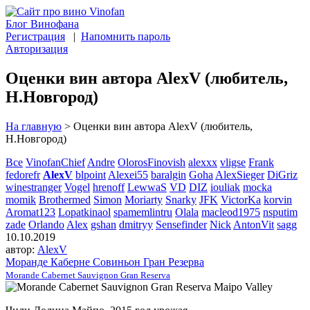
Блог Винофана
Регистрация
|
Напомнить пароль
Авторизация
Оценки вин автора AlexV (любитель,
Н.Новгород)
На главную
>
Оценки вин автора AlexV (любитель,
Н.Новгород)
Все
VinofanChief
Andre
OlorosFinovish
alexxx
vligse
Frank
fedorefr
AlexV
blpoint
Alexei55
baralgin
Goha
AlexSieger
DiGriz
winestranger
Vogel
hrenoff
LewwaS
VD
DIZ
iouliak
mocka
momik
Brothermed
Simon
Moriarty
Snarky
JFK
VictorKa
korvin
Aromat123
Lopatkinaol
spamemlintru
Olala
macleod1975
nsputim
zade
Orlando
Alex
gshan
dmitryy
Sensefinder
Nick
AntonVit
sagg
10.10.2019
автор:
AlexV
Моранде Каберне Совиньон Гран Резерва
Morande Cabernet Sauvignon Gran Reserva