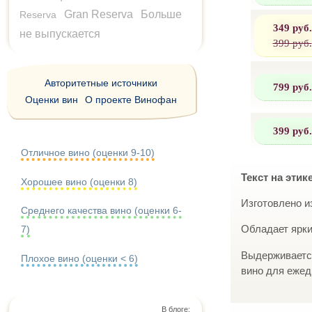
Gran Reserva
Больше
Reserva
349 руб.
не выпускается
399 руб.
Авторитетные источники
799 руб.
Оценки вин
О проекте Винофан
399 руб.
Отличное вино (оценки 9-10)
Текст на этик
Хорошее вино (оценки 8)
Изготовлено и
Среднего качества вино (оценки 6-
Обладает ярки
7)
Выдерживается
Плохое вино (оценки < 6)
вино для ежед
В блоге: