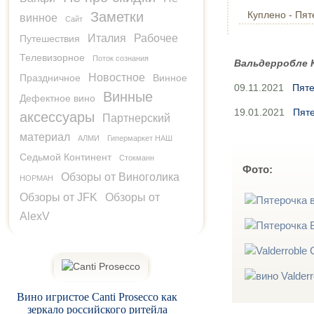
Заметки
Куплено - Пят
винное
Сайт
Италия
Рабочее
Путешествия
Телевизорное
Поток сознания
Вальдерробле 
Новостное
Праздничное
Винное
09.11.2021
Пяте
Винные
Дефектное вино
19.01.2021
Пяте
аксессуары
Партнерский
материал
АЛМИ
Гипермаркет НАШ
Седьмой Континент
Стокманн
Фото:
Обзоры от Виноголика
НОРМАН
Обзоры от JFK
Обзоры от
AlexV
Вино игристое Canti Prosecco как
зеркало российского ритейла