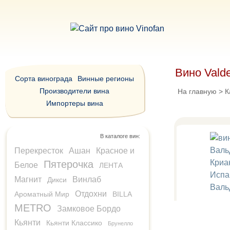
Вино Vald
Сорта винограда
Винные регионы
Производители вина
На главную
>
К
Импортеры вина
В каталоге вин:
Перекресток
Ашан
Красное и
Пятерочка
Белое
ЛЕНТА
Магнит
Винлаб
Дикси
Отдохни
Ароматный Мир
BILLA
METRO
Замковое Бордо
Кьянти
Кьянти Классико
Брунелло