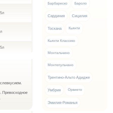
Барбареско
Бароло
75л
Сардиния
Сицилия
Тоскана
Кьянти
5л
Кьянти Классико
75л
Монтальчино
Монтепульчано
Трентино-Альто Адидже
ослевкусием.
Умбрия
Орвието
е. Превосходное
.
Эмилия-Романья