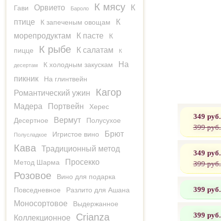
К мясу
Орвието
К
Гави
Бароло
птице
К
К запеченым овощам
морепродуктам
К пасте
К
К рыбе
К салатам
пицце
К
На
К холодным закускам
десертам
пикник
На глинтвейн
Кагор
Романтический ужин
Мадера
Портвейн
Херес
349 руб.
Вермут
Десертное
Полусухое
399 руб.
Брют
Игристое вино
Полусладкое
Кава
Традиционный метод
349 руб.
Просекко
Метод Шарма
399 руб.
Розовое
Вино для подарка
399 руб.
Повседневное
Разлито для Ашана
Моносортовое
Выдержанное
399 руб.
Crianza
Коллекционное