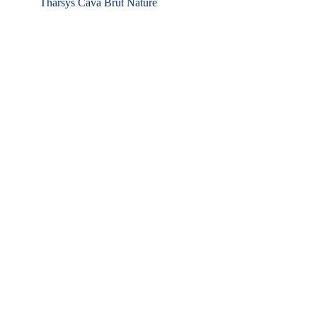
Tharsys Cava Brut Nature