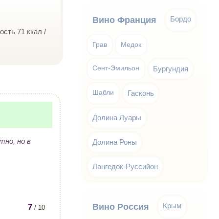
Бордо
Вино Франция
сть 71 ккал /
Грав
Медок
Сент-Эмильон
Бургундия
Шабли
Гасконь
Долина Луары
тно, но в
Долина Роны
Лангедок-Руссийон
Крым
Вино Россия
7
/ 10