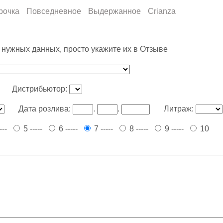
рочка
Повседневное
Выдержанное
Crianza
 нужных данных, просто укажите их в Отзыве
Дистрибьютор:
Дата розлива:
.
.
Литраж:
----
5 -----
6 -----
7 -----
8 -----
9 -----
10