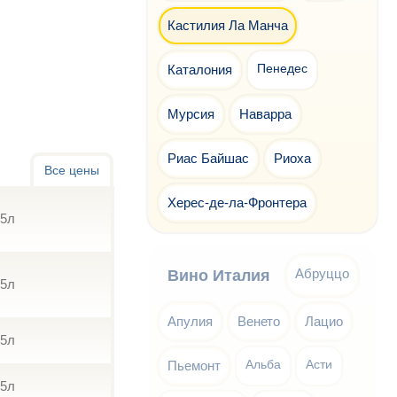
Кастилия Ла Манча
Каталония
Пенедес
Мурсия
Наварра
Риас Байшас
Риоха
Все цены
Херес-де-ла-Фронтера
75л
Абруццо
Вино Италия
75л
Апулия
Венето
Лацио
75л
Пьемонт
Альба
Асти
75л