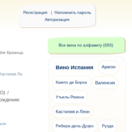
Регистрация
|
Напомнить пароль
Авторизация
Все вина по алфавиту (693)
ле Крианца
Арагон
Вино Испания
Кастилия Ла
Кампо де Борха
Валенсия
DO)
/
Утьель-Рекена
хождению
Кастилия и Леон
рьон
Рибера-дель-Дуэро
Руэда