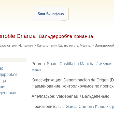
Блог Винофана
erroble Crianza
Вальдерробле Крианца
аталог вин Испания
>
Каталог вин Кастилия Ла Манча
>
Вальдерроб
Регион:
Spain, Castilla La Mancha /
Испания, 
Манча
Классификация:
Denominacion de Origen (
Наименование, контролируемое по проис
Апелласьон:
Valdepenas
/
Вальдепеньяс
Производитель:
J Garcia Carrion /
Гарсия Кар