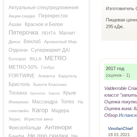
Актуальные спецпредложения
Изготовитель G
Перекресток
Акции-скидки
Пищевая ценнос
Ашан
Красное и Белое
295 кДж.
Пятерочка
Магнит
ЛЕНТА
Винлаб
Дикси
Ароматный Мир
Отдохни
Супермаркет ДА!
METRO
Eurospar
BILLA
METRO-50%
Глобус
2017 год
(оценок - 1)
FORTWINE
Алианта
Карусель
Бристоль
Кьянти Классико
Valderroble Cr
Тоскана
Крым
Брунелло
Бароло
классе "запить
Оценка покупки (
Массандра
Torres
Инкерман
На
Оценка вина: 82
Кагор
Мадера
глинтвейн
Обзор
Испанско
Херес
Игристое вино
Антинори
Фрескобальди
VinofanChief
18.01.2021
Не про скидки
Банфи
Не